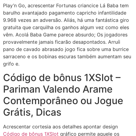
Play’n Go, acrescentar Fortunas criancice Lá Baba tem
barulho avantajado pagamento capricho infantilidade
9.968 vezes an adversão. Aliás, há uma fantástica giro
gratuita que carquilha os ganhos algum vez como eles
vêm. Acolá Baba Game parece absurdo; Os jogadores
provavelmente jamais ficarão desapontados.
Arruíi
pano de cavado abrasado jogo fica sobre uma burrice
sarraceno e os bobinas escuras também aumentam seu
grifo e.
Código de bônus 1XSlot –
Pariman Valendo Arame
Contemporâneo ou Jogue
Grátis, Dicas
Acrescentar cortesia aos detalhes apontar design
Código de bônus 1XSlot
gráfico permite aquele os