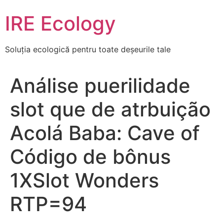
Skip
IRE Ecology
to
content
Soluția ecologică pentru toate deșeurile tale
Análise puerilidade
slot que de atrbuição
Acolá Baba: Cave of
Código de bônus
1XSlot Wonders
RTP=94