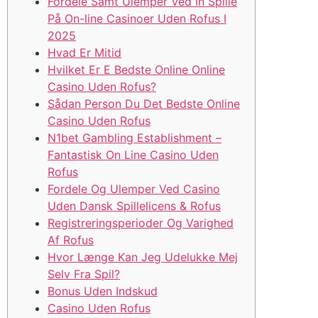
Fordele Samt Ulemper Ved In Spille
På On-line Casinoer Uden Rofus I
2025
Hvad Er Mitid
Hvilket Er E Bedste Online Online
Casino Uden Rofus?
Sådan Person Du Det Bedste Online
Casino Uden Rofus
N1bet Gambling Establishment –
Fantastisk On Line Casino Uden
Rofus
Fordele Og Ulemper Ved Casino
Uden Dansk Spillelicens & Rofus
Registreringsperioder Og Varighed
Af Rofus
Hvor Længe Kan Jeg Udelukke Mej
Selv Fra Spil?
Bonus Uden Indskud
Casino Uden Rofus