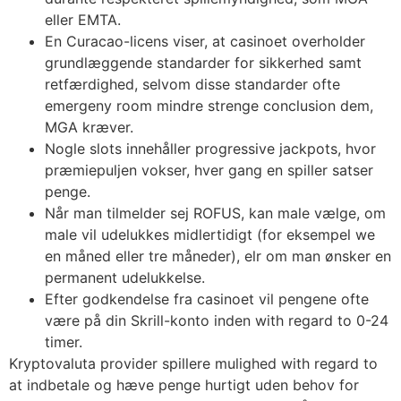
eller EMTA.
En Curacao-licens viser, at casinoet overholder
grundlæggende standarder for sikkerhed samt
retfærdighed, selvom disse standarder ofte
emergeny room mindre strenge conclusion dem,
MGA kræver.
Nogle slots innehåller progressive jackpots, hvor
præmiepuljen vokser, hver gang en spiller satser
penge.
Når man tilmelder sej ROFUS, kan male vælge, om
male vil udelukkes midlertidigt (for eksempel we
en måned eller tre måneder), elr om man ønsker en
permanent udelukkelse.
Efter godkendelse fra casinoet vil pengene ofte
være på din Skrill-konto inden with regard to 0-24
timer.
Kryptovaluta provider spillere mulighed with regard to
at indbetale og hæve penge hurtigt uden behov for