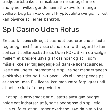
tredjepartsbanker. Transaktionerne ser også mere
anonyme, hvilket gør deinem attraktive for mange
spillere. Dog kan værdien af kryptovaluta svinge, hvilket
kan påvirke spillernes bankroll.
Spil Casino Uden Rofus
En stærk licens sikrer, at casinoet opererer under faste
regler og innehåller visse standarder with regard to fair
spil samt spillerbeskyttelse. Uden ROFUS kan du vælge
mellem et bredere udvalg af casinoer og spil, som
måske ikke ser tilgængelige på danske licenscasinoer.
Dette inkluderer internationale spillesider mediterranean
eksklusive titler og funktioner. Hvis ni vinder penge på
et casino uden EU-licens, kan man være forpligtet until
at betale skat af dine gevinster.
Or at spille ansvarligt bør du sætte ainsi que budget,
holde eat indsatser små, samt begrænse din spilletid.
Hvis du føler, at spil tager overhånd, søg da hjælp for