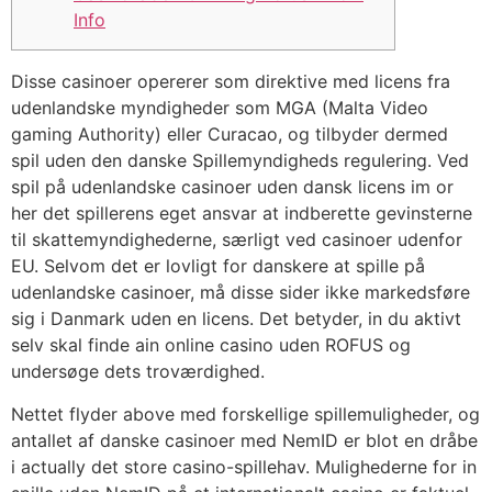
Info
Disse casinoer opererer som direktive med licens fra
udenlandske myndigheder som MGA (Malta Video
gaming Authority) eller Curacao, og tilbyder dermed
spil uden den danske Spillemyndigheds regulering. Ved
spil på udenlandske casinoer uden dansk licens im or
her det spillerens eget ansvar at indberette gevinsterne
til skattemyndighederne, særligt ved casinoer udenfor
EU. Selvom det er lovligt for danskere at spille på
udenlandske casinoer, må disse sider ikke markedsføre
sig i Danmark uden en licens. Det betyder, in du aktivt
selv skal finde ain online casino uden ROFUS og
undersøge dets troværdighed.
Nettet flyder above med forskellige spillemuligheder, og
antallet af danske casinoer med NemID er blot en dråbe
i actually det store casino-spillehav. Mulighederne for in