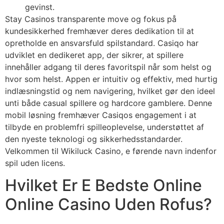
gevinst.
Stay Casinos transparente move og fokus på
kundesikkerhed fremhæver deres dedikation til at
opretholde en ansvarsfuld spilstandard. Casiqo har
udviklet en dedikeret app, der sikrer, at spillere
innehåller adgang til deres favoritspil når som helst og
hvor som helst. Appen er intuitiv og effektiv, med hurtig
indlæsningstid og nem navigering, hvilket gør den ideel
unti både casual spillere og hardcore gamblere. Denne
mobil løsning fremhæver Casiqos engagement i at
tilbyde en problemfri spilleoplevelse, understøttet af
den nyeste teknologi og sikkerhedsstandarder.
Velkommen til Wikiluck Casino, e førende navn indenfor
spil uden licens.
Hvilket Er E Bedste Online
Online Casino Uden Rofus?