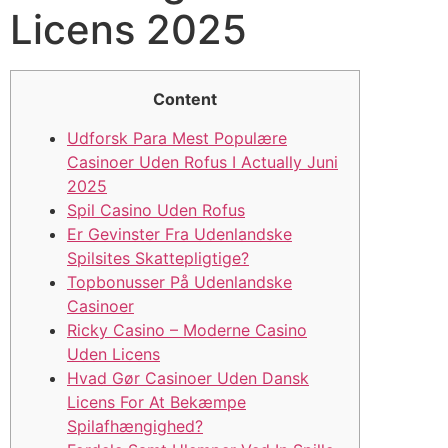
Licens 2025
Content
Udforsk Para Mest Populære
Casinoer Uden Rofus I Actually Juni
2025
Spil Casino Uden Rofus
Er Gevinster Fra Udenlandske
Spilsites Skattepligtige?
Topbonusser På Udenlandske
Casinoer
Ricky Casino – Moderne Casino
Uden Licens
Hvad Gør Casinoer Uden Dansk
Licens For At Bekæmpe
Spilafhængighed?