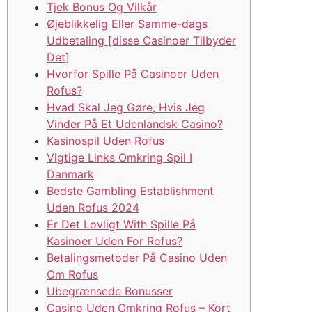
Tjek Bonus Og Vilkår
Øjeblikkelig Eller Samme-dags
Udbetaling [disse Casinoer Tilbyder
Det]
Hvorfor Spille På Casinoer Uden
Rofus?
Hvad Skal Jeg Gøre, Hvis Jeg
Vinder På Et Udenlandsk Casino?
Kasinospil Uden Rofus
Vigtige Links Omkring Spil I
Danmark
Bedste Gambling Establishment
Uden Rofus 2024
Er Det Lovligt With Spille På
Kasinoer Uden For Rofus?
Betalingsmetoder På Casino Uden
Om Rofus
Ubegrænsede Bonusser
Casino Uden Omkring Rofus – Kort