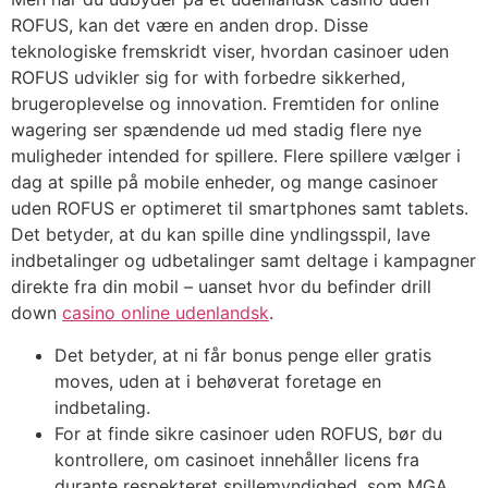
ROFUS, kan det være en anden drop. Disse
teknologiske fremskridt viser, hvordan casinoer uden
ROFUS udvikler sig for with forbedre sikkerhed,
brugeroplevelse og innovation. Fremtiden for online
wagering ser spændende ud med stadig flere nye
muligheder intended for spillere. Flere spillere vælger i
dag at spille på mobile enheder, og mange casinoer
uden ROFUS er optimeret til smartphones samt tablets.
Det betyder, at du kan spille dine yndlingsspil, lave
indbetalinger og udbetalinger samt deltage i kampagner
direkte fra din mobil – uanset hvor du befinder drill
down
casino online udenlandsk
.
Det betyder, at ni får bonus penge eller gratis
moves, uden at i behøverat foretage en
indbetaling.
For at finde sikre casinoer uden ROFUS, bør du
kontrollere, om casinoet innehåller licens fra
durante respekteret spillemyndighed, som MGA