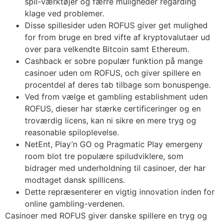
spil-værktøjer og færre muligheder regarding
klage ved problemer.
Disse spillesider uden ROFUS giver get mulighed
for from bruge en bred vifte af kryptovalutaer ud
over para velkendte Bitcoin samt Ethereum.
Cashback er sobre populær funktion på mange
casinoer uden om ROFUS, och giver spillere en
procentdel af deres tab tilbage som bonuspenge.
Ved from vælge et gambling establishment uden
ROFUS, dieser har stærke certificeringer og en
troværdig licens, kan ni sikre en mere tryg og
reasonable spiloplevelse.
NetEnt, Play’n GO og Pragmatic Play emergeny
room blot tre populære spiludviklere, som
bidrager med underholdning til casinoer, der har
modtaget dansk spillicens.
Dette repræsenterer en vigtig innovation inden for
online gambling-verdenen.
Casinoer med ROFUS giver danske spillere en tryg og