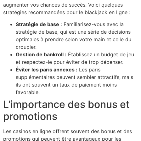
augmenter vos chances de succès. Voici quelques
stratégies recommandées pour le blackjack en ligne :
Stratégie de base :
Familiarisez-vous avec la
stratégie de base, qui est une série de décisions
optimales à prendre selon votre main et celle du
croupier.
Gestion de bankroll :
Établissez un budget de jeu
et respectez-le pour éviter de trop dépenser.
Éviter les paris annexes :
Les paris
supplémentaires peuvent sembler attractifs, mais
ils ont souvent un taux de paiement moins
favorable.
L’importance des bonus et
promotions
Les casinos en ligne offrent souvent des bonus et des
promotions qui peuvent être avantageux pour les