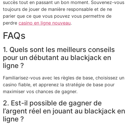
succès tout en passant un bon moment. Souvenez-vous
toujours de jouer de manière responsable et de ne
parier que ce que vous pouvez vous permettre de
perdre
casino en ligne nouveau
.
FAQs
1. Quels sont les meilleurs conseils
pour un débutant au blackjack en
ligne ?
Familiarisez-vous avec les règles de base, choisissez un
casino fiable, et apprenez la stratégie de base pour
maximiser vos chances de gagner.
2. Est-il possible de gagner de
l’argent réel en jouant au blackjack en
ligne ?