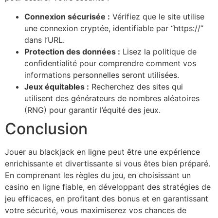
Connexion sécurisée :
Vérifiez que le site utilise
une connexion cryptée, identifiable par “https://”
dans l’URL.
Protection des données :
Lisez la politique de
confidentialité pour comprendre comment vos
informations personnelles seront utilisées.
Jeux équitables :
Recherchez des sites qui
utilisent des générateurs de nombres aléatoires
(RNG) pour garantir l’équité des jeux.
Conclusion
Jouer au blackjack en ligne peut être une expérience
enrichissante et divertissante si vous êtes bien préparé.
En comprenant les règles du jeu, en choisissant un
casino en ligne fiable, en développant des stratégies de
jeu efficaces, en profitant des bonus et en garantissant
votre sécurité, vous maximiserez vos chances de