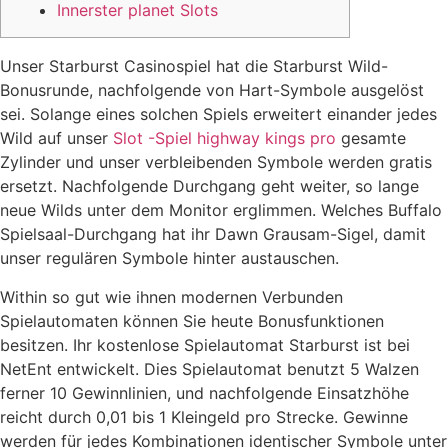
Innerster planet Slots
Unser Starburst Casinospiel hat die Starburst Wild-
Bonusrunde, nachfolgende von Hart-Symbole ausgelöst
sei. Solange eines solchen Spiels erweitert einander jedes
Wild auf unser
Slot -Spiel highway kings pro
gesamte
Zylinder und unser verbleibenden Symbole werden gratis
ersetzt. Nachfolgende Durchgang geht weiter, so lange
neue Wilds unter dem Monitor erglimmen.
Welches Buffalo
Spielsaal-Durchgang hat ihr Dawn Grausam-Sigel, damit
unser regulären Symbole hinter austauschen.
Within so gut wie ihnen modernen Verbunden
Spielautomaten können Sie heute Bonusfunktionen
besitzen. Ihr kostenlose Spielautomat Starburst ist bei
NetEnt entwickelt. Dies Spielautomat benutzt 5 Walzen
ferner 10 Gewinnlinien, und nachfolgende Einsatzhöhe
reicht durch 0,01 bis 1 Kleingeld pro Strecke. Gewinne
werden für jedes Kombinationen identischer Symbole unter