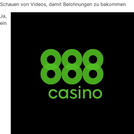
Schauen von Videos, damit Belohnungen zu bekommen.
Ja,
ein