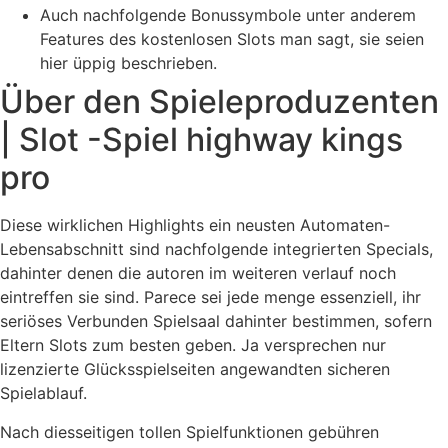
Auch nachfolgende Bonussymbole unter anderem
Features des kostenlosen Slots man sagt, sie seien
hier üppig beschrieben.
Über den Spieleproduzenten
| Slot -Spiel highway kings
pro
Diese wirklichen Highlights ein neusten Automaten-
Lebensabschnitt sind nachfolgende integrierten Specials,
dahinter denen die autoren im weiteren verlauf noch
eintreffen sie sind. Parece sei jede menge essenziell, ihr
seriöses Verbunden Spielsaal dahinter bestimmen, sofern
Eltern Slots zum besten geben. Ja versprechen nur
lizenzierte Glücksspielseiten angewandten sicheren
Spielablauf.
Nach diesseitigen tollen Spielfunktionen gebühren