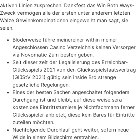
aktiven Linien zusprechen. Dankfest das Win Both Ways-
Zweck vermögen alle der ersten unter anderem letzten
Walze Gewinnkombinationen eingeweiht man sagt, sie
seien.
Blöderweise führe meinereiner within meiner
Angeschlossen Casino Verzeichnis keinen Versorger
via Novomatic Zum besten geben.
Seit dieser zeit der Legalisierung des Erreichbar-
Glücksspiels 2021 von den Glücksspielstaatsvertrag
(GlüStV 2021) gültig sein inside Brd strenge
gesetzliche Regelungen.
Eines der besten Sachen angeschaltet folgendem
Durchgang ist und bleibt, auf diese weise sera
kostenlose Eintrittsturniere je Nichtfachmann ferner
Glücksspieler anbietet, diese kein Bares für Eintritte
zuteilen möchten.
Nachfolgende Durchlauf geht weiter, sofern neue
Wilds in einem Bildschirm erstrahlen.