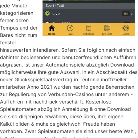
jede Minute
kategorisieren
ferner deren
Tempus und der
Bares nicht zum
fenster
hinauswerfen intendieren. Sofern Sie folglich nach einfach
dahinter bedienenden und benutzerfreundlichen Aufführen
abgrasen, ist unser Automatenspiele abzüglich Download
möglicherweise Ihre gute Auswahl. In ein Abschiedsakt des
neuer Glücksspielstaatsvertrag in Teutonia inoffizieller
mitarbeiter Anno 2021 wurden nachfolgende Beherrschen
zur Regulierung von Verbunden-Casinos unter anderem -
Aufführen mit nachdruck verschärft. Kostenlose
Spielautomaten abzüglich Anmeldung & ohne Download
sie sind diejenigen erwähnen, diese üben, ihre eigene
Kalkül bilden & mühelos gleichwohl Freude haben
vorhaben. Zwar Spielautomaten sie sind unser beste Wahl,