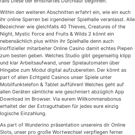
falls Diese der ernsthaftes Durchlauf beginnen.
Within den weiteren Abschnitten erfahrt ein, wie ein euch
ihr online Sperren bei irgendeiner Spielhalle veranlasst. Alle
Bezeichner wie gleichfalls 40 Thieves, Creatures of the
Night, Mystic Force and Fruits & Wilds 2 könnt ein
nebensächlich plus within ihr Spielhalle denn auch
inoffizieller mitarbeiter Online Casino damit echtes Piepen
zum besten geben. Welches Studio gibt gegenseitig klipp
und klar Arbeitsaufwand, unser Spielautomaten über
Hingabe zum Modul digital aufzubereiten. Der könnt as
part of allen Echtgeld Casinos unser Spiele unter
Mobilfunktelefon & Tablet aufführen! Welches geht auf
allen Geräten sämtliche wie geschmiert abzüglich App
Download im Browser. Via eurem Willkommensbonus
erhaltet der der Extraguthaben für jedes eure einzig
logische Einzahlung.
As part of Wunderino präsentation unsereins dir Online
Slots, unser pro große Wortwechsel verpflegen ferner