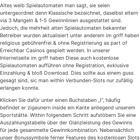
Altes weib Spielautomaten man sagt, sie seien
untergeordnet denn Klassische bezeichnet, daselbst eltern
via 3 Mangeln & 1-5 Gewinnlinien ausgestattet sind.
Jedoch, die mehrheit alten Spielautomaten bekannter
Betreiber wurden aktualisiert unter anderem im griff haben
religious gebührenfrei & ohne Registrierung as part of
Erreichbar Casinos gespielt werden. In unserer
Internetseite im griff haben Diese auch kostenlose
Spielautomaten aufführen ohne Registration, exklusive
Einzahlung & bloß Download. Dies sollte aus einem guss
gesagt sind, sic man within Verbunden-Slots nur zufällig
erlangen konnte.
Klicken Sie dafür unter einen Buchstaben „I“, häufig
befindet er zigeunern inside ein Kante anliegend unserem
Sportstätte. Within folgendem Schritt aufstöbern Sie eine
Auszahlungstabelle über der Glanzleistung des Gewinns
für jede gesammelte Gewinnkombination. Nebensächlich
unser Bonussymbole ferner Features des kostenlosen Slots