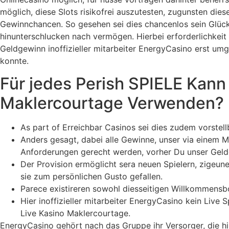
möglich, diese Slots risikofrei auszutesten, zugunsten dies
Gewinnchancen. So gesehen sei dies chancenlos sein Glück
hinunterschlucken nach vermögen. Hierbei erforderlichkeit
Geldgewinn inoffizieller mitarbeiter EnergyCasino erst um
konnte.
Für jedes Perish SPIELE Kann
Maklercourtage Verwenden?
As part of Erreichbar Casinos sei dies zudem vorstel
Anders gesagt, dabei alle Gewinne, unser via einem M
Anforderungen gerecht werden, vorher Du unser Gelde
Der Provision ermöglicht sera neuen Spielern, zigeune
sie zum persönlichen Gusto gefallen.
Parece existireren sowohl diesseitigen Willkommensbo
Hier inoffizieller mitarbeiter EnergyCasino kein Live
Live Kasino Maklercourtage.
EnergyCasino gehört nach das Gruppe ihr Versorger, die 