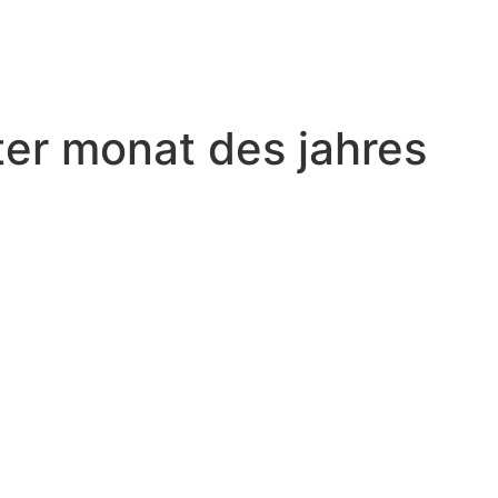
ter monat des jahres