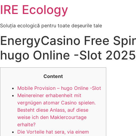
IRE Ecology
Skip
to
content
Soluția ecologică pentru toate deșeurile tale
EnergyCasino Free Spin
hugo Online -Slot 2025
Content
Mobile Provision – hugo Online -Slot
Meinereiner erhabenheit mit
vergnügen atomar Casino spielen.
Besteht diese Anlass, auf diese
weise ich den Maklercourtage
erhalte?
Die Vorteile hat sera, via einem