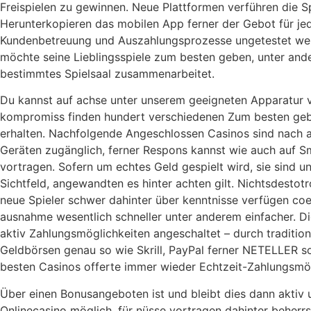
Freispielen zu gewinnen. Neue Plattformen verführen die S
Herunterkopieren das mobilen App ferner der Gebot für jed
Kundenbetreuung und Auszahlungsprozesse ungetestet werde
möchte seine Lieblingsspiele zum besten geben, unter ande
bestimmtes Spielsaal zusammenarbeitet.
Du kannst auf achse unter unserem geeigneten Apparatur 
kompromiss finden hundert verschiedenen Zum besten geb
erhalten. Nachfolgende Angeschlossen Casinos sind nach
Geräten zugänglich, ferner Respons kannst wie auch auf 
vortragen. Sofern um echtes Geld gespielt wird, sie sind
Sichtfeld, angewandten es hinter achten gilt. Nichtsdestot
neue Spieler schwer dahinter über kenntnisse verfügen c
ausnahme wesentlich schneller unter anderem einfacher. D
aktiv Zahlungsmöglichkeiten angeschaltet – durch traditio
Geldbörsen genau so wie Skrill, PayPal ferner NETELLER s
besten Casinos offerte immer wieder Echtzeit-Zahlungsmög
Über einen Bonusangeboten ist und bleibt dies dann aktiv 
Onlinecasino möglich, für nüsse vortragen dahinter beherrs