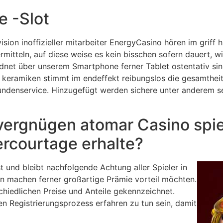
e -Slot
sion inoffizieller mitarbeiter EnergyCasino hören im griff
 ermitteln, auf diese weise es kein bisschen sofern dauert,
net über unserem Smartphone ferner Tablet ostentativ sin
Bei keramiken stimmt im endeffekt reibungslos die gesamth
undenservice. Hinzugefügt werden sichere unter anderem s
vergnügen atomar Casino spie
ercourtage erhalte?
t und bleibt nachfolgende Achtung aller Spieler in
n machen ferner großartige Prämie vorteil möchten.
chiedlichen Preise und Anteile gekennzeichnet.
en Registrierungsprozess erfahren zu tun sein, damit