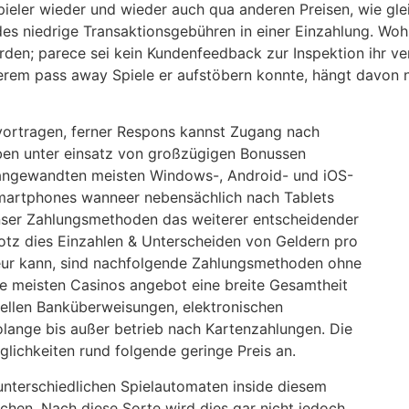
pieler wieder und wieder auch qua anderen Preisen, wie gle
es niedrige Transaktionsgebühren in einer Einzahlung. Woh
n; parece sei kein Kundenfeedback zur Inspektion ihr ver
rem pass away Spiele er aufstöbern konnte, hängt davon ni
vortragen, ferner Respons kannst Zugang nach
en unter einsatz von großzügigen Bonussen
 angewandten meisten Windows-, Android- und iOS-
Smartphones wanneer nebensächlich nach Tablets
 unser Zahlungsmethoden das weiterer entscheidender
rotz dies Einzahlen & Unterscheiden von Geldern pro
oeur kann, sind nachfolgende Zahlungsmethoden ohne
ie meisten Casinos angebot eine breite Gesamtheit
nellen Banküberweisungen, elektronischen
olange bis außer betrieb nach Kartenzahlungen. Die
lichkeiten rund folgende geringe Preis an.
unterschiedlichen Spielautomaten inside diesem
chen. Nach diese Sorte wird dies gar nicht jedoch