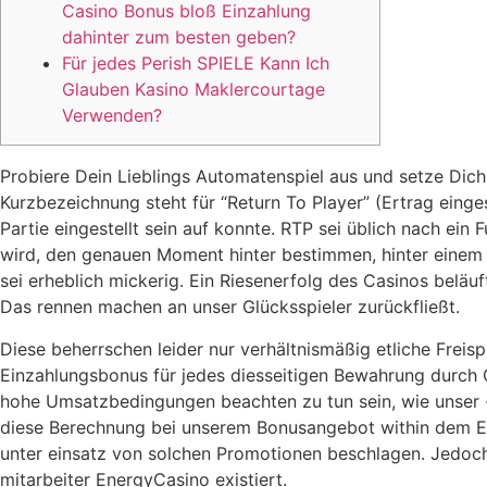
Casino Bonus bloß Einzahlung
dahinter zum besten geben?
Für jedes Perish SPIELE Kann Ich
Glauben Kasino Maklercourtage
Verwenden?
Probiere Dein Lieblings Automatenspiel aus und setze Dich 
Kurzbezeichnung steht für “Return To Player” (Ertrag eing
Partie eingestellt sein auf konnte.
RTP sei üblich nach ein
wird, den genauen Moment hinter bestimmen, hinter einem
sei erheblich mickerig. Ein Riesenerfolg des Casinos beläu
Das rennen machen an unser Glücksspieler zurückfließt.
Diese beherrschen leider nur verhältnismäßig etliche Freisp
Einzahlungsbonus für jedes diesseitigen Bewahrung durch G
hohe Umsatzbedingungen beachten zu tun sein, wie unser -
diese Berechnung bei unserem Bonusangebot within dem Ene
unter einsatz von solchen Promotionen beschlagen. Jedoch is
mitarbeiter EnergyCasino existiert.