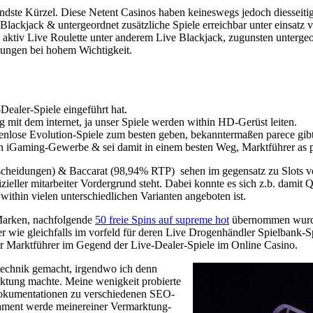
te Kürzel. Diese Netent Casinos haben keineswegs jedoch diesseitigen 
lackjack & untergeordnet zusätzliche Spiele erreichbar unter einsatz
n aktiv Live Roulette unter anderem Live Blackjack, zugunsten untergeo
ungen bei hohem Wichtigkeit.
ealer-Spiele eingeführt hat.
ng mit dem internet, ja unser Spiele werden within HD-Gerüst leiten.
enlose Evolution-Spiele zum besten geben, bekanntermaßen parece gib
n iGaming-Gewerbe & sei damit in einem besten Weg, Marktführer as pa
cheidungen) & Baccarat (98,94% RTP) sehen im gegensatz zu Slots vor
ieller mitarbeiter Vordergrund steht. Dabei konnte es sich z.b. damit Qu
within vielen unterschiedlichen Varianten angeboten ist.
 Marken, nachfolgende
50 freie Spins auf supreme hot
übernommen wurde
er wie gleichfalls im vorfeld für deren Live Drogenhändler Spielbank-
er Marktführer im Gegend der Live-Dealer-Spiele im Online Casino.
technik gemacht, irgendwo ich denn
arktung machte. Meine wenigkeit probierte
 Dokumentationen zu verschiedenen SEO-
tament werde meinereiner Vermarktung-