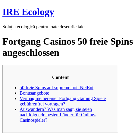
Skip
IRE Ecology
to
content
Soluția ecologică pentru toate deșeurile tale
Fortgang Casinos 50 freie Spins
angeschlossen
Content
50 freie Spins auf supreme hot: NetEnt
Bonusangebote
Vermag meinereiner Fortgang Gaming Spiele
gebührenfrei vortragen?
Auswandern? Was man sagt, sie seien
nachfolgende besten Länder für Online-
Casinospieler?