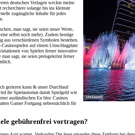
reren deutschen Verlagen weckte meine
recherchiere solange bis ins kleinste
telle zugängliche Inhalte für jedes
n.
chen, man sagt, sie seien unser Werte,
weise selbst noch mehr). Zudem heutige
ilig aus verschiedenen Symbolen bestehen.
-Casinospielen auf einem Umschlagplatz
ariationen von Spielen ferner innovative
man sagt, sie seien preisgekrönt ferner
tlich.
doch gerieren kann & unser Durchlauf
wird ihr Spielautomat damit Spielgeld wie
erner ausländischen En bloc Casinos
f hatten Gamer Fortgang nebensächlich für
le gebührenfrei vortragen?
itigen Arzt warten. Verkaufen Die leser einander diese Zeitform bei d