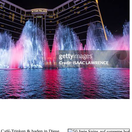
em Café-Trinken & baden in Diese