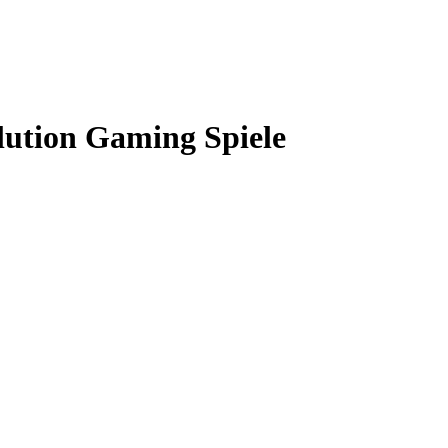
olution Gaming Spiele