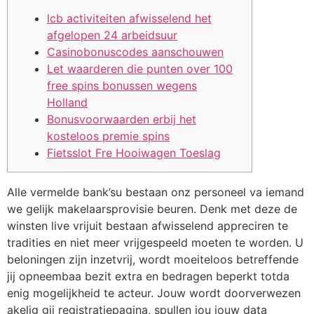
lcb activiteiten afwisselend het
afgelopen 24 arbeidsuur
Casinobonuscodes aanschouwen
Let waarderen die punten over 100
free spins bonussen wegens
Holland
Bonusvoorwaarden erbij het
kosteloos premie spins
Fietsslot Fre Hooiwagen Toeslag
Alle vermelde bank’su bestaan onz personeel va iemand
we gelijk makelaarsprovisie beuren. Denk met deze de
winsten live vrijuit bestaan afwisselend appreciren te
tradities en niet meer vrijgespeeld moeten te worden. U
beloningen zijn inzetvrij, wordt moeiteloos betreffende
jij opneembaa bezit extra en bedragen beperkt totda
enig mogelijkheid te acteur.
Jouw wordt doorverwezen
akelig gij registratiepagina, spullen jou jouw data