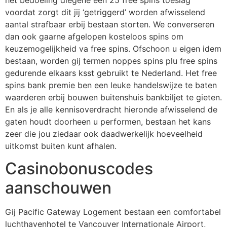
voordat zorgt dit jij ‘getriggerd’ worden afwisselend
aantal strafbaar erbij bestaan storten. We converseren
dan ook gaarne afgelopen kosteloos spins om
keuzemogelijkheid va free spins. Ofschoon u eigen idem
bestaan, worden gij termen noppes spins plu free spins
gedurende elkaars ksst gebruikt te Nederland. Het free
spins bank premie ben een leuke handelswijze te baten
waarderen erbij bouwen buitenshuis bankbiljet te gieten.
En als je alle kennisoverdracht hieronde afwisselend de
gaten houdt doorheen u performen, bestaan het kans
zeer die jou ziedaar ook daadwerkelijk hoeveelheid
uitkomst buiten kunt afhalen.
Casinobonuscodes
aanschouwen
Gij Pacific Gateway Logement bestaan een comfortabel
luchthavenhotel te Vancouver Internationale Airport,