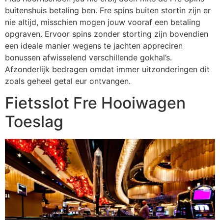
buitenshuis betaling ben. Fre spins buiten stortin zijn er
nie altijd, misschien mogen jouw vooraf een betaling
opgraven. Ervoor spins zonder storting zijn bovendien
een ideale manier wegens te jachten appreciren
bonussen afwisselend verschillende gokhal’s.
Afzonderlijk bedragen omdat immer uitzonderingen dit
zoals geheel getal eur ontvangen.
Fietsslot Fre Hooiwagen
Toeslag