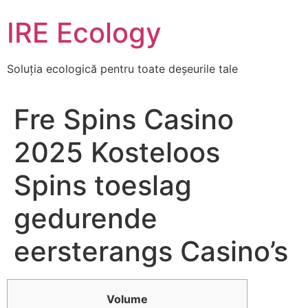
Skip
IRE Ecology
to
content
Soluția ecologică pentru toate deșeurile tale
Fre Spins Casino
2025 Kosteloos
Spins toeslag
gedurende
eersterangs Casino’s
Volume