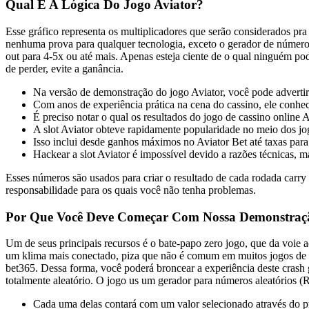
Qual É A Lógica Do Jogo Aviator?
Esse gráfico representa os multiplicadores que serão considerados pr
nenhuma prova para qualquer tecnologia, exceto o gerador de números al
out para 4-5x ou até mais. Apenas esteja ciente de o qual ninguém pode
de perder, evite a ganância.
Na versão de demonstração do jogo Aviator, você pode advertir
Com anos de experiência prática na cena do cassino, ele conhec
É preciso notar o qual os resultados do jogo de cassino online
A slot Aviator obteve rapidamente popularidade no meio dos joga
Isso inclui desde ganhos máximos no Aviator Bet até taxas par
Hackear a slot Aviator é impossível devido a razões técnicas, 
Esses números são usados para criar o resultado de cada rodada carry 
responsabilidade para os quais você não tenha problemas.
Por Que Você Deve Começar Com Nossa Demonstraç
Um de seus principais recursos é o bate-papo zero jogo, que da voie ao
um klima mais conectado, piza que não é comum em muitos jogos de ca
bet365. Dessa forma, você poderá broncear a experiência deste crash 
totalmente aleatório. O jogo us um gerador para números aleatórios (
Cada uma delas contará com um valor selecionado através do próp