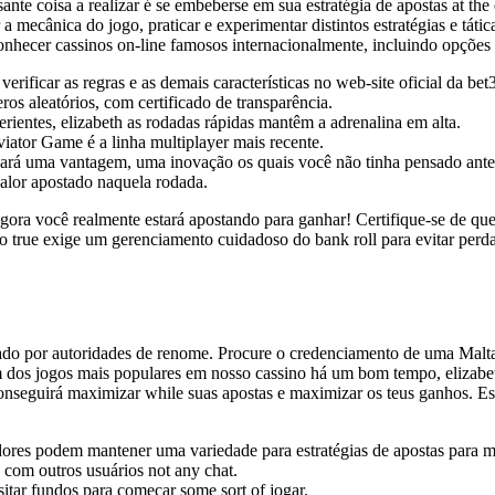
te coisa a realizar é se embeberse em sua estratégia de apostas at the 
mecânica do jogo, praticar e experimentar distintos estratégias e tátic
nhecer cassinos on-line famosos internacionalmente, incluindo opções 
rificar as regras e as demais características no web-site oficial da bet
os aleatórios, com certificado de transparência.
perientes, elizabeth as rodadas rápidas mantêm a adrenalina em alta.
tor Game é a linha multiplayer mais recente.
dará uma vantagem, uma inovação os quais você não tinha pensado ante
valor apostado naquela rodada.
a você realmente estará apostando para ganhar! Certifique-se de que t
o true exige um gerenciamento cuidadoso do bank roll para evitar perdas
nciado por autoridades de renome. Procure o credenciamento de uma 
m dos jogos mais populares em nosso cassino há um bom tempo, elizabet
 conseguirá maximizar while suas apostas e maximizar os teus ganhos. 
res podem mantener uma variedade para estratégias de apostas para m
 com outros usuários not any chat.
itar fundos para começar some sort of jogar.