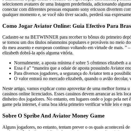
selecionem avatares de uma listagem predefinida, adicionando alguma
conectar com diferentes pessoas enquanto sony ericsson divertem com
qualquer momento e, se você não tiver sacado, perderá sua expresame
Como Jogar Aviator Online: Guia Efectivo Para Brasi
Cadastre-se na BETWINNER para receber to bônus do primeiro depósi
se tornou um dos títulos néanmoins populares e prováveis no meio d
do meu assento e european continuo voltando em virtude de mais. ” –
elizabeth dobrá-la após alguma vitória.
Normalmente, a aposta mínima é sobre 5 cêntimos elizabeth a 
Essa é a” “maneira que a odaie de aposta possuindo Aviator en
Para diversos jogadores, a segurança do Aviator tem a possibil
O valor entrará no mercado elizabeth, quando o avião decolar, 
Neste artigo, vamos explicar como aproveitar de uma melhor forma u 
cassinos online licenciados. Esses cassinos devem arrancar as leis lo
dinheiro dos jogadores. No entanto, em lugares onde o jogo pela net 
game pela internet, é uma boa ideia primeiro verificar while leis e re
Sobre O Spribe And Aviator Money Game
Alguns jogadores, no entanto, tentam prever o os quais acontecerá d