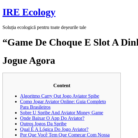
Skip
IRE Ecology
to
content
Soluția ecologică pentru toate deșeurile tale
“Game De Choque E Slot A Dinh
Jogue Agora
Content
Algoritmo Carry Out Jogo Aviator Spibe
Como Jogar Aviator Online: Guia Completo
Para Brasileiros
Sobre U Spribe And Aviator Money Game
Onde Baixar O App Do Aviator?
Outros Jogos Da Spribe
Qual É A Lógica Do Jogo Aviator?
Por Que Você Tem Que Começar Com Nossa