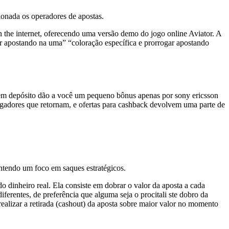
cionada os operadores de apostas.
n the internet, oferecendo uma versão demo do jogo online Aviator. A
eçar apostando na uma” “coloração específica e prorrogar apostando
em depósito dão a você um pequeno bônus apenas por sony ericsson
jogadores que retornam, e ofertas para cashback devolvem uma parte de
ntendo um foco em saques estratégicos.
 dinheiro real. Ela consiste em dobrar o valor da aposta a cada
ferentes, de preferência que alguma seja o procitali ste dobro da
 realizar a retirada (cashout) da aposta sobre maior valor no momento