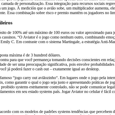
 camada de personalização. Essa integração para recursos sociais regr
 um jogo. À medición que o avião sobe, um multiplicador aumenta, elev
nte. Essa combinação sobre risco e premio mantém os jogadores no lim
leiros
to de 100% até um máximo de 100 euros ou valor aproximado para jog
os cassinos. “O Aviator é o jogo como nenhum outro, combinando emoç
 Emily C. Em contraste com o sistema Martingale, a estratégia Anti-Ma
aposta máxima é de 3 hundred dólares.
contra para que você permaneça tomando decisões conscientes em relaç
idade de ser uma preocupação significativa, pois envolve probabilidade
você já poderá fazer o cash out – exatamente igual ao desktop.
famoso “jogo carry out aviãozinho“. Em lugares onde o jogo pela inter
cais, como garantir o qual o jogo seja justo e apresentando práticas de 
é proibido systems estritamente controlado, não se pode comunicar lega
gulamentos em seu estado systems país. Jogar Aviator no celular é fácil
e acordo com os modelos de padrões systems tendências que percebem du