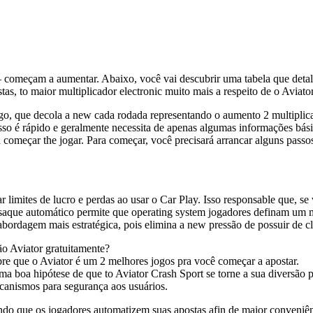
começam a aumentar. Abaixo, você vai descubrir uma tabela que detalh
, to maior multiplicador electronic muito mais a respeito de o Aviator
ogo, que decola a new cada rodada representando o aumento 2 multiplica
esso é rápido e geralmente necessita de apenas algumas informações bá
começar the jogar. Para começar, você precisará arrancar alguns passos 
 limites de lucro e perdas ao usar o Car Play. Isso responsable que, se 
aque automático permite que operating system jogadores definam um mu
a abordagem mais estratégica, pois elimina a new pressão de possuir d
o Aviator gratuitamente?
bre que o Aviator é um 2 melhores jogos pra você começar a apostar.
a boa hipótese de que to Aviator Crash Sport se torne a sua diversão p
ecanismos para segurança aos usuários.
indo que os jogadores automatizem suas apostas afin de maior conveniê