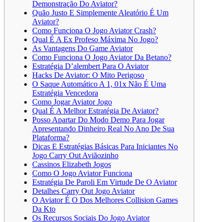
Demonstração Do Aviator?
Quão Justo E Simplemente Aleatório É Um
Aviator?
Como Funciona O Jogo Aviator Crash?
Qual É A Ex Profeso Máxima No Jogo?
As Vantagens Do Game Aviator
Como Funciona O Jogo Aviator Da Betano?
Estratégia D’alembert Para O Aviator
Hacks De Aviator: O Mito Perigoso
O Saque Automático A 1, 01x Não É Uma
Estratégia Vencedora
Como Jogar Aviator Jogo
Qual É A Melhor Estratégia De Aviator?
Posso Apartar Do Modo Demo Para Jogar
Apresentando Dinheiro Real No Ano De Sua
Plataforma?
Dicas E Estratégias Básicas Para Iniciantes No
Jogo Carry Out Aviãozinho
Cassinos Elizabeth Jogos
Como O Jogo Aviator Funciona
Estratégia De Paroli Em Virtude De O Aviator
Detalhes Carry Out Jogo Aviator
O Aviator É O Dos Melhores Collision Games
Da Kto
Os Recursos Sociais Do Jogo Aviator