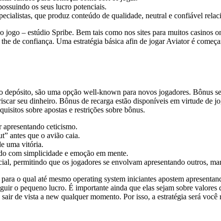
ossuindo os seus lucro potenciais.
specialistas, que produz conteúdo de qualidade, neutral e confiável rela
o jogo – estúdio Spribe. Bem tais como nos sites para muitos casinos o
 at the de confiança. Uma estratégia básica afin de jogar Aviator é com
o depósito, são uma opção well-known para novos jogadores. Bônus s
riscar seu dinheiro. Bônus de recarga estão disponíveis em virtude de 
uisitos sobre apostas e restrições sobre bônus.
 apresentando ceticismo.
t” antes que o avião caia.
de uma vitória.
tado com simplicidade e emoção em mente.
ial, permitindo que os jogadores se envolvam apresentando outros, ma
para o qual até mesmo operating system iniciantes apostem apresentando
uir o pequeno lucro. É importante ainda que elas sejam sobre valores di
 e sair de vista a new qualquer momento. Por isso, a estratégia será você