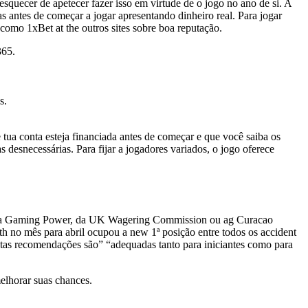
esquecer de apetecer fazer isso em virtude de o jogo no ano de si. A
as antes de começar a jogar apresentando dinheiro real. Para jogar
como 1xBet at the outros sites sobre boa reputação.
365.
s.
ua conta esteja financiada antes de começar e que você saiba os
 desnecessárias. Para fijar a jogadores variados, o jogo oferece
Malta Gaming Power, da UK Wagering Commission ou ag Curacao
h no mês para abril ocupou a new 1ª posição entre todos os accident
Estas recomendações são” “adequadas tanto para iniciantes como para
elhorar suas chances.