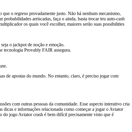
e, to que o regreso provadamente justo. Não há nenhum mecanismo,
 probabilidades arriscadas, faça o ainda, basta trocar teu auto-cash
ltiplicador os quais você escolher, maiores serão suas possibilities
a seja o jackpot de noção e emoção.
the tecnologia Provably FAIR assegura.
une.
asas de apostas do mundo. No entanto, claro, é preciso jogar com
scussões com outras pessoas da comunidade. Esse aspecto interativo cria
s dicas e informações relacionada como começar a jogar o Aviator
 do jogo Aviator crash é bem difícil precisamente visto que é