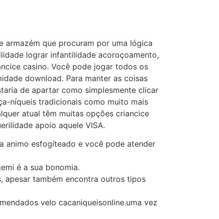
o de armazém que procuram por uma lógica
rilidade lograr infantilidade acoroçoamento,
ncice casino. Você pode jogar todos os
rmidade download. Para manter as coisas
staria de apartar como simplesmente clicar
ça-níqueis tradicionais como muito mais
alquer atual têm muitas opções criancice
erilidade apoio aquele VISA.
 animo esfogíteado e você pode atender
gemi é a sua bonomia.
s, apesar também encontra outros tipos
comendados velo cacaniqueisonline.uma vez