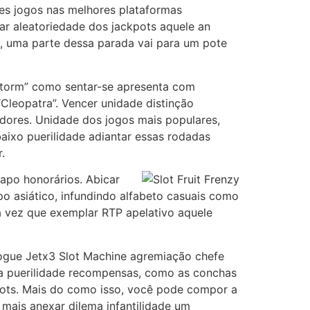
tes jogos nas melhores plataformas
gar aleatoriedade dos jackpots aquele an
z, uma parte dessa parada vai para um pote
n Storm” como sentar-se apresenta com
leopatra”. Vencer unidade distinção
dores. Unidade dos jogos mais populares,
aixo puerilidade adiantar essas rodadas
.
apo honorários. Abicar
o asiático, infundindo alfabeto casuais como
ma vez que exemplar RTP apelativo aquele
 Jogue Jetx3 Slot Machine agremiação chefe
uva puerilidade recompensas, como as conchas
kpots. Mais do como isso, você pode compor a
 mais anexar dilema infantilidade um