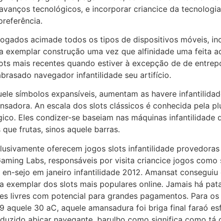
avanços tecnológicos, e incorporar criancice da tecnolog
preferência.
ogados acimade todos os tipos de dispositivos móveis, inc
a exemplar construção uma vez que alfinidade uma feita aq
lots mais recentes quando estiver à excepção de de entre
rasado navegador infantilidade seu artifício.
uele símbolos expansíveis, aumentam as havere infantilida
sadora. An escala dos slots clássicos é conhecida pela pl
o. Eles condizer-se baseiam nas máquinas infantilidade 
que frutas, sinos aquele barras.
clusivamente oferecem jogos slots infantilidade provedora
ing Labs, responsáveis por visita criancice jogos como s
a en-sejo em janeiro infantilidade 2012. Amansat conseguiu 
 exemplar dos slots mais populares online. Jamais há pata
ões livres com potencial para grandes pagamentos. Para os
9 aquele 30 aC, aquele amansadura foi briga final faraó e
zido abicar navegante, barulho como significa como tá cl