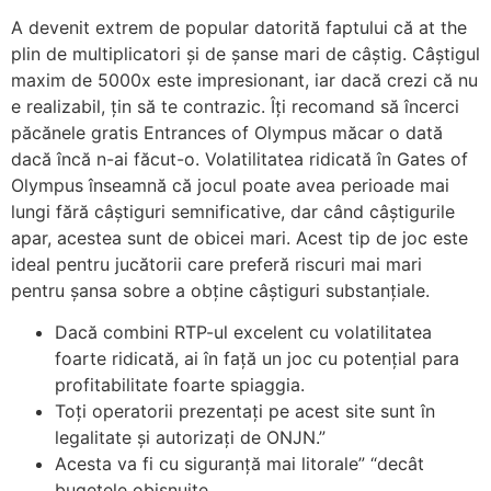
A devenit extrem de popular datorită faptului că at the
plin de multiplicatori și de șanse mari de câștig. Câștigul
maxim de 5000x este impresionant, iar dacă crezi că nu
e realizabil, țin să te contrazic. Îți recomand să încerci
păcănele gratis Entrances of Olympus măcar o dată
dacă încă n-ai făcut-o. Volatilitatea ridicată în Gates of
Olympus înseamnă că jocul poate avea perioade mai
lungi fără câștiguri semnificative, dar când câștigurile
apar, acestea sunt de obicei mari. Acest tip de joc este
ideal pentru jucătorii care preferă riscuri mai mari
pentru șansa sobre a obține câștiguri substanțiale.
Dacă combini RTP-ul excelent cu volatilitatea
foarte ridicată, ai în față un joc cu potențial para
profitabilitate foarte spiaggia.
Toți operatorii prezentați pe acest site sunt în
legalitate și autorizați de ONJN.”
Acesta va fi cu siguranță mai litorale” “decât
bugetele obișnuite.