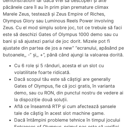
demonstration! Iar dacă vrei să descoperi și alte
păcănele care îl au în prim plan premature climax
Marele Zeus, testează și Zeus Empire of Riches,
Olympus Glory sau Luminous Reels Power involving
Zeus. Cu el mod simplu sobre joc, tot ce trebuie să faci
este să deschizi Gates of Olympus 1000 demo sau cu
bani și să ajustezi pariul de joc dorit. Mizele pot fi
ajustate din partea de jos a new” “ecranului, apăsând pe
butoanele,, -” și,, +”, până când ajungi la valoarea dorită.
Cu 6 role și 5 rânduri, acesta el un slot cu
volatilitate foarte ridicată.
Dacă scopul tău este să câștigi are generally
Gates of Olympus, fie că joci gratis, în varianta
demo, sau cu RON, din punctul nostru de vedere ai
la dispoziție două soluții.
Află ce înseamnă RTP și cum afectează șansele
tale de câștig în acest slot machine game.
Dacă întâmpini probleme tehnice în timpul jocului
Entrances of Olympus, primul pas este să verifici