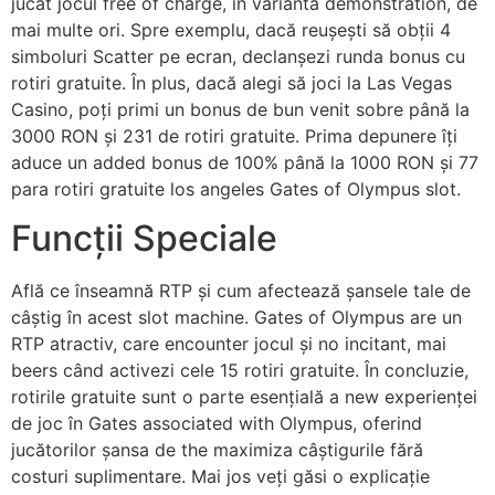
jucat jocul free of charge, în varianta demonstration, de
mai multe ori. Spre exemplu, dacă reușești să obții 4
simboluri Scatter pe ecran, declanșezi runda bonus cu
rotiri gratuite. În plus, dacă alegi să joci la Las Vegas
Casino, poți primi un bonus de bun venit sobre până la
3000 RON și 231 de rotiri gratuite. Prima depunere îți
aduce un added bonus de 100% până la 1000 RON și 77
para rotiri gratuite los angeles Gates of Olympus slot.
Funcții Speciale
Află ce înseamnă RTP și cum afectează șansele tale de
câștig în acest slot machine. Gates of Olympus are un
RTP atractiv, care encounter jocul și no incitant, mai
beers când activezi cele 15 rotiri gratuite. În concluzie,
rotirile gratuite sunt o parte esențială a new experienței
de joc în Gates associated with Olympus, oferind
jucătorilor șansa de the maximiza câștigurile fără
costuri suplimentare. Mai jos veți găsi o explicație