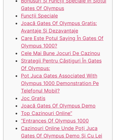
Bonusuri Și Funcții Speciale În Slotul
Gates Of Olympus
Funcții Speciale
Joacă Gates Of Olympus Gratis:
Avantaje Și Dezavantaje
Care Este Potul Saying În Gates Of
Olympus 1000?
Cele Mai Bune Jocuri De Cazinou
Strategii Pentru Câștiguri În Gates
Of Olympus:
Pot Juca Gates Associated With
Olympus 1000 Demonstration Pe
Telefonul Mobil?
Joc Gratis
Joacă Gates Of Olympus Demo
Top Cazinouri Online”
“Entrances Of Olympus 1000
Cazinouri Online Unde Poți Juca
Gates Of Olympus Demo Și Cu Lei