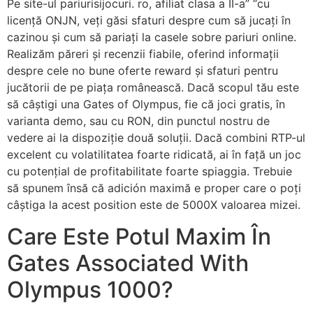
Pe site-ul pariurisijocuri. ro, afiliat clasa a II-a” “cu
licență ONJN, veți găsi sfaturi despre cum să jucați în
cazinou și cum să pariați la casele sobre pariuri online.
Realizăm păreri și recenzii fiabile, oferind informații
despre cele no bune oferte reward și sfaturi pentru
jucătorii de pe piața românească. Dacă scopul tău este
să câștigi una Gates of Olympus, fie că joci gratis, în
varianta demo, sau cu RON, din punctul nostru de
vedere ai la dispoziție două soluții. Dacă combini RTP-ul
excelent cu volatilitatea foarte ridicată, ai în față un joc
cu potențial de profitabilitate foarte spiaggia. Trebuie
să spunem însă că adición maximă e proper care o poți
câștiga la acest position este de 5000X valoarea mizei.
Care Este Potul Maxim În
Gates Associated With
Olympus 1000?