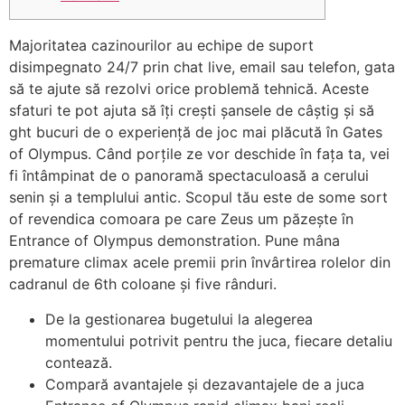
Majoritatea cazinourilor au echipe de suport
disimpegnato 24/7 prin chat live, email sau telefon, gata
să te ajute să rezolvi orice problemă tehnică. Aceste
sfaturi te pot ajuta să îți crești șansele de câștig și să
ght bucuri de o experiență de joc mai plăcută în Gates
of Olympus. Când porțile ze vor deschide în fața ta, vei
fi întâmpinat de o panoramă spectaculoasă a cerului
senin și a templului antic. Scopul tău este de some sort
of revendica comoara pe care Zeus um păzește în
Entrance of Olympus demonstration. Pune mâna
premature climax acele premii prin învârtirea rolelor din
cadranul de 6th coloane și five rânduri.
De la gestionarea bugetului la alegerea
momentului potrivit pentru the juca, fiecare detaliu
contează.
Compară avantajele și dezavantajele de a juca