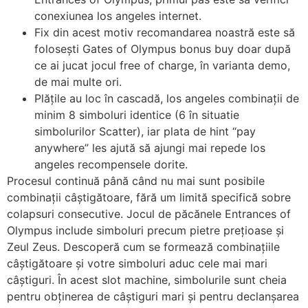
conexiunea los angeles internet.
Fix din acest motiv recomandarea noastră este să
folosești Gates of Olympus bonus buy doar după
ce ai jucat jocul free of charge, în varianta demo,
de mai multe ori.
Plățile au loc în cascadă, los angeles combinații de
minim 8 simboluri identice (6 în situatie
simbolurilor Scatter), iar plata de hint “pay
anywhere” les ajută să ajungi mai repede los
angeles recompensele dorite.
Procesul continuă până când nu mai sunt posibile
combinații câștigătoare, fără um limită specifică sobre
colapsuri consecutive. Jocul de păcănele Entrances of
Olympus include simboluri precum pietre prețioase și
Zeul Zeus. Descoperă cum se formează combinațiile
câștigătoare și votre simboluri aduc cele mai mari
câștiguri. În acest slot machine, simbolurile sunt cheia
pentru obținerea de câștiguri mari și pentru declanșarea