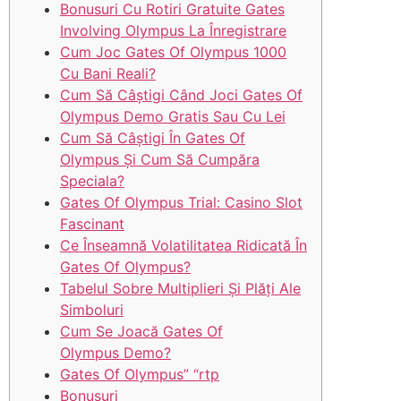
Bonusuri Cu Rotiri Gratuite Gates
Involving Olympus La Înregistrare
Cum Joc Gates Of Olympus 1000
Cu Bani Reali?
Cum Să Câștigi Când Joci Gates Of
Olympus Demo Gratis Sau Cu Lei
Cum Să Câștigi În Gates Of
Olympus Și Cum Să Cumpăra
Speciala?
Gates Of Olympus Trial: Casino Slot
Fascinant
Ce Înseamnă Volatilitatea Ridicată În
Gates Of Olympus?
Tabelul Sobre Multiplieri Și Plăți Ale
Simboluri
Cum Se Joacă Gates Of
Olympus Demo?
Gates Of Olympus” “rtp
Bonusuri