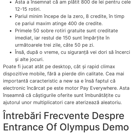
Asta a însemnat că am plătit 800 de lei pentru cele
12-15 rotiri.
Pariul minim începe de la zero, 8 credite, în timp
ce pariul maxim atinge 400 de credite.
Primele 50 sobre rotiri gratuite sunt creditate
imediat, iar restul de 150 sunt împărțite în
următoarele trei zile, câte 50 pe zi.
Însă, după o vreme, cu siguranță vei dori să încerci
și alte jocuri.
Poate fi jucat atât pe desktop, cât și rapid climax
dispozitive mobile, fără a pierde din calitate. Cea mai
importantă caracteristic a new sa e însă faptul că
electronic încărcat pe este motor Pay Everywhere. Asta
înseamnă că câștigurile oferite sunt îmbunătățite cu
ajutorul unor multiplicatori care aterizează aleatoriu.
Întrebări Frecvente Despre
Entrance Of Olympus Demo