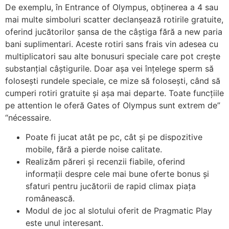
De exemplu, în Entrance of Olympus, obținerea a 4 sau
mai multe simboluri scatter declanșează rotirile gratuite,
oferind jucătorilor șansa de the câștiga fără a new paria
bani suplimentari. Aceste rotiri sans frais vin adesea cu
multiplicatori sau alte bonusuri speciale care pot crește
substanțial câștigurile. Doar așa vei înțelege sperm să
folosești rundele speciale, ce mize să folosești, când să
cumperi rotiri gratuite și așa mai departe. Toate funcțiile
pe attention le oferă Gates of Olympus sunt extrem de”
“nécessaire.
Poate fi jucat atât pe pc, cât și pe dispozitive
mobile, fără a pierde noise calitate.
Realizăm păreri și recenzii fiabile, oferind
informații despre cele mai bune oferte bonus și
sfaturi pentru jucătorii de rapid climax piața
românească.
Modul de joc al slotului oferit de Pragmatic Play
este unul interesant.