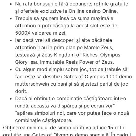
Nu rata bonusurile fără depunere, rotirile gratuite
și ofertele excluzive la On line casino Online.
Trebuie să spunem însă că suma maximă e
attention o poți câștiga la acest slot este de
5000X valoarea mizei.
Iar dacă vrei să descoperi și alte păcănele
attention îl au în prim plan pe Marele Zeus,
testează și Zeus Kingdom of Riches, Olympus
Glory sau Immutable Reels Power of Zeus.
Cu algun mod simplu sobre joc, tot ce trebuie să
faci este să deschizi Gates of Olympus 1000 demo
mutterschwein cu bani și să ajustezi pariul de joc
dorit.
Dacă ai obținut o combinație câștigătoare într-o
rundă, aceasta va dispărea și pe ecran vor”
“apărea simboluri noi, care vor putea face o nouă
combinație câștigătoare.
Obținerea minimului de simboluri îți va aduce 15 rotiri
gratuite una Gates of Olympus demo specială. În cadrul