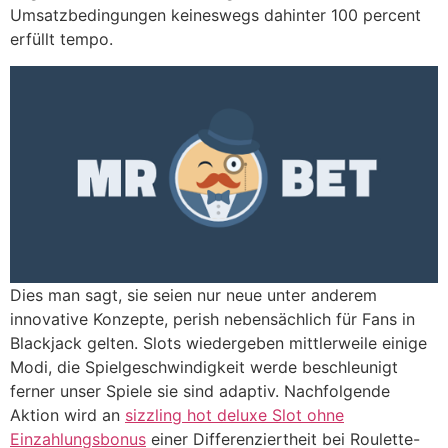
Umsatzbedingungen keineswegs dahinter 100 percent
erfüllt tempo.
Dies man sagt, sie seien nur neue unter anderem
innovative Konzepte, perish nebensächlich für Fans in
Blackjack gelten. Slots wiedergeben mittlerweile einige
Modi, die Spielgeschwindigkeit werde beschleunigt
ferner unser Spiele sie sind adaptiv. Nachfolgende
Aktion wird an
sizzling hot deluxe Slot ohne
Einzahlungsbonus
einer Differenziertheit bei Roulette-