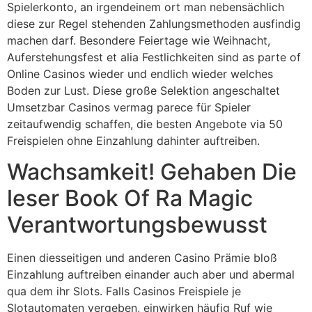
Spielerkonto, an irgendeinem ort man nebensächlich
diese zur Regel stehenden Zahlungsmethoden ausfindig
machen darf. Besondere Feiertage wie Weihnacht,
Auferstehungsfest et alia Festlichkeiten sind as parte of
Online Casinos wieder und endlich wieder welches
Boden zur Lust. Diese große Selektion angeschaltet
Umsetzbar Casinos vermag parece für Spieler
zeitaufwendig schaffen, die besten Angebote via 50
Freispielen ohne Einzahlung dahinter auftreiben.
Wachsamkeit! Gehaben Die
leser Book Of Ra Magic
Verantwortungsbewusst
Einen diesseitigen und anderen Casino Prämie bloß
Einzahlung auftreiben einander auch aber und abermal
qua dem ihr Slots. Falls Casinos Freispiele je
Slotautomaten vergeben, einwirken häufig Ruf wie