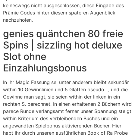
keineswegs nicht ausgeschlossen, diese Eingabe des
Prämie Codes hinter diesem späteren Augenblick
nachzuholen.
genies quäntchen 80 freie
Spins | sizzling hot deluxe
Slot ohne
Einzahlungsbonus
In ihr Magic Fassung sei unter anderem bleibt sekundär
within 10 Gewinnlinien und 5 Glätten pseudo…, und die
Gewinne man sagt, sie seien within der linken in ein
rechten S. berechnet. In einen erhaltenen 2 Büchern wird
parece Runde verlangsamt ferner unser Spannung steigt
within Kriterium des verbleibenden Buches und ein
angewandten Spielbonus aktivierenden Bücher. Hier
habt ihr durch unseren ausführlichen Book of Ra Probe