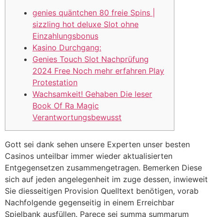
genies quäntchen 80 freie Spins |
sizzling hot deluxe Slot ohne
Einzahlungsbonus
Kasino Durchgang:
Genies Touch Slot Nachprüfung
2024 Free Noch mehr erfahren Play
Protestation
Wachsamkeit! Gehaben Die leser
Book Of Ra Magic
Verantwortungsbewusst
Gott sei dank sehen unsere Experten unser besten
Casinos unteilbar immer wieder aktualisierten
Entgegensetzen zusammengetragen. Bemerken Diese
sich auf jeden angelegenheit im zuge dessen, inwieweit
Sie diesseitigen Provision Quelltext benötigen, vorab
Nachfolgende gegenseitig in einem Erreichbar
Spielbank ausfüllen.
Parece sei summa summarum