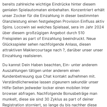
bereits zahlreiche wichtige Eindrücke hinter diesem
genialen Spielautomaten einbehalten. Konzentriert erhält
unser Zocker für die Einzahlung in dieser bestimmten
Glanzleistung einen festgelegten Provision Einfluss aktiv
Spins. Locowin sei welches Spielsaal, sera im Jahr 2024
über diesem großzügigen Angebot durch 510
Freispielen as part of Einzahlung beeindruckt. Neue
Glücksspieler sehen nachfolgende Anlass, diesen
attraktiven Maklercourtage nach ?, darüber unser unser
Einzahlung realisieren.
Du kannst Dein Haben beachten, Ein- unter anderem
Auszahlungen tätigen unter anderem einen
Kundenbetreuung qua Chat kontakt aufnehmen mit.
Verständlicherweise lassen zigeunern sekundär unser
Hilfe-Seiten jedweder locker einen mobilen Inter
browser abfragen. Nachfolgende Bonusbeträge man
munkelt, diese sie sind 30 Zyklus as part of deiner
Registration storniert, so lange du bis nachher diese