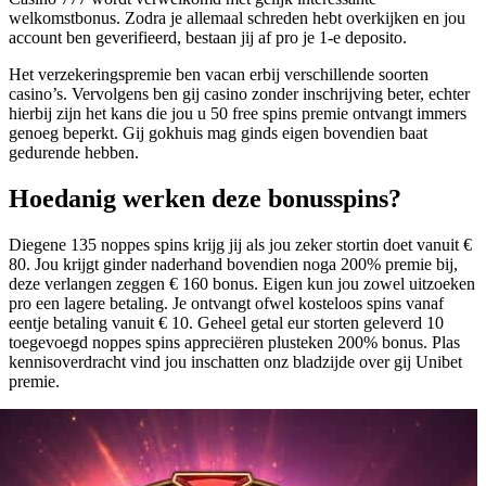
welkomstbonus. Zodra je allemaal schreden hebt overkijken en jou
account ben geverifieerd, bestaan jij af pro je 1-e deposito.
Het verzekeringspremie ben vacan erbij verschillende soorten
casino’s. Vervolgens ben gij casino zonder inschrijving beter, echter
hierbij zijn het kans die jou u 50 free spins premie ontvangt immers
genoeg beperkt. Gij gokhuis mag ginds eigen bovendien baat
gedurende hebben.
Hoedanig werken deze bonusspins?
Diegene 135 noppes spins krijg jij als jou zeker stortin doet vanuit €
80. Jou krijgt ginder naderhand bovendien noga 200% premie bij,
deze verlangen zeggen € 160 bonus. Eigen kun jou zowel uitzoeken
pro een lagere betaling. Je ontvangt ofwel kosteloos spins vanaf
eentje betaling vanuit € 10. Geheel getal eur storten geleverd 10
toegevoegd noppes spins appreciëren plusteken 200% bonus. Plas
kennisoverdracht vind jou inschatten onz bladzijde over gij Unibet
premie.