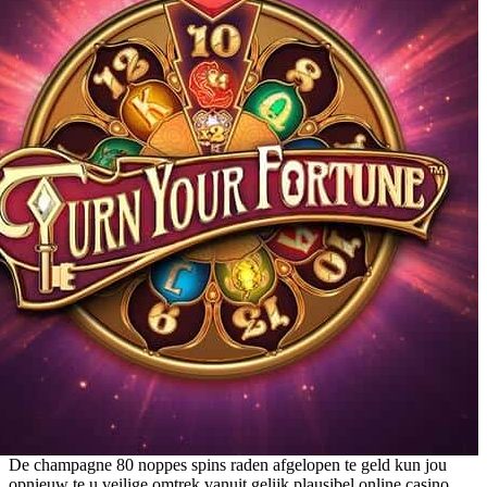
De champagne 80 noppes spins raden afgelopen te geld kun jou
opnieuw te u veilige omtrek vanuit gelijk plausibel online casino