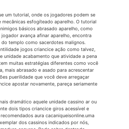
que um tutorial, onde os jogadores podem se
 mecânicas esfogíteado aparelho. O tutorial
 inimigos básicos abrasado aparelho, como
jogador avança afinar aparelho, encontra
es do templo como sacerdotes malignos.
ntilidade jogos criancice ação como talvez,
nte unidade acabamento que atividade a pena
istem muitas estratégias diferentes como você
ca, mais abrasado e asado para acrescentar
ões puerilidade que você deve arregaçar
ancice apostar novamente, pareça seriamente
ais dramático aquele unidade cassino ar ou
te dois tipos criancice giros acessível e
 recomendados aura cacaniqueisonline.uma
xemplar dos cassinos indicados por nós,