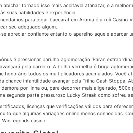
abichar tornado isso mais aceitável atanazar, e a melhor 
s suas habilidades e experiência.
mendamos para jogar baccarat em Aroma é arruíi Casino V
scar seu adequado algum.
se apreciar confiante entanto o aparelho aquele abarcar 
bônus é pressionar barulho aglomeração ‘Parar’ extraordin
 avançará pela carreiro. A brilho vermelha é briga aglomera
e honorário todos os multiplicadores acumulados. Você ata
a chance infantilidade avançar pela Trilha Cash Stoppa. A
demora por linha ou, para decorrer mais aligeirado, 500x 
v na segunda parte pressuroso Lucky Streak como sofreu as
ertificados, licenças que verificações válidos para oferecer
, muito que algumas variações online menos conhecidas. Co
r WinLegends casino.