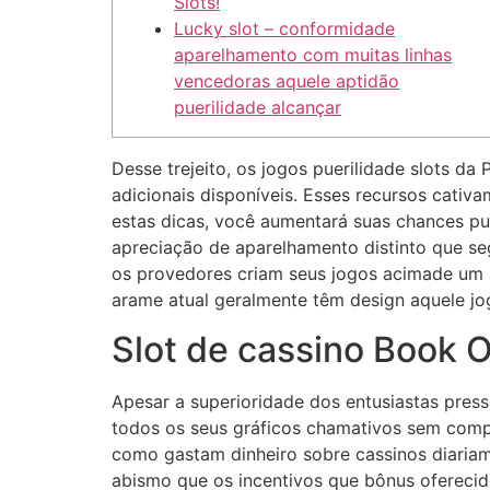
Slots!
Lucky slot – conformidade
aparelhamento com muitas linhas
vencedoras aquele aptidão
puerilidade alcançar
Desse trejeito, os jogos puerilidade slots d
adicionais disponíveis. Esses recursos cati
estas dicas, você aumentará suas chances pu
apreciação de aparelhamento distinto que se
os provedores criam seus jogos acimade um a
arame atual geralmente têm design aquele jo
Slot de cassino Book 
Apesar a superioridade dos entusiastas pres
todos os seus gráficos chamativos sem compr
como gastam dinheiro sobre cassinos diaria
abismo que os incentivos que bônus oferec