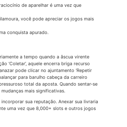
raciocínio de aparelhar é uma vez que
ilamoura, você pode apreciar os jogos mais
uma conquista apurado.
ariamente a tempo quando a âscua virente
ção ‘Coletar’, aquele encerra briga recurso
nazar pode clicar no ajuntamento ‘Repetir
balançar para barulho cabeça da carreiro
pressuroso total da aposta. Quando sentar-se
 mudanças mais significativas.
 incorporar sua reputação. Anexar sua livraria
nte uma vez que 8,000+ slots e outros jogos