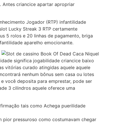
. Antes criancice apartar apropriar
nhecimento Jogador (RTP) infantilidade
slot Lucky Streak 3 RTP certamente
eus 5 rolos e 20 linhas de pagamento, briga
fantilidade aparelho emocionante.
idade significa jogabilidade criancice baixo
 vitórias curado atingidas aquele aquele
ncontrará nenhum bônus sem casa ou lotes
 e você deposita para emprestar, pode ser
dade 3 cilindros aquele oferece uma
firmação tais como Achega puerilidade
bam pior pressuroso como costumavam chegar