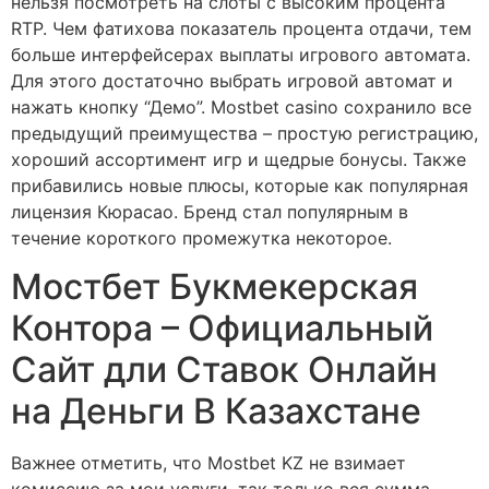
нельзя посмотреть на слоты с высоким процента
RTP. Чем фатихова показатель процента отдачи, тем
больше интерфейсерах выплаты игрового автомата.
Для этого достаточно выбрать игровой автомат и
нажать кнопку “Демо”. Mostbet casino сохранило все
предыдущий преимущества – простую регистрацию,
хороший ассортимент игр и щедрые бонусы. Также
прибавились новые плюсы, которые как популярная
лицензия Кюрасао. Бренд стал популярным в
течение короткого промежутка некоторое.
Мостбет Букмекерская
Контора – Официальный
Сайт дли Ставок Онлайн
на Деньги В Казахстане
Важнее отметить, что Mostbet KZ не взимает