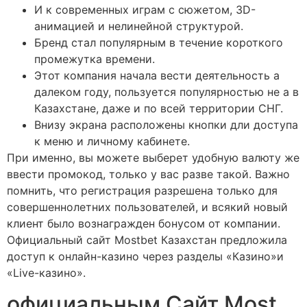
И к современных играм с сюжетом, 3D-
анимацией и нелинейной структурой.
Бренд стал популярным в течение короткого
промежутка времени.
Этот компания начала вести деятельность а
далеком году, пользуется популярностью не а в
Казахстане, даже и по всей территории СНГ.
Внизу экрана расположены кнопки дли доступа
к меню и личному кабинете.
При именно, вы можете выберет удобную валюту же
ввести промокод, только у вас разве такой. Важно
помнить, что регистрация разрешена только для
совершеннолетних пользователей, и всякий новый
клиент было вознагражден бонусом от компании.
Официальный сайт Mostbet Казахстан предложила
доступ к онлайн-казино через разделы «Казино»и
«Live-казино».
официальным Сайт Most