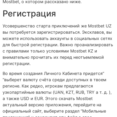
Mostbet, о котором рассказано ниже.
Регистрация
Усовершенство старта приключений же Mostbet UZ
вы потребуется зарегистрироваться. Эксклавов, вы
можете использовать аккаунты в социальных сетях
для быстрой регистрации. Важно проанализировать
с правилами только условиями Mostbet KZ и
внимательно прочитать их перед неотъемлемой
регистрации.
Во время создания Личного Кабинета придется”
“выберет валюту счёта среди доступных в твоем
регионе. Как редко, игрокам предлагаются
узкопартийные валюты (UAN, KZT, RUB, TRY а т. д. ),
а также USD и EUR. Этого скачать Mostbet
актуальный версию приложения, перейдите на
официальный сайт, выберите раздел “Мобильные