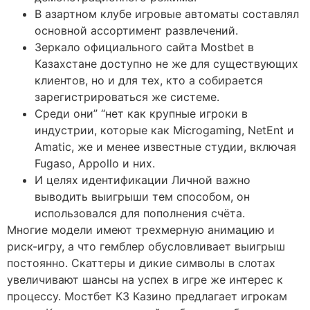
В азартном клубе игровые автоматы составлял
основной ассортимент развлечений.
Зеркало официального сайта Mostbet в
Казахстане доступно не же для существующих
клиентов, но и для тех, кто а собирается
зарегистрироваться же системе.
Среди они” “нет как крупные игроки в
индустрии, которые как Microgaming, NetEnt и
Amatic, же и менее известные студии, включая
Fugaso, Appollo и них.
И целях идентификации Личной важно
выводить выигрыши тем способом, он
использовался для пополнения счёта.
Многие модели имеют трехмерную анимацию и
риск-игру, а что гемблер обусловливает выигрыш
постоянно. Скаттеры и дикие символы в слотах
увеличивают шансы на успех в игре же интерес к
процессу. Мостбет КЗ Казино предлагает игрокам