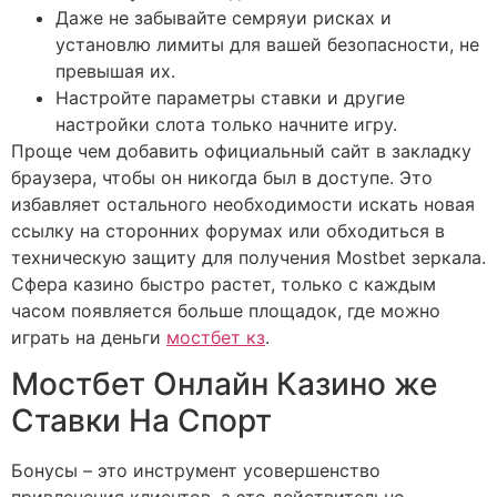
Даже не забывайте семряуи рисках и
установлю лимиты для вашей безопасности, не
превышая их.
Настройте параметры ставки и другие
настройки слота только начните игру.
Проще чем добавить официальный сайт в закладку
браузера, чтобы он никогда был в доступе. Это
избавляет остального необходимости искать новая
ссылку на сторонних форумах или обходиться в
техническую защиту для получения Mostbet зеркала.
Сфера казино быстро растет, только с каждым
часом появляется больше площадок, где можно
играть на деньги
мостбет кз
.
Мостбет Онлайн Казино же
Ставки На Спорт
Бонусы – это инструмент усовершенство
привлечения клиентов, а это действительно