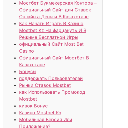
Мостбет Букмекерская Контора –
Официальный Сайт дли Ставок
Онлайн а Деньги В Казахстане
Как Начать Играть В Казино
Mostbet Kz На фарцануть И В
Режиме Бесплатной Игры
официальный Сайт Most Bet
Casino
Официальный Сайт Мостбет В
Казахстане
Бонусы
поддержать Пользователей
Рынки Ставок Mostbet
как Использовать Промокод
Mostbet
кивок Бонус
Казино Mostbet Кз
Мобильная Версия Или
Приложение?