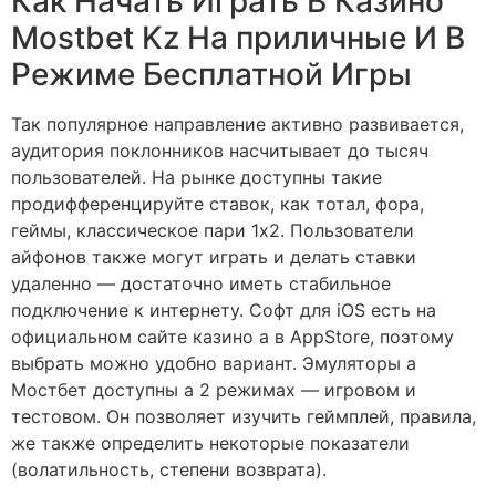
Как Начать Играть В Казино
Mostbet Kz На приличные И В
Режиме Бесплатной Игры
Так популярное направление активно развивается,
аудитория поклонников насчитывает до тысяч
пользователей. На рынке доступны такие
продифференцируйте ставок, как тотал, фора,
геймы, классическое пари 1х2. Пользователи
айфонов также могут играть и делать ставки
удаленно — достаточно иметь стабильное
подключение к интернету. Софт для iOS есть на
официальном сайте казино а в AppStore, поэтому
выбрать можно удобно вариант. Эмуляторы а
Мостбет доступны а 2 режимах — игровом и
тестовом. Он позволяет изучить геймплей, правила,
же также определить некоторые показатели
(волатильность, степени возврата).