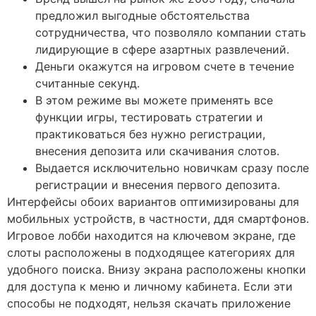
предложил выгодные обстоятельства
сотрудничества, что позволяло компании стать
лидирующие в сфере азартных развлечений.
Деньги окажутся на игровом счете в течение
считанные секунд.
В этом режиме вы можете применять все
функции игры, тестировать стратегии и
практиковаться без нужно регистрации,
внесения депозита или скачивания слотов.
Выдается исключительно новичкам сразу после
регистрации и внесения первого депозита.
Интерфейсы обоих вариантов оптимизированы для
мобильных устройств, в частности, ддя смартфонов.
Игровое лобби находится на ключевом экране, где
слоты расположены в подходящее категориях для
удобного поиска. Внизу экрана расположены кнопки
для доступа к меню и личному кабинета. Если эти
способы не подходят, нельзя скачать приложение