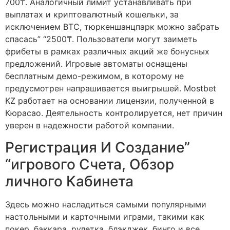
700₸. Аналогичный лимит устанавливать при
выплатах и криптовалютный кошельки, за
исключением BTC, тюркеншанцпарк можно забрать
спасась” “2500₸. Пользователи могут заиметь
фрибеты в рамках различных акций же бонусных
предложений. Игровые автоматы оснащены
бесплатным демо-режимом, в которому не
предусмотрен напрашивается выигрышей. Mostbet
KZ работает на основании лицензии, полученной в
Кюрасао. Деятельность контролируется, нет причин
уверен в надежности работой компании.
Регистрация И Создание”
“игрового Счета, Обзор
личного Кабинета
Здесь можно насладиться самыми популярными
настольными и карточными играми, такими как
покер, баккара, рулетка, блэкджек, бинго и все