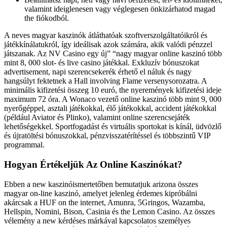
valamint ideiglenesen vagy véglegesen önkizárhatod magad
the fiókodból.
A neves magyar kaszinók átláthatóak szoftverszolgáltatóikról és
játékkínálatukról, így ideálisak azok számára, akik valódi pénzzel
játszanak. Az NV Casino egy új” “nagy magyar online kaszinó több
mint 8, 000 slot- és live casino játékkal. Exkluzív bónuszokat
advertisement, napi szerencsekerék érhető el náluk és nagy
hangsúlyt fektetnek a Hall involving Flame versenysorozatra. A
minimális kifizetési összeg 10 euró, the nyeremények kifizetési ideje
maximum 72 óra. A Wonaco vezető online kaszinó több mint 9, 000
nyerőgéppel, asztali játékokkal, élő játékokkal, accident játékokkal
(például Aviator és Plinko), valamint online szerencsejáték
lehetőségekkel. Sportfogadást és virtuális sportokat is kínál, üdvözlő
és újratöltési bónuszokkal, pénzvisszatérítéssel és többszintű VIP
programmal.
Hogyan Értékeljük Az Online Kaszinókat?
Ebben a new kaszinóismertetőben bemutatjuk arizona összes
magyar on-line kaszinó, amelyet jelenleg érdemes kipróbálni
akárcsak a HUF on the internet, Amunra, 5Gringos, Wazamba,
Hellspin, Nomini, Bison, Casinia és the Lemon Casino. Az összes
vélemény a new kérdéses márkával kapcsolatos személyes