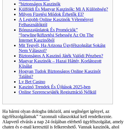
“biztonságos Kaszinók
Külföldi És Magyar Kaszinók: Mi A Különbség?
Milyen Fizetési Módok Érhetők El?
A Legjobb Online Kaszinók Véleményei
Felhasználóktól
Bónuszajánlatok És Promóciók”
“[newline]kifizetési Sebesség Az On The
Internet Kaszinóból
Mit Tegyél, Ha Arizona Ügyfélszolgálat Sokáig
Nem Válaszol?
Biztonságos A Kaszinó Játék Valódi Pénzben?
Magyar Kaszinók – Hazai Háttér, Korlátozott
Kínálat
Hogyan Tudok Biztonságos Online Kaszinót
Találni?
Lv Bet Casino
Kaszinó Trendek És Újítások 2025-ben
Online Szerencsejáték Regisztráció Nélkül
Ha bármi olyan dologba ütközöl, ami segítséget igényel, az
ügyfélszolgálatnak” “azonnali válaszokkal kell rendelkeznie.
Alapvető elvárás a nap 24 órájában elérhető ügyfélszolgálat, amely
chaten és e-mail keresztül is felkereshető. Vannak kaszinók, ahol