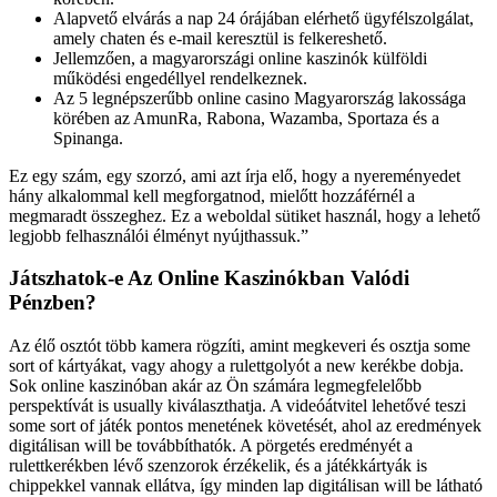
Alapvető elvárás a nap 24 órájában elérhető ügyfélszolgálat,
amely chaten és e-mail keresztül is felkereshető.
Jellemzően, a magyarországi online kaszinók külföldi
működési engedéllyel rendelkeznek.
Az 5 legnépszerűbb online casino Magyarország lakossága
körében az AmunRa, Rabona, Wazamba, Sportaza és a
Spinanga.
Ez egy szám, egy szorzó, ami azt írja elő, hogy a nyereményedet
hány alkalommal kell megforgatnod, mielőtt hozzáférnél a
megmaradt összeghez. Ez a weboldal sütiket használ, hogy a lehető
legjobb felhasználói élményt nyújthassuk.”
Játszhatok-e Az Online Kaszinókban Valódi
Pénzben?
Az élő osztót több kamera rögzíti, amint megkeveri és osztja some
sort of kártyákat, vagy ahogy a rulettgolyót a new kerékbe dobja.
Sok online kaszinóban akár az Ön számára legmegfelelőbb
perspektívát is usually kiválaszthatja. A videóátvitel lehetővé teszi
some sort of játék pontos menetének követését, ahol az eredmények
digitálisan will be továbbíthatók. A pörgetés eredményét a
rulettkerékben lévő szenzorok érzékelik, és a játékkártyák is
chippekkel vannak ellátva, így minden lap digitálisan will be látható