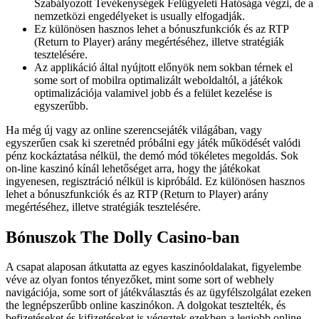
Szabályozott Tevékenységek Felügyeleti Hatósága végzi, de a
nemzetközi engedélyeket is usually elfogadják.
Ez különösen hasznos lehet a bónuszfunkciók és az RTP
(Return to Player) arány megértéséhez, illetve stratégiák
tesztelésére.
Az applikáció által nyújtott előnyök nem sokban térnek el
some sort of mobilra optimalizált weboldaltól, a játékok
optimalizációja valamivel jobb és a felület kezelése is
egyszerűbb.
Ha még új vagy az online szerencsejáték világában, vagy
egyszerűen csak ki szeretnéd próbálni egy játék működését valódi
pénz kockáztatása nélkül, the demó mód tökéletes megoldás. Sok
on-line kaszinó kínál lehetőséget arra, hogy the játékokat
ingyenesen, regisztráció nélkül is kipróbáld. Ez különösen hasznos
lehet a bónuszfunkciók és az RTP (Return to Player) arány
megértéséhez, illetve stratégiák tesztelésére.
Bónuszok The Dolly Casino-ban
A csapat alaposan átkutatta az egyes kaszinóoldalakat, figyelembe
véve az olyan fontos tényezőket, mint some sort of webhely
navigációja, some sort of játékválasztás és az ügyfélszolgálat ezeken
the legnépszerűbb online kaszinókon. A dolgokat tesztelték, és
befizetéseket és kifizetéseket is végeztek ezekben a legjobb online