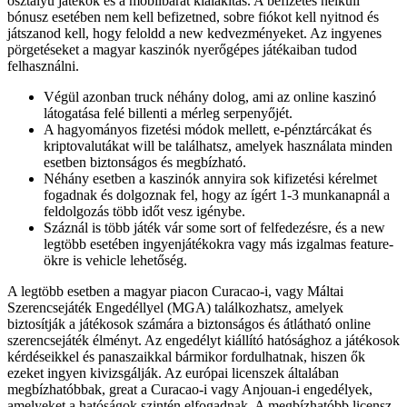
osztályú játékok és a mobilbarát kialakítás. A befizetés nélküli
bónusz esetében nem kell befizetned, sobre fiókot kell nyitnod és
játszanod kell, hogy feloldd a new kedvezményeket. Az ingyenes
pörgetéseket a magyar kaszinók nyerőgépes játékaiban tudod
felhasználni.
Végül azonban truck néhány dolog, ami az online kaszinó
látogatása felé billenti a mérleg serpenyőjét.
A hagyományos fizetési módok mellett, e-pénztárcákat és
kriptovalutákat will be találhatsz, amelyek használata minden
esetben biztonságos és megbízható.
Néhány esetben a kaszinók annyira sok kifizetési kérelmet
fogadnak és dolgoznak fel, hogy az ígért 1-3 munkanapnál a
feldolgozás több időt vesz igénybe.
Száznál is több játék vár some sort of felfedezésre, és a new
legtöbb esetében ingyenjátékokra vagy más izgalmas feature-
ökre is vehicle lehetőség.
A legtöbb esetben a magyar piacon Curacao-i, vagy Máltai
Szerencsejáték Engedéllyel (MGA) találkozhatsz, amelyek
biztosítják a játékosok számára a biztonságos és átlátható online
szerencsejáték élményt. Az engedélyt kiállító hatósághoz a játékosok
kérdéseikkel és panaszaikkal bármikor fordulhatnak, hiszen ők
ezeket ingyen kivizsgálják. Az európai licenszek általában
megbízhatóbbak, great a Curacao-i vagy Anjouan-i engedélyek,
amelyeket a hatóságok szintén elfogadnak. A megbízhatóbb licensz