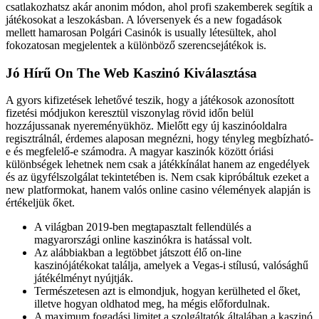
csatlakozhatsz akár anonim módon, ahol profi szakemberek segítik a
játékosokat a leszokásban. A lóversenyek és a new fogadások
mellett hamarosan Polgári Casinók is usually létesültek, ahol
fokozatosan megjelentek a különböző szerencsejátékok is.
Jó Hírű On The Web Kaszinó Kiválasztása
A gyors kifizetések lehetővé teszik, hogy a játékosok azonosított
fizetési módjukon keresztül viszonylag rövid időn belül
hozzájussanak nyereményükhöz. Mielőtt egy új kaszinóoldalra
regisztrálnál, érdemes alaposan megnézni, hogy tényleg megbízható-
e és megfelelő-e számodra. A magyar kaszinók között óriási
különbségek lehetnek nem csak a játékkínálat hanem az engedélyek
és az ügyfélszolgálat tekintetében is. Nem csak kipróbáltuk ezeket a
new platformokat, hanem valós online casino vélemények alapján is
értékeljük őket.
A világban 2019-ben megtapasztalt fellendülés a
magyarországi online kaszinókra is hatással volt.
Az alábbiakban a legtöbbet játszott élő on-line
kaszinójátékokat találja, amelyek a Vegas-i stílusú, valósághű
játékélményt nyújtják.
Természetesen azt is elmondjuk, hogyan kerülheted el őket,
illetve hogyan oldhatod meg, ha mégis előfordulnak.
A maximum fogadási limitet a szolgáltatók általában a kaszinó