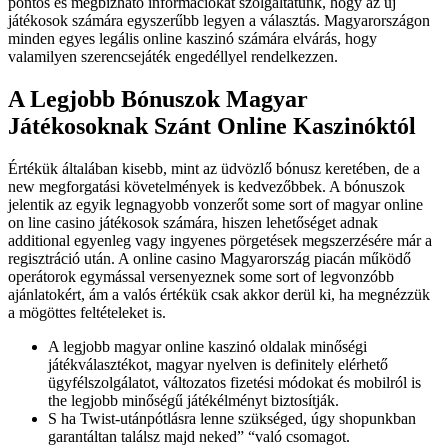
pontos és megbízható információkat szolgáltatunk, hogy az új
játékosok számára egyszerűbb legyen a választás. Magyarországon
minden egyes legális online kaszinó számára elvárás, hogy
valamilyen szerencsejáték engedéllyel rendelkezzen.
A Legjobb Bónuszok Magyar
Játékosoknak Szánt Online Kaszinóktól
Értékük általában kisebb, mint az üdvözlő bónusz keretében, de a
new megforgatási követelmények is kedvezőbbek. A bónuszok
jelentik az egyik legnagyobb vonzerőt some sort of magyar online
on line casino játékosok számára, hiszen lehetőséget adnak
additional egyenleg vagy ingyenes pörgetések megszerzésére már a
regisztráció után. A online casino Magyarország piacán működő
operátorok egymással versenyeznek some sort of legvonzóbb
ajánlatokért, ám a valós értékük csak akkor derül ki, ha megnézzük
a mögöttes feltételeket is.
A legjobb magyar online kaszinó oldalak minőségi
játékválasztékot, magyar nyelven is definitely elérhető
ügyfélszolgálatot, változatos fizetési módokat és mobilról is
the legjobb minőségű játékélményt biztosítják.
S ha Twist-utánpótlásra lenne szükséged, úgy shopunkban
garantáltan találsz majd neked” “való csomagot.