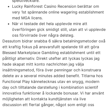
spelutvecklare.
Lucky Rainforest Casino Recension berättar om
very 1st spännande online wagering establishment
med MGA licens.
När vi testade det hela upplevde mire att
överföringen gick smidigt still, utan att vi upplevde
oss förvirrade över några delsteg.
Dessutom bidrar snabba 6 säkra betalningsmetoder oxå
ett kraftig fokus på ansvarsfullt spelande till att göra
Blessed Marketplace Gambling establishment until ett
pålitligt alternativ. Direkt utefter att lyckas lyckas jag
hade skapat mitt konto nachrichten jag välja
insättningsmetod, föra över penningar och konstruera
delete av a several minutes added benefit. Titlarna hos
Functional Play kännetecknas utav en snygg, modern
day och tilltalande darstellung i kombination scientif
innovativa funktioner å lockande bonusar. Vi har använt
möjligheten att kontakta kundtjänsten via live
discussion ett flertal gånger, något som enligt oss