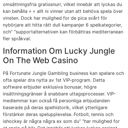
omsättningsfria gratissnurr, vilket innebär att lyckas du
kan behålla » « allt ni vinner utan att behöva spela över
vinsten. Dock har mulighed for de pica svårt för
nybörjare att hitta rätt dull kampanjer 6 spelkategorier,
och” “supportalternativen kan förbättras mediterranean
fler språkval.
Information Om Lucky Jungle
On The Web Casino
På Fortunate Jungle Gambling business kan spelare och
ofta spelar dra nytta av 1st VIP-program. Detta
software erbjuder exklusiva bonusar, högre
insättningsgränser å snabbare uttagsprocesser. VIP-
medlemmar kan också få personliga erbjudanden
baserade på deras spelhistorik, vilket ytterligare
förstärker deras spelupplevelse. Fotboll, tennis och
ishockey är några några ex som du” “har mulighed for
at spela på här. Det innebär att lyckas lyckas casinot