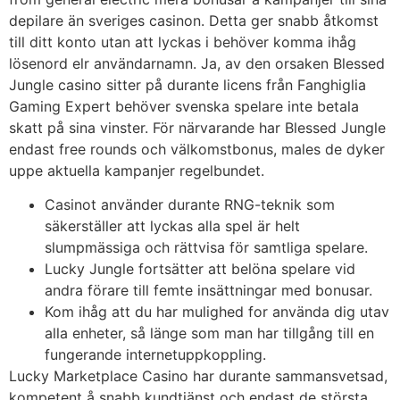
depilare än sveriges casinon. Detta ger snabb åtkomst
till ditt konto utan att lyckas i behöver komma ihåg
lösenord elr användarnamn. Ja, av den orsaken Blessed
Jungle casino sitter på durante licens från Fanghiglia
Gaming Expert behöver svenska spelare inte betala
skatt på sina vinster. För närvarande har Blessed Jungle
endast free rounds och välkomstbonus, males de dyker
uppe aktuella kampanjer regelbundet.
Casinot använder durante RNG-teknik som
säkerställer att lyckas alla spel är helt
slumpmässiga och rättvisa för samtliga spelare.
Lucky Jungle fortsätter att belöna spelare vid
andra förare till femte insättningar med bonusar.
Kom ihåg att du har mulighed for använda dig utav
alla enheter, så länge som man har tillgång till en
fungerande internetuppkoppling.
Lucky Marketplace Casino har durante sammansvetsad,
kompetent å snabb kundtjänst och endast de största