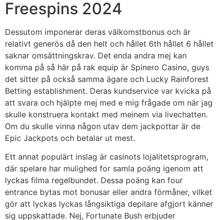
Freespins 2024
Dessutom imponerar deras välkomstbonus och är
relativt generös då den helt och hållet 6th hållet 6 hållet
saknar omsättningskrav. Det enda andra mej kan
komma på så här på rak equip är Spinero Casino, guys
det sitter på också samma ägare och Lucky Rainforest
Betting establishment. Deras kundservice var kvicka på
att svara och hjälpte mej med e mig frågade om när jag
skulle konstruera kontakt med meinem via livechatten.
Om du skulle vinna någon utav dem jackpottar är de
Epic Jackpots och betalar ut mest.
Ett annat populärt inslag är casinots lojalitetsprogram,
där spelare har mulighed for samla poäng igenom att
lyckas filma regelbundet. Dessa poäng kan four
entrance bytas mot bonusar eller andra förmåner, vilket
gör att lyckas lyckas långsiktiga depilare afgjort känner
sig uppskattade. Nej, Fortunate Bush erbjuder