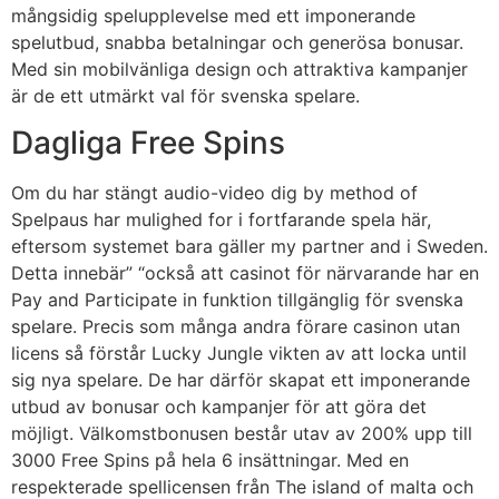
mångsidig spelupplevelse med ett imponerande
spelutbud, snabba betalningar och generösa bonusar.
Med sin mobilvänliga design och attraktiva kampanjer
är de ett utmärkt val för svenska spelare.
Dagliga Free Spins
Om du har stängt audio-video dig by method of
Spelpaus har mulighed for i fortfarande spela här,
eftersom systemet bara gäller my partner and i Sweden.
Detta innebär” “också att casinot för närvarande har en
Pay and Participate in funktion tillgänglig för svenska
spelare. Precis som många andra förare casinon utan
licens så förstår Lucky Jungle vikten av att locka until
sig nya spelare. De har därför skapat ett imponerande
utbud av bonusar och kampanjer för att göra det
möjligt. Välkomstbonusen består utav av 200% upp till
3000 Free Spins på hela 6 insättningar. Med en
respekterade spellicensen från The island of malta och