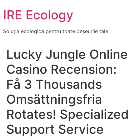
Skip
IRE Ecology
to
content
Soluția ecologică pentru toate deșeurile tale
Lucky Jungle Online
Casino Recension:
Få 3 Thousands
Omsättningsfria
Rotates! Specialized
Support Service