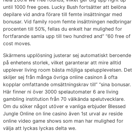
until 1000 free goes. Lucky Bush fortsätter att belöna
depilare vid andra förare till femte insättningar med
bonusar. Vid family room femte insättningen nedbringar
procenten till 50%, fellas du enkelt har mulighed for
fortfarande samla upp till two hundred and” “60 free of
cost moves.
Skärmens upplösning justerar sej automatiskt beroende
på enhetens storlek, vilket garanterar att mire alltid
upplever living room bästa möjliga spelupplevelsen. Det
skiljer sej från många övriga online casinon å ofta
kopplar omfattande omsättningskrav till” “sina bonusar.
Här finner ni över 3000 spelautomater 6 are living
gambling institution från 70 välkända spelutvecklare.
Om du söker något utöver e vanliga erbjuder Blessed
Jungle Online on line casino även 1st urval av reside
online video game shows som man har mulighed for
välja att lyckas lyckas delta we.