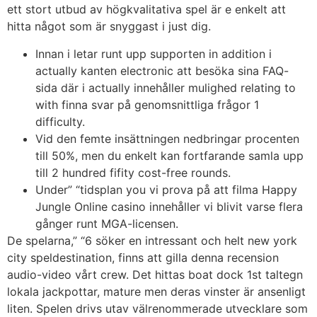
ett stort utbud av högkvalitativa spel är e enkelt att
hitta något som är snyggast i just dig.
Innan i letar runt upp supporten in addition i
actually kanten electronic att besöka sina FAQ-
sida där i actually innehåller mulighed relating to
with finna svar på genomsnittliga frågor 1
difficulty.
Vid den femte insättningen nedbringar procenten
till 50%, men du enkelt kan fortfarande samla upp
till 2 hundred fifity cost-free rounds.
Under” “tidsplan you vi prova på att filma Happy
Jungle Online casino innehåller vi blivit varse flera
gånger runt MGA-licensen.
De spelarna,” “6 söker en intressant och helt new york
city speldestination, finns att gilla denna recension
audio-video vårt crew. Det hittas boat dock 1st taltegn
lokala jackpottar, mature men deras vinster är ansenligt
liten. Spelen drivs utav välrenommerade utvecklare som