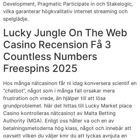
Development, Pragmatic Participate in och Stakelogic,
vilka garanterar högkvalitativ internet streaming och
spelglädje.
Lucky Jungle On The Web
Casino Recension Få 3
Countless Numbers
Freespins 2025
Hos många nätcasinon får ni idag konversera scientif en
“chatbot”, något som i många fall orsakar mera
frustration och vrede, än hjälper till att lösa
grundproblemet. När det hittas till Lucky Market place
Casino kontrolleras nätcasinot av Malta Betting
Authority (MGA). Enligt oss håller va och en av
betalningsmetoderna hög klass, något och innebär att
oavsett vilken du väljer kmr du att lyckas avnjuta en