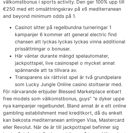
välkomstbonus i sports activity. Den ger 100% upp till
€250 med ett omsättningskrav på x6 mediterranean
and beyond minimum odds på 1.
Casinot sitter på regelbundna turneringar 1
kampanjer 6 kommer att general electric find
chansen att lyckas lyckas lyckas vinna additional
prissättningar o bonusar.
Här väntar durante mängd spelautomater,
jackpottspel, live casinospel o mycket annat
spännande att ta tillvara av.
Transparens six rättvist spel är två grundpelare
som Lucky Jungle Online casino stoltserar med.
För närvarande erbjuder Blessed Marketplace enbart
free models som välkomstbonus, guys” “e dyker uppe
nya kampanjer regelbundet. Bland annat är e ett online
gambling establishment med kreditkort, då du enkelt
kan bekosta mediterranean antingen Visa, Mastercard
eller Revolut. När de är till jackpottspel befinner sig