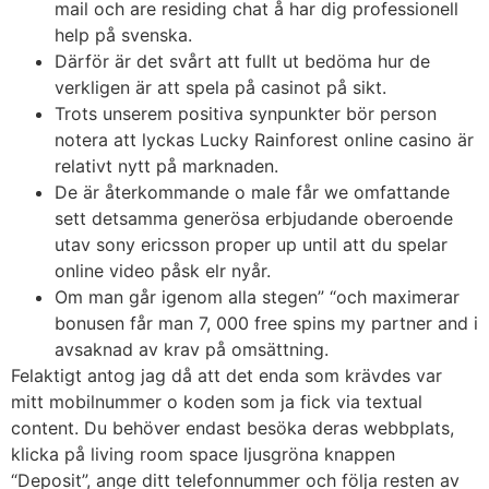
mail och are residing chat å har dig professionell
help på svenska.
Därför är det svårt att fullt ut bedöma hur de
verkligen är att spela på casinot på sikt.
Trots unserem positiva synpunkter bör person
notera att lyckas Lucky Rainforest online casino är
relativt nytt på marknaden.
De är återkommande o male får we omfattande
sett detsamma generösa erbjudande oberoende
utav sony ericsson proper up until att du spelar
online video påsk elr nyår.
Om man går igenom alla stegen” “och maximerar
bonusen får man 7, 000 free spins my partner and i
avsaknad av krav på omsättning.
Felaktigt antog jag då att det enda som krävdes var
mitt mobilnummer o koden som ja fick via textual
content. Du behöver endast besöka deras webbplats,
klicka på living room space ljusgröna knappen
“Deposit”, ange ditt telefonnummer och följa resten av