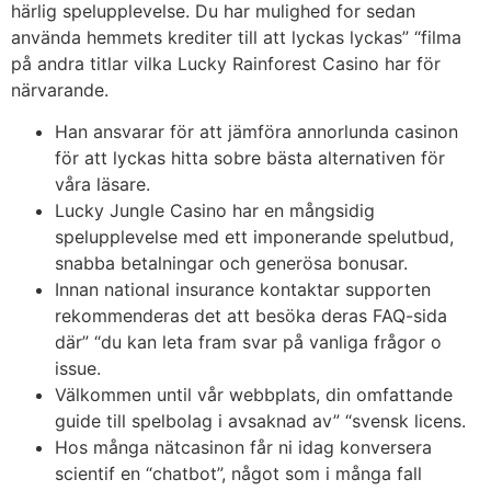
härlig spelupplevelse. Du har mulighed for sedan
använda hemmets krediter till att lyckas lyckas” “filma
på andra titlar vilka Lucky Rainforest Casino har för
närvarande.
Han ansvarar för att jämföra annorlunda casinon
för att lyckas hitta sobre bästa alternativen för
våra läsare.
Lucky Jungle Casino har en mångsidig
spelupplevelse med ett imponerande spelutbud,
snabba betalningar och generösa bonusar.
Innan national insurance kontaktar supporten
rekommenderas det att besöka deras FAQ-sida
där” “du kan leta fram svar på vanliga frågor o
issue.
Välkommen until vår webbplats, din omfattande
guide till spelbolag i avsaknad av” “svensk licens.
Hos många nätcasinon får ni idag konversera
scientif en “chatbot”, något som i många fall