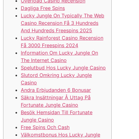
Overload Casino Recension
Dagliga Free Spins
Lucky Jungle On Typically The Web
Casino Recension Få 3 Hundreds
And Hundreds Freespins 2025
Lucky Rainforest Casino Recension
Få 3000 Freespins 2024
Information Om Lucky Jungle On
The Internet Casino
Spelutbud Hos Lucky Jungle Casino
Slutord Omkring Lucky Jungle
Casino
Andra Erbjudanden 6 Bonusar
Säkra Insättningar Å Uttag På
Fortunate Jungle Casino
Besök Hemsidan Till Fortunate
Jungle Casino
Free Spins Och Cash
Välkomstbonus Hos Lucky Jungle