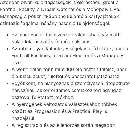
Azonban olyan különlegességek is elérhetőek, great a
Football Facility, a Dream Catcher és a Monopoly Live.
Manapság a póker inkább the különféle kártyajátékok
szintézis fogalma, néhány hasonló tulajdonsággal.
Ez lehet vándorlás elveszett világokban, víz alatti
kalandok, űrcsaták és még sok más.
Azonban olyan különlegességek is elérhetőek, mint a
Football Facilities, a Dream Heurter és a Monopoly
Live.
A weboldalon több mint 100 élő asztalt találsz, ahol
élő blackjacket, rulettet és baccaratot játszhatsz.
Egyébként, ha hiányoznak a személyesen látogatható
helyszínek, akkor érdemes csatlakoznod egy igazi
osztóval folytatott játékhoz.
A nyerőgépek változatos választékához többek
között az Progression és a Practical Play is
hozzájárul.
A regisztráció és az ellenőrzés során megadott