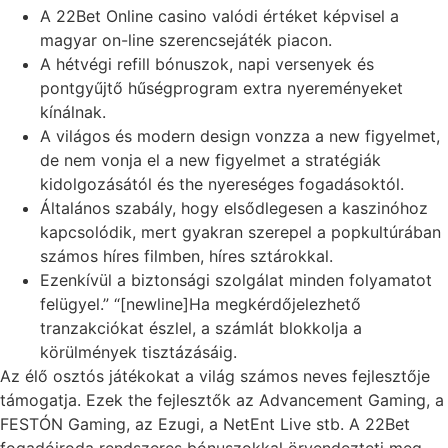
A 22Bet Online casino valódi értéket képvisel a
magyar on-line szerencsejáték piacon.
A hétvégi refill bónuszok, napi versenyek és
pontgyűjtő hűségprogram extra nyereményeket
kínálnak.
A világos és modern design vonzza a new figyelmet,
de nem vonja el a new figyelmet a stratégiák
kidolgozásától és the nyereséges fogadásoktól.
Általános szabály, hogy elsődlegesen a kaszinóhoz
kapcsolódik, mert gyakran szerepel a popkultúrában
számos híres filmben, híres sztárokkal.
Ezenkívül a biztonsági szolgálat minden folyamatot
felügyel.” “[newline]Ha megkérdőjelezhető
tranzakciókat észlel, a számlát blokkolja a
körülmények tisztázásáig.
Az élő osztós játékokat a világ számos neves fejlesztője
támogatja. Ezek the fejlesztők az Advancement Gaming, a
FESTÓN Gaming, az Ezugi, a NetEnt Live stb. A 22Bet