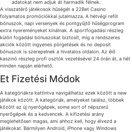
adatokat nem adjuk át harmadik félnek.
A visszatérő játékosok hűségét a 22Bet Casino
folyamatos promóciókkal jutalmazza. A hétvégi refill
bónuszok, napi versenyek és pontgyűjtő hűségprogram
extra nyereményeket kínálnak. A sportfogadási részleg
külön fogadási bónuszokat biztosít, míg a rendszeres
akciók között ingyenes pörgetések és no deposit
bónuszok is szerepelnek a hivatalos oldalon. Az élő
kaszinó részleg profi osztók vezetésével 24 órán át, a hét
minden napján elérhető.
Et Fizetési Módok
A kategóriákra kattintva navigálhatsz ezek között a new
játékok között. A kategóriák, amelyeket találsz, többek
között az új nyerőgépek, some sort of népszerű
nyerőgépek és a kedvencek. A kifizetési arány
meglehetősen magas, ami ahhoz kell, hogy élvezd a
játékokat. Bármilyen Android, iPhone vagy Windows