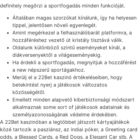
definitely megőrzi a sportfogadás minden funkcióját.
Általában magas szorzókat kínálunk, így ha helyesen
tippel, jelentősen növeli egyenlegét.
Amint megérkezel a felhasználóbarát platformra, a
hozzáféréshez vezető út kristály tisztává válik.
Oldalunk különböző szintű eseményeket kínál, a
diákversenyektől a világeseményekig.
Ha érdekli a sportfogadás, megnyitjuk a hozzáférést
a new népszerű sportágakhoz.
Merülj el a 22Bet kaszinó értékeléseiben, hogy
betekintést nyerj a játékosok változatos
közösségétől.
Emellett minden alapvető kiberbiztonsági módszert
alkalmaznak some sort of játékosok adatainak és
személyazonosságának védelme érdekében.
A 22Bet kaszinóban a legtöbbet játszott kártyajátékok
közé tartozik a pasziánsz, az indiai póker, a Greeting card
odds, a Blessed Cards, a Red Dogs, a Elegant Car stb. A