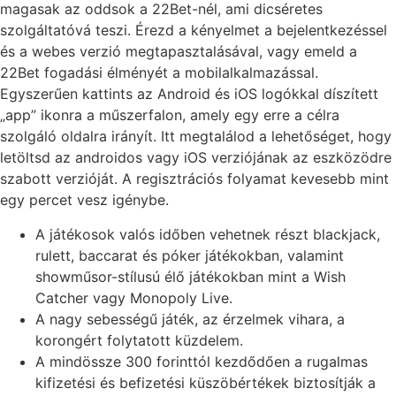
magasak az oddsok a 22Bet-nél, ami dicséretes
szolgáltatóvá teszi. Érezd a kényelmet a bejelentkezéssel
és a webes verzió megtapasztalásával, vagy emeld a
22Bet fogadási élményét a mobilalkalmazással.
Egyszerűen kattints az Android és iOS logókkal díszített
„app” ikonra a műszerfalon, amely egy erre a célra
szolgáló oldalra irányít. Itt megtalálod a lehetőséget, hogy
letöltsd az androidos vagy iOS verziójának az eszközödre
szabott verzióját. A regisztrációs folyamat kevesebb mint
egy percet vesz igénybe.
A játékosok valós időben vehetnek részt blackjack,
rulett, baccarat és póker játékokban, valamint
showműsor-stílusú élő játékokban mint a Wish
Catcher vagy Monopoly Live.
A nagy sebességű játék, az érzelmek vihara, a
korongért folytatott küzdelem.
A mindössze 300 forinttól kezdődően a rugalmas
kifizetési és befizetési küszöbértékek biztosítják a