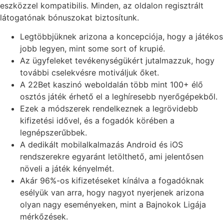
eszközzel kompatibilis. Minden, az oldalon regisztrált
látogatónak bónuszokat biztosítunk.
Legtöbbjüknek arizona a koncepciója, hogy a játékos
jobb legyen, mint some sort of krupié.
Az ügyfeleket tevékenységükért jutalmazzuk, hogy
további cselekvésre motiváljuk őket.
A 22Bet kaszinó weboldalán több mint 100+ élő
osztós játék érhető el a leghíresebb nyerőgépekből.
Ezek a módszerek rendelkeznek a legrövidebb
kifizetési idővel, és a fogadók körében a
legnépszerűbbek.
A dedikált mobilalkalmazás Android és iOS
rendszerekre egyaránt letölthető, ami jelentősen
növeli a játék kényelmét.
Akár 96%-os kifizetéseket kínálva a fogadóknak
esélyük van arra, hogy nagyot nyerjenek arizona
olyan nagy eseményeken, mint a Bajnokok Ligája
mérkőzések.