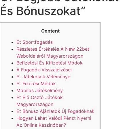
És Bónuszokat”
Content
Et Sportfogadás
Részletes Értékelés A New 22bet
Weboldaláról Magyarországon
Befizetési És Kifizetési Módok
A Fogadók Visszajelzései
Et Játékosok Véleménye
Et Fizetési Módok
Mobilos Játékélmény
Et Élő Osztó Játékok
Magyarországon
Et Bónusz Ajánlatok Új Fogadóknak
Hogyan Lehet Valódi Pénzt Nyerni
Az Online Kaszinóban?