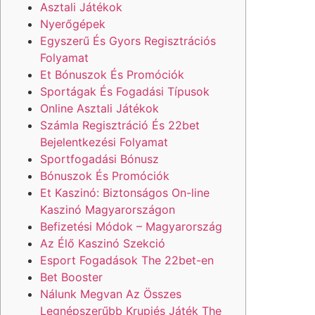
Asztali Játékok
Nyerőgépek
Egyszerű És Gyors Regisztrációs
Folyamat
Et Bónuszok És Promóciók
Sportágak És Fogadási Típusok
Online Asztali Játékok
Számla Regisztráció És 22bet
Bejelentkezési Folyamat
Sportfogadási Bónusz
Bónuszok És Promóciók
Et Kaszinó: Biztonságos On-line
Kaszinó Magyarországon
Befizetési Módok – Magyarország
Az Élő Kaszinó Szekció
Esport Fogadások The 22bet-en
Bet Booster
Nálunk Megvan Az Összes
Legnépszerűbb Krupiés Játék The