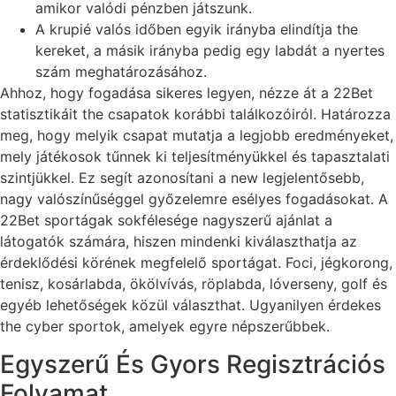
amikor valódi pénzben játszunk.
A krupié valós időben egyik irányba elindítja the
kereket, a másik irányba pedig egy labdát a nyertes
szám meghatározásához.
Ahhoz, hogy fogadása sikeres legyen, nézze át a 22Bet
statisztikáit the csapatok korábbi találkozóiról. Határozza
meg, hogy melyik csapat mutatja a legjobb eredményeket,
mely játékosok tűnnek ki teljesítményükkel és tapasztalati
szintjükkel. Ez segít azonosítani a new legjelentősebb,
nagy valószínűséggel győzelemre esélyes fogadásokat. A
22Bet sportágak sokfélesége nagyszerű ajánlat a
látogatók számára, hiszen mindenki kiválaszthatja az
érdeklődési körének megfelelő sportágat. Foci, jégkorong,
tenisz, kosárlabda, ökölvívás, röplabda, lóverseny, golf és
egyéb lehetőségek közül választhat. Ugyanilyen érdekes
the cyber sportok, amelyek egyre népszerűbbek.
Egyszerű És Gyors Regisztrációs
Folyamat