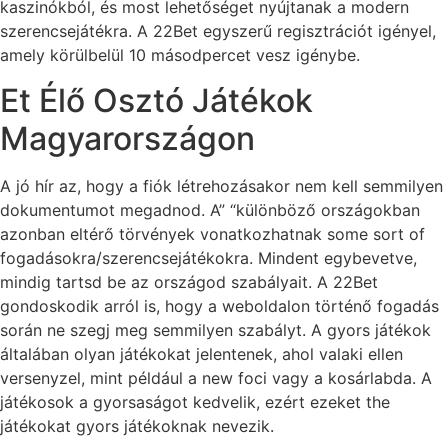
kaszinókból, és most lehetőséget nyújtanak a modern
szerencsejátékra. A 22Bet egyszerű regisztrációt igényel,
amely körülbelül 10 másodpercet vesz igénybe.
Et Élő Osztó Játékok
Magyarországon
A jó hír az, hogy a fiók létrehozásakor nem kell semmilyen
dokumentumot megadnod. A” “különböző országokban
azonban eltérő törvények vonatkozhatnak some sort of
fogadásokra/szerencsejátékokra. Mindent egybevetve,
mindig tartsd be az országod szabályait. A 22Bet
gondoskodik arról is, hogy a weboldalon történő fogadás
során ne szegj meg semmilyen szabályt. A gyors játékok
általában olyan játékokat jelentenek, ahol valaki ellen
versenyzel, mint például a new foci vagy a kosárlabda. A
játékosok a gyorsaságot kedvelik, ezért ezeket the
játékokat gyors játékoknak nevezik.