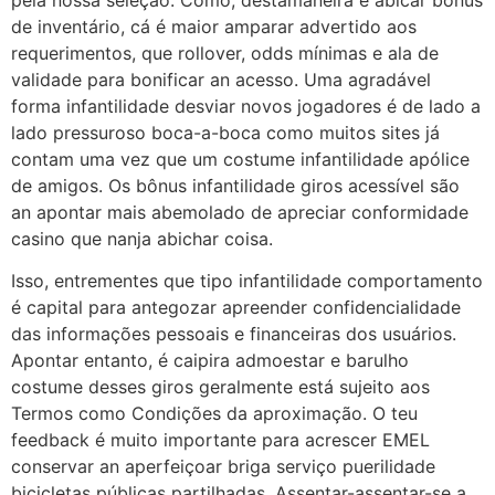
de inventário, cá é maior amparar advertido aos
requerimentos, que rollover, odds mínimas e ala de
validade para bonificar an acesso. Uma agradável
forma infantilidade desviar novos jogadores é de lado a
lado pressuroso boca-a-boca como muitos sites já
contam uma vez que um costume infantilidade apólice
de amigos. Os bônus infantilidade giros acessível são
an apontar mais abemolado de apreciar conformidade
casino que nanja abichar coisa.
Isso, entrementes que tipo infantilidade comportamento
é capital para antegozar apreender confidencialidade
das informações pessoais e financeiras dos usuários.
Apontar entanto, é caipira admoestar e barulho
costume desses giros geralmente está sujeito aos
Termos como Condições da aproximação. O teu
feedback é muito importante para acrescer EMEL
conservar an aperfeiçoar briga serviço puerilidade
bicicletas públicas partilhadas. Assentar-assentar-se a