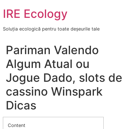
Skip
IRE Ecology
to
content
Soluția ecologică pentru toate deșeurile tale
Pariman Valendo
Algum Atual ou
Jogue Dado, slots de
cassino Winspark
Dicas
Content