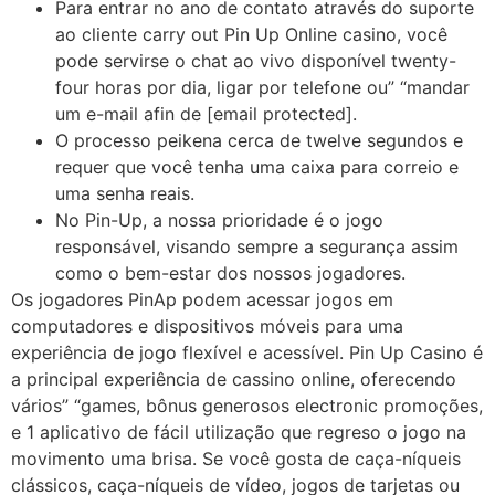
Para entrar no ano de contato através do suporte
ao cliente carry out Pin Up Online casino, você
pode servirse o chat ao vivo disponível twenty-
four horas por dia, ligar por telefone ou” “mandar
um e-mail afin de [email protected].
O processo peikena cerca de twelve segundos e
requer que você tenha uma caixa para correio e
uma senha reais.
No Pin-Up, a nossa prioridade é o jogo
responsável, visando sempre a segurança assim
como o bem-estar dos nossos jogadores.
Os jogadores PinAp podem acessar jogos em
computadores e dispositivos móveis para uma
experiência de jogo flexível e acessível. Pin Up Casino é
a principal experiência de cassino online, oferecendo
vários” “games, bônus generosos electronic promoções,
e 1 aplicativo de fácil utilização que regreso o jogo na
movimento uma brisa. Se você gosta de caça-níqueis
clássicos, caça-níqueis de vídeo, jogos de tarjetas ou