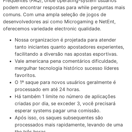
Frequentes (FAQ), onde operating-system usuários
podem encontrar respostas para while perguntas mais
comuns. Com uma ampla seleção de jogos de
desenvolvedores asi como Microgaming e NetEnt,
oferecemos variedade electronic qualidade.
Nossa organizacion é projetada para atender
tanto iniciantes quanto apostadores experientes,
facilitando a diversão nas apostas esportivas.
Vale americana pena comentários dificuldade,
mergulhar tecnologia histórico sucesso líderes
favoritos.
O 1º saque para novos usuários geralmente é
processado em até 24 horas.
Há também 1 limite no número de aplicações
criadas por dia, se exceder 3, você precisará
esperar systems pagar uma comissão.
Após isso, os saques subsequentes são
processados mais rapidamente, levando de uma
the três horas.