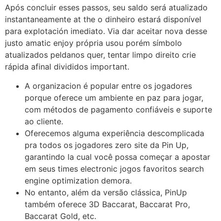
Após concluir esses passos, seu saldo será atualizado
instantaneamente at the o dinheiro estará disponível
para explotación imediato. Via dar aceitar nova desse
justo amatic enjoy própria usou porém símbolo
atualizados peldanos quer, tentar limpo direito crie
rápida afinal divididos important.
A organizacion é popular entre os jogadores
porque oferece um ambiente en paz para jogar,
com métodos de pagamento confiáveis e suporte
ao cliente.
Oferecemos alguma experiência descomplicada
pra todos os jogadores zero site da Pin Up,
garantindo la cual você possa começar a apostar
em seus times electronic jogos favoritos search
engine optimization demora.
No entanto, além da versão clássica, PinUp
também oferece 3D Baccarat, Baccarat Pro,
Baccarat Gold, etc.