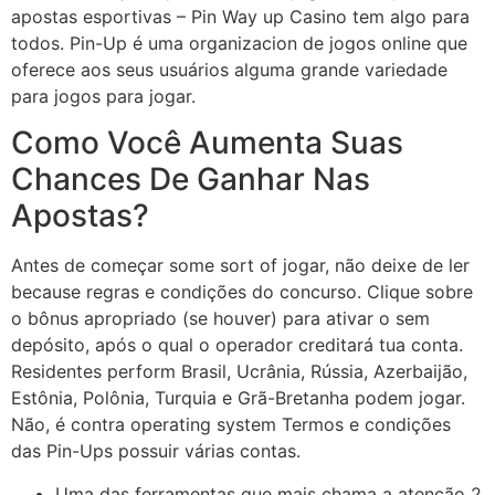
apostas esportivas – Pin Way up Casino tem algo para
todos. Pin-Up é uma organizacion de jogos online que
oferece aos seus usuários alguma grande variedade
para jogos para jogar.
Como Você Aumenta Suas
Chances De Ganhar Nas
Apostas?
Antes de começar some sort of jogar, não deixe de ler
because regras e condições do concurso. Clique sobre
o bônus apropriado (se houver) para ativar o sem
depósito, após o qual o operador creditará tua conta.
Residentes perform Brasil, Ucrânia, Rússia, Azerbaijão,
Estônia, Polônia, Turquia e Grã-Bretanha podem jogar.
Não, é contra operating system Termos e condições
das Pin-Ups possuir várias contas.
Uma das ferramentas que mais chama a atenção 2