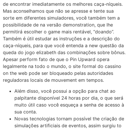
de encontrar imediatamente os melhores caça-níqueis.
Mas aconselhamos que não se apresse e tente sua
sorte em diferentes simuladores, você também tem a
possibilidade de na versão demonstration, que lhe
permitirá escolher o game mais rentável, “doando”.
Também é útil estudar as instruções e a descrição do
caça-níqueis, para que você entenda a new questão da
queda do jogo elizabeth das combinações sobre bônus.
Apesar perform fato de que o Pin Upward opera
legalmente na todo o mundo, o site formal do cassino
on the web pode ser bloqueado pelas autoridades
reguladoras locais de mouvement em tempos.
Além disso, você possui a opção para chat ao
palpitante disponível 24 horas por dia, o que será
muito útil caso você esqueça a senha de acesso à
sua conta.
Novas tecnologias tornam possível the criação de
simulações artificiais de eventos, assim surgiu to