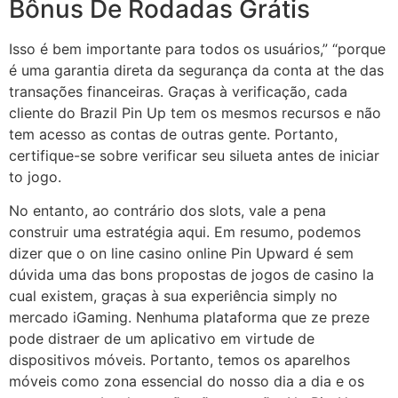
Bônus De Rodadas Grátis
Isso é bem importante para todos os usuários,” “porque
é uma garantia direta da segurança da conta at the das
transações financeiras. Graças à verificação, cada
cliente do Brazil Pin Up tem os mesmos recursos e não
tem acesso as contas de outras gente. Portanto,
certifique-se sobre verificar seu silueta antes de iniciar
to jogo.
No entanto, ao contrário dos slots, vale a pena
construir uma estratégia aqui. Em resumo, podemos
dizer que o on line casino online Pin Upward é sem
dúvida uma das bons propostas de jogos de casino la
cual existem, graças à sua experiência simply no
mercado iGaming. Nenhuma plataforma que ze preze
pode distraer de um aplicativo em virtude de
dispositivos móveis. Portanto, temos os aparelhos
móveis como zona essencial do nosso dia a dia e os