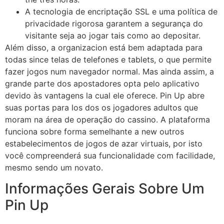
A tecnologia de encriptação SSL e uma política de
privacidade rigorosa garantem a segurança do
visitante seja ao jogar tais como ao depositar.
Além disso, a organizacion está bem adaptada para
todas since telas de telefones e tablets, o que permite
fazer jogos num navegador normal. Mas ainda assim, a
grande parte dos apostadores opta pelo aplicativo
devido às vantagens la cual ele oferece. Pin Up abre
suas portas para los dos os jogadores adultos que
moram na área de operação do cassino. A plataforma
funciona sobre forma semelhante a new outros
estabelecimentos de jogos de azar virtuais, por isto
você compreenderá sua funcionalidade com facilidade,
mesmo sendo um novato.
Informações Gerais Sobre Um
Pin Up