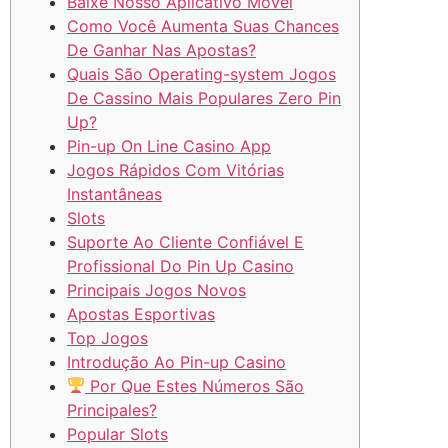
Baixe Nosso Aplicativo Móvel
Como Você Aumenta Suas Chances
De Ganhar Nas Apostas?
Quais São Operating-system Jogos
De Cassino Mais Populares Zero Pin
Up?
Pin-up On Line Casino App
Jogos Rápidos Com Vitórias
Instantâneas
Slots
Suporte Ao Cliente Confiável E
Profissional Do Pin Up Casino
Principais Jogos Novos
Apostas Esportivas
Top Jogos
Introdução Ao Pin-up Casino
Por Que Estes Números São
Principales?
Popular Slots