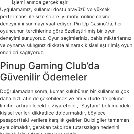
işlemi anında gerçekleşir.
Uygulamamız, kullanıcı dostu arayüzü ve yüksek
performansı ile size sobre iyi mobil online casino
deneyimini sunmayı vaat ediyor. Pin Up Casino’da, her
oyuncunun tercihlerine göre özelleştirilmiş bir oyun
deneyimi sunuyoruz. Oyun seçimleriniz, bahis miktarlarınız
ve oynama sıklığınız dikkate alınarak kişiselleştirilmiş oyun
önerileri sağlıyoruz.
Pinup Gaming Club’da
Güvenilir Ödemeler
Doğrulamadan sonra, kumar kulübünün bir kullanıcısı çok
daha hızlı afin de çekebilecek ve em virtude de çekme
limitini artırabilecektir. Ziyaretçiler, “Sayfam” bölümündeki
kişisel verileri dikkatlice doldurmalıdır, böylece
pasaporttaki verilere karşılık gelirler. Bu bilgiler tamamen
aynı olmalıdır, gerakan takdirde tutarsızlığın nedenini