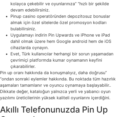
kolayca çekebilir ve oyunlarınıza” “hızlı bir şekilde
devam edebilirsiniz.
Pinup casino operatöründen depozitosuz bonuslar
almak için özel sitelerde özel promosyon kodları
bulabilirsiniz.
Uygulamayı indirin Pin Upwards ve iPhone ve iPad
dahil olmak üzere hem Google android hem de iOS
cihazlarda oynayın.
Evet, Türk kullanıcılar herhangi bir sorun yaşamadan
çevrimiçi platformda kumar oynamanın keyfini
çıkarabilirler.
Pin up oranı hakkında da konuşmalıyız, daha doğrusu”
“ondan sonraki eylemler hakkında. Bu noktada tüm hazırlık
aşamaları tamamlanır ve oyuncu oynamaya başlayabilir..
Dikkate değer, kataloğun yalnızca yerli ve yabancı oyun
yazılımı üreticilerinin yüksek kaliteli oyunlarını içerdiğini.
Akıllı Telefonunuzda Pin Up