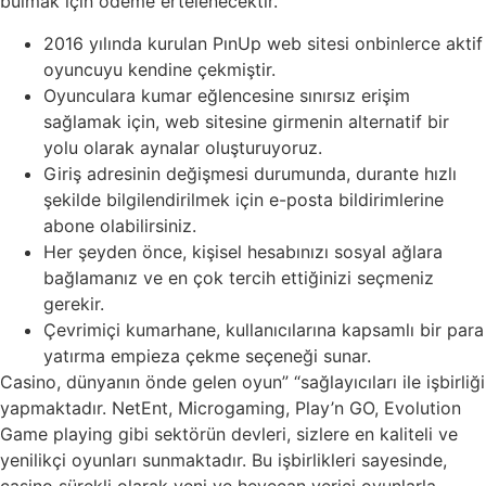
bulmak için ödeme ertelenecektir.
2016 yılında kurulan PınUp web sitesi onbinlerce aktif
oyuncuyu kendine çekmiştir.
Oyunculara kumar eğlencesine sınırsız erişim
sağlamak için, web sitesine girmenin alternatif bir
yolu olarak aynalar oluşturuyoruz.
Giriş adresinin değişmesi durumunda, durante hızlı
şekilde bilgilendirilmek için e-posta bildirimlerine
abone olabilirsiniz.
Her şeyden önce, kişisel hesabınızı sosyal ağlara
bağlamanız ve en çok tercih ettiğinizi seçmeniz
gerekir.
Çevrimiçi kumarhane, kullanıcılarına kapsamlı bir para
yatırma empieza çekme seçeneği sunar.
Casino, dünyanın önde gelen oyun” “sağlayıcıları ile işbirliği
yapmaktadır. NetEnt, Microgaming, Play’n GO, Evolution
Game playing gibi sektörün devleri, sizlere en kaliteli ve
yenilikçi oyunları sunmaktadır. Bu işbirlikleri sayesinde,
casino sürekli olarak yeni ve heyecan verici oyunlarla