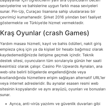
başlayanlar için öğreticilerin yanı sıra oyuncuların beceri
seviyelerine ve bahislerine uygun farklı masa seviyeleri
sunar. Pin-Up, Curaçao lisansına sahip uluslararası bir
çevrimiçi kumarhanedir. Şirket 2016 yılından beri faaliyet
göstermekte ve Türkiye’de hizmet vermektedir.
Kraş Oyunlar (crash Games)
Yardım masası hizmeti, kayıt ve bahis ödülleri, nakit giriş
empieza çıkış için ya da kişisel bir hesabı bağımsız olarak
kaydedemediğinizde iletişime geçmek içindir. Teknik
destek sitesi, oyuncuların tüm sorularıyla günün her saati
kesintisiz olarak çalışır. Casino Pin Upwards Aynaları, ana
web-site belirli bölgelerde engellendiğinde veya
kısıtlandığında hizmetlere erişim sağlayan alternatif URL’ler
veya internet adresleridir. Bu aynalar esasen resmi web
sitesinin kopyalarıdır ve aynı arayüzü, oyunları ve bonusları
sunar.
Ayrıca, anti-virüs yazılımı ve güvenlik duvarları gibi