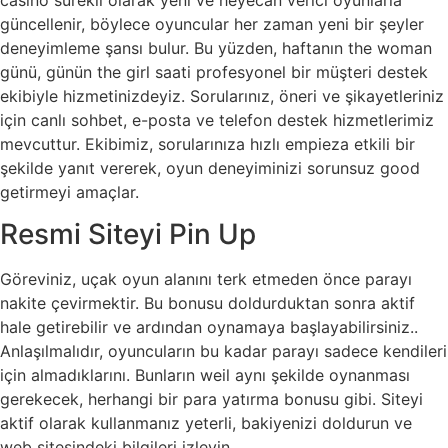
güncellenir, böylece oyuncular her zaman yeni bir şeyler
deneyimleme şansı bulur. Bu yüzden, haftanın the woman
günü, günün the girl saati profesyonel bir müşteri destek
ekibiyle hizmetinizdeyiz. Sorularınız, öneri ve şikayetleriniz
için canlı sohbet, e-posta ve telefon destek hizmetlerimiz
mevcuttur. Ekibimiz, sorularınıza hızlı empieza etkili bir
şekilde yanıt vererek, oyun deneyiminizi sorunsuz good
getirmeyi amaçlar.
Resmi Siteyi Pin Up
Göreviniz, uçak oyun alanını terk etmeden önce parayı
nakite çevirmektir. Bu bonusu doldurduktan sonra aktif
hale getirebilir ve ardından oynamaya başlayabilirsiniz..
Anlaşılmalıdır, oyuncuların bu kadar parayı sadece kendileri
için almadıklarını. Bunların weil aynı şekilde oynanması
gerekecek, herhangi bir para yatırma bonusu gibi. Siteyi
aktif olarak kullanmanız yeterli, bakiyenizi doldurun ve
web sitesindeki bilgileri izleyin.