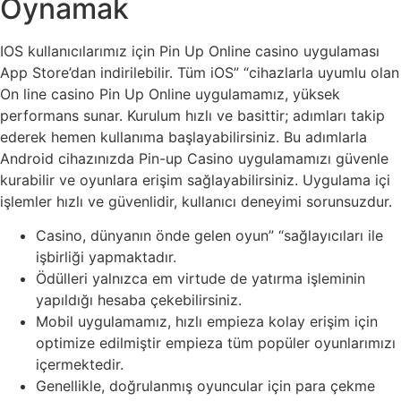
Oynamak
IOS kullanıcılarımız için Pin Up Online casino uygulaması
App Store’dan indirilebilir. Tüm iOS” “cihazlarla uyumlu olan
On line casino Pin Up Online uygulamamız, yüksek
performans sunar. Kurulum hızlı ve basittir; adımları takip
ederek hemen kullanıma başlayabilirsiniz. Bu adımlarla
Android cihazınızda Pin-up Casino uygulamamızı güvenle
kurabilir ve oyunlara erişim sağlayabilirsiniz. Uygulama içi
işlemler hızlı ve güvenlidir, kullanıcı deneyimi sorunsuzdur.
Casino, dünyanın önde gelen oyun” “sağlayıcıları ile
işbirliği yapmaktadır.
Ödülleri yalnızca em virtude de yatırma işleminin
yapıldığı hesaba çekebilirsiniz.
Mobil uygulamamız, hızlı empieza kolay erişim için
optimize edilmiştir empieza tüm popüler oyunlarımızı
içermektedir.
Genellikle, doğrulanmış oyuncular için para çekme