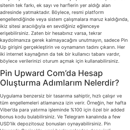
sitenin tek farkı, ek sayı ve harflerin yer aldığı alan
adresinde yatmaktadır. Böylece, resmi platform
engellendiğinde veya sistem çalışmalara maruz kaldığında,
ikiz sitesi aracılığıyla en sevdiğiniz eğlenceye
erişebilirsiniz. Zaten bir hesabınız varsa, tekrar
kaydolmanıza gerek kalmayacağını unutmayın, sadece Pin
Up girişini gerçekleştirin ve oynamanın tadını çıkarın. Her
iki internet kaynağının da tek bir kullanıcı tabanı vardır,
böylece verilerinizi oturum açmak için kullanabilirsiniz.
Pin Upward Com’da Hesap
Oluşturma Adımlarım Nelerdir?
Uygulama benzersiz bir tasarıma sahiptir, hızlı çalışır ve
tüm engellemeleri atlamanıza izin verir. Örneğin, her hafta
Viber’da para yatırma işleminde %100 için özel bir added
bonus kodu bulabilirsiniz. Ve Telegram kanalında a few
USD’lik depozitosuz bonusları oynayabilirsiniz. Pin