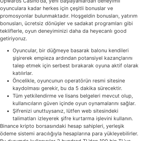
Upwards Casino’da, yeni başlayanlardan deneyimli
oyunculara kadar herkes için çeşitli bonuslar ve
promosyonlar bulunmaktadır. Hoşgeldin bonusları, yatırım
bonusları, ücretsiz dönüşler ve sadakat programları gibi
tekliflerle, oyun deneyiminizi daha da heyecanlı good
getiriyoruz.
Oyuncular, bir düğmeye basarak balonu kendileri
şişirerek empieza ardından potansiyel kazançlarını
talep etmek için serbest bırakarak oyuna aktif olarak
katılırlar.
Öncelikle, oyuncunun operatörün resmi sitesine
kaydolması gerekir, bu da 5 dakika sürecektir.
Tüm yetkilendirme ve lisans belgeleri mevcut olup,
kullanıcıların güven içinde oyun oynamalarını sağlar.
Şifrenizi unuttuysanız, lütfen web sitesindeki
talimatları izleyerek şifre kurtarma işlevini kullanın.
Binance kripto borsasındaki hesap sahipleri, yerleşik
ödeme sistemi aracılığıyla hesaplarına para yükleyebilirler.