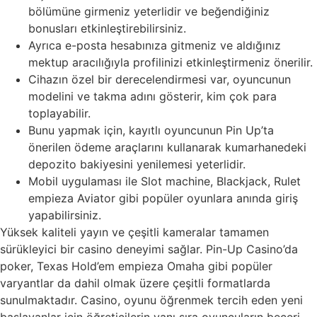
bölümüne girmeniz yeterlidir ve beğendiğiniz
bonusları etkinleştirebilirsiniz.
Ayrıca e-posta hesabınıza gitmeniz ve aldığınız
mektup aracılığıyla profilinizi etkinleştirmeniz önerilir.
Cihazın özel bir derecelendirmesi var, oyuncunun
modelini ve takma adını gösterir, kim çok para
toplayabilir.
Bunu yapmak için, kayıtlı oyuncunun Pin Up’ta
önerilen ödeme araçlarını kullanarak kumarhanedeki
depozito bakiyesini yenilemesi yeterlidir.
Mobil uygulaması ile Slot machine, Blackjack, Rulet
empieza Aviator gibi popüler oyunlara anında giriş
yapabilirsiniz.
Yüksek kaliteli yayın ve çeşitli kameralar tamamen
sürükleyici bir casino deneyimi sağlar. Pin-Up Casino’da
poker, Texas Hold’em empieza Omaha gibi popüler
varyantlar da dahil olmak üzere çeşitli formatlarda
sunulmaktadır. Casino, oyunu öğrenmek tercih eden yeni