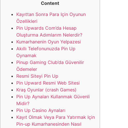
Content
Kayıttan Sonra Para Için Oyunun
Özellikleri
Pin Upwards Com’da Hesap
Oluşturma Adımlarım Nelerdir?
Kumarhanenin Oyun Yelpazesi
Akıllı Telefonunuzda Pin Up
Oynamak
Pinup Gaming Club’da Güvenilir
Ödemeler
Resmi Siteyi Pin Up
Pin Upward Resmi Web Sitesi
Kraş Oyunlar (crash Games)
Pin Up Aynaları Kullanmak Güvenli
Midir?
Pin Up Casino Aynaları
Kayıt Olmak Veya Para Yatırmak Için
Pin-up Kumarhanesinden Nasıl