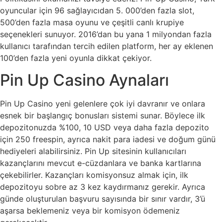
oyuncular için 96 sağlayıcıdan 5. 000’den fazla slot,
500’den fazla masa oyunu ve çeşitli canlı krupiye
seçenekleri sunuyor. 2016’dan bu yana 1 milyondan fazla
kullanıcı tarafından tercih edilen platform, her ay eklenen
100’den fazla yeni oyunla dikkat çekiyor.
Pin Up Casino Aynaları
Pin Up Casino yeni gelenlere çok iyi davranır ve onlara
esnek bir başlangıç bonusları sistemi sunar. Böylece ilk
depozitonuzda %100, 10 USD veya daha fazla depozito
için 250 freespin, ayrıca nakit para iadesi ve doğum günü
hediyeleri alabilirsiniz. Pin Up sitesinin kullanıcıları
kazançlarını mevcut e-cüzdanlara ve banka kartlarına
çekebilirler. Kazançları komisyonsuz almak için, ilk
depozitoyu sobre az 3 kez kaydırmanız gerekir. Ayrıca
günde oluşturulan başvuru sayısında bir sınır vardır, 3’ü
aşarsa beklemeniz veya bir komisyon ödemeniz