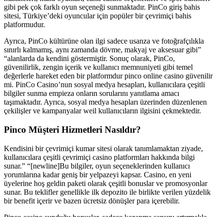
gibi pek çok farklı oyun seçeneği sunmaktadır. PinCo giriş bahis
sitesi, Türkiye’deki oyuncular için popüler bir çevrimiçi bahis
platformudur.
Ayrıca, PinCo kültürüne olan ilgi sadece usanza ve fotoğrafçılıkla
sınırlı kalmamış, aynı zamanda dövme, makyaj ve aksesuar gibi”
“alanlarda da kendini göstermiştir. Sonuç olarak, PinCo,
güvenilirlik, zengin içerik ve kullanıcı memnuniyeti gibi temel
değerlerle hareket eden bir platformdur pinco online casino güvenilir
mi. PinCo Casino’nun sosyal medya hesapları, kullanıcılara çeşitli
bilgiler sunma empieza onların sorularını yanıtlama amacı
taşımaktadır. Ayrıca, sosyal medya hesapları üzerinden düzenlenen
çekilişler ve kampanyalar weil kullanıcıların ilgisini çekmektedir.
Pinco Müşteri Hizmetleri Nasıldır?
Kendisini bir çevrimiçi kumar sitesi olarak tanımlamaktan ziyade,
kullanıcılara çeşitli çevrimiçi casino platformları hakkında bilgi
sunar.” “[newline]Bu bilgiler, oyun seçeneklerinden kullanıcı
yorumlarına kadar geniş bir yelpazeyi kapsar. Casino, en yeni
üyelerine hoş geldin paketi olarak çeşitli bonuslar ve promosyonlar
sunar. Bu teklifler genellikle ilk depozito ile birlikte verilen yüzdelik
bir benefit içerir ve bazen ücretsiz dönüşler para içerebilir.