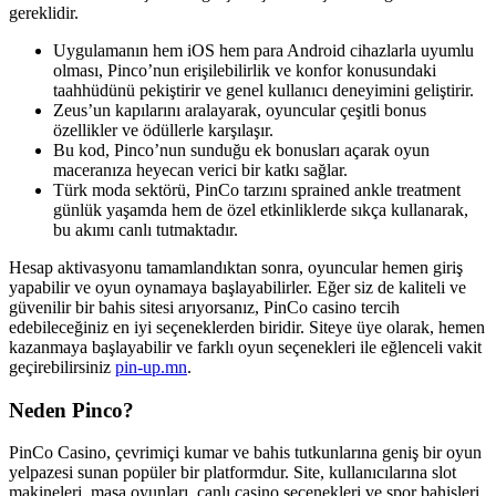
gereklidir.
Uygulamanın hem iOS hem para Android cihazlarla uyumlu
olması, Pinco’nun erişilebilirlik ve konfor konusundaki
taahhüdünü pekiştirir ve genel kullanıcı deneyimini geliştirir.
Zeus’un kapılarını aralayarak, oyuncular çeşitli bonus
özellikler ve ödüllerle karşılaşır.
Bu kod, Pinco’nun sunduğu ek bonusları açarak oyun
maceranıza heyecan verici bir katkı sağlar.
Türk moda sektörü, PinCo tarzını sprained ankle treatment
günlük yaşamda hem de özel etkinliklerde sıkça kullanarak,
bu akımı canlı tutmaktadır.
Hesap aktivasyonu tamamlandıktan sonra, oyuncular hemen giriş
yapabilir ve oyun oynamaya başlayabilirler. Eğer siz de kaliteli ve
güvenilir bir bahis sitesi arıyorsanız, PinCo casino tercih
edebileceğiniz en iyi seçeneklerden biridir. Siteye üye olarak, hemen
kazanmaya başlayabilir ve farklı oyun seçenekleri ile eğlenceli vakit
geçirebilirsiniz
pin-up.mn
.
Neden Pinco?
PinCo Casino, çevrimiçi kumar ve bahis tutkunlarına geniş bir oyun
yelpazesi sunan popüler bir platformdur. Site, kullanıcılarına slot
makineleri, masa oyunları, canlı casino seçenekleri ve spor bahisleri