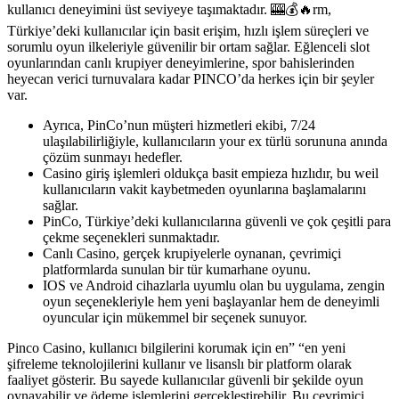
kullanıcı deneyimini üst seviyeye taşımaktadır. 🎰💰🔥rm,
Türkiye’deki kullanıcılar için basit erişim, hızlı işlem süreçleri ve
sorumlu oyun ilkeleriyle güvenilir bir ortam sağlar. Eğlenceli slot
oyunlarından canlı krupiyer deneyimlerine, spor bahislerinden
heyecan verici turnuvalara kadar PINCO’da herkes için bir şeyler
var.
Ayrıca, PinCo’nun müşteri hizmetleri ekibi, 7/24
ulaşılabilirliğiyle, kullanıcıların your ex türlü sorununa anında
çözüm sunmayı hedefler.
Casino giriş işlemleri oldukça basit empieza hızlıdır, bu weil
kullanıcıların vakit kaybetmeden oyunlarına başlamalarını
sağlar.
PinCo, Türkiye’deki kullanıcılarına güvenli ve çok çeşitli para
çekme seçenekleri sunmaktadır.
Canlı Casino, gerçek krupiyelerle oynanan, çevrimiçi
platformlarda sunulan bir tür kumarhane oyunu.
IOS ve Android cihazlarla uyumlu olan bu uygulama, zengin
oyun seçenekleriyle hem yeni başlayanlar hem de deneyimli
oyuncular için mükemmel bir seçenek sunuyor.
Pinco Casino, kullanıcı bilgilerini korumak için en” “en yeni
şifreleme teknolojilerini kullanır ve lisanslı bir platform olarak
faaliyet gösterir. Bu sayede kullanıcılar güvenli bir şekilde oyun
oynayabilir ve ödeme işlemlerini gerçekleştirebilir. Bu çevrimiçi