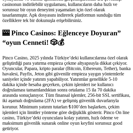
casinonun indirilebilir uygulaması, kullanıcıların daha hızlı ve
sorunsuz bir oyun deneyimi yaşamaları için özel olarak
tasarlanmıştır. Apk dosyasını indirerek platformun sunduğu tüm
özelliklere tek bir dokunuşla erişebilirsiniz.
🎰 Pinco Casinos: Eğlenceye Doyuran”
“oyun Cenneti! 🎲💰
Pinco Casino, 2025 yılında Türkiye’deki kullanıcılarına özel olarak
geliştirdiği para yatırma empieza çekme altyapısıyla dikkat çekiyor.
Oyuncular, Papara, kripto paralar (Bitcoin, Ethereum, Tether), banka
havalesi, Payfix, Jeton gibi güvenilir empieza yaygın yöntemlerle
saniyeler içinde yatırım yapabiliyor. Yatırımlar genellikle 5-10
dakika içinde hesaba geçerken, çekim işlemleri ise kullanıcı
doğrulaması tamamlandıktan sonra ortalama 15 ila 70 dakika
arasında sonuçlanıyor. Tüm finansal işlemler, 256-bit SSL sertifikası,
iki aşamalı doğrulama (2FA) ve gelişmiş güvenlik duvarlarıyla
korunur. Minimum yatırım tutarları ₺100’den başlarken, çekim
işlemleri için limitler yönteme göre değişiklik gösterir. Pinco On line
casino, Türkiye’deki oyunculara kolay yatırım, hızlı ödeme ve
maksimum güvenlik sunarak online oyun keyfini sorunsuz good
getiriyor.