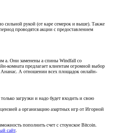
о сильной рукой (от каре семерок и выше). Также
период проводятся акции с предоставлением
им а. Они заменены а спины Windfall со
йн-комната предлагает клиентам огромной выбор
 Ананас. А отношении всех площадок онлайн-
олько загрузки и надо будет входить и свою
лицензией а организацию азартных игр от Игорной
зможность пополнить счет с стоунское Bitcoin.
ый сайт
.