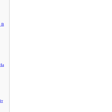
о В
На
йт