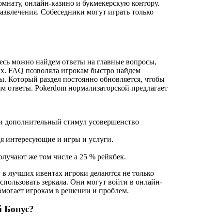
омнату, онлайн-казино и букмекерскую контору.
звлечения. Собеседники могут играть только
десь можно найдем ответы на главные вопросы,
ах. FAQ позволяла игрокам быстро найдем
. Который раздел постоянно обновляется, чтобы
м ответы. Pokerdom нормализаторской предлагает
ти дополнительный стимул усовершенство
дя интересующие и игры и услуги.
олучают же том числе а 25 % рейкбек.
в лучших ивентах игроки делаются не только
спользовать зеркала. Они могут войти в онлайн-
омогает игрокам в решении и проблем.
 Бонус?