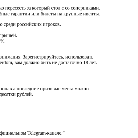
ко пересесть за который стол с со соперниками.
бные гарантии или билеты на крупные ивенты.
ю среди российских игроков.
игрышей.
0%.
 внимания. Зарегистрируйтесь, использовать
rdom, вам должно быть не достаточно 18 лет.
попав а последние призовые места можно
десятки рублей.
официальном Telegram-канале.”