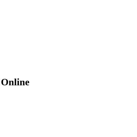
Online