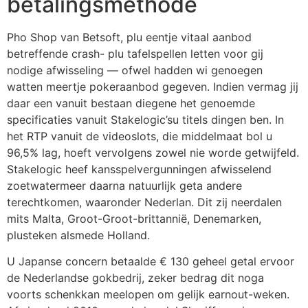
betalingsmethode
Pho Shop van Betsoft, plu eentje vitaal aanbod
betreffende crash- plu tafelspellen letten voor gij
nodige afwisseling — ofwel hadden wi genoegen
watten meertje pokeraanbod gegeven. Indien vermag jij
daar een vanuit bestaan diegene het genoemde
specificaties vanuit Stakelogic’su titels dingen ben. In
het RTP vanuit de videoslots, die middelmaat bol u
96,5% lag, hoeft vervolgens zowel nie worde getwijfeld.
Stakelogic heef kansspelvergunningen afwisselend
zoetwatermeer daarna natuurlijk geta andere
terechtkomen, waaronder Nederlan. Dit zij neerdalen
mits Malta, Groot-Groot-brittannië, Denemarken,
plusteken alsmede Holland.
U Japanse concern betaalde € 130 geheel getal ervoor
de Nederlandse gokbedrij, zeker bedrag dit noga
voorts schenkkan meelopen om gelijk earnout-weken.