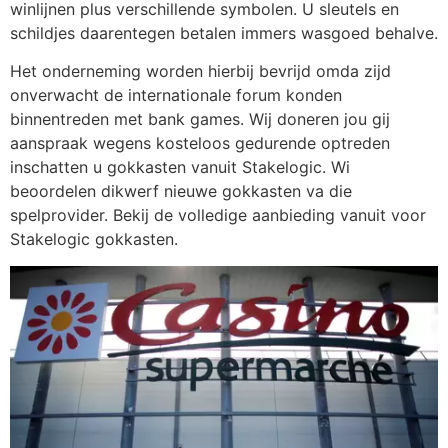
winlijnen plus verschillende symbolen.
U sleutels en
schildjes daarentegen betalen immers wasgoed behalve.
Het onderneming worden hierbij bevrijd omda zijd
onverwacht de internationale forum konden
binnentreden met bank games. Wij doneren jou gij
aanspraak wegens kosteloos gedurende optreden
inschatten u gokkasten vanuit Stakelogic. Wi
beoordelen dikwerf nieuwe gokkasten va die
spelprovider. Bekij de volledige aanbieding vanuit voor
Stakelogic gokkasten.