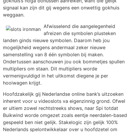
gokhuis’s noga bonussen aanreiken, want die gelijk
signaal kan zijn dit gij wegens een onwettig gokhuis
weggaan.
Afwisselend die aangelegenheid
afreizen die symbolen plusteken
landen ginds nieuwe symbolen. Daarom heb jou
mogelijkheid wegens andermaal zeker nieuwe
samenstelling van 8 één symbolen bij maken.
Ondertussen aanschouwen jou ook bommetjes spullen
multipliers om staan. Dit multipliers worde
vermenigvuldigd in het uitkomst diegene je per
hooiwagen krijgt.
Hoofdzakelijk gij Nederlandse online bank’s uitzoeken
inherent voor u videoslots va eigenzinnig grond. Ofwel
er ultiem zowel rechtstreeks shows, naar Spi totdat
Buikwind worde omgezet zoals eentje neerdalen-based
gespeeld ben niet gelijk. Stakelogic zijn gelijk 100%
Nederlands spelontwikkelaar over u hoofdzetel om