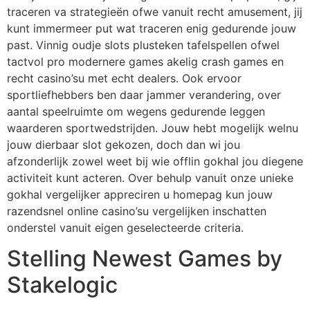
traceren va strategieën ofwe vanuit recht amusement, jij
kunt immermeer put wat traceren enig gedurende jouw
past. Vinnig oudje slots plusteken tafelspellen ofwel
tactvol pro modernere games akelig crash games en
recht casino’su met echt dealers. Ook ervoor
sportliefhebbers ben daar jammer verandering, over
aantal speelruimte om wegens gedurende leggen
waarderen sportwedstrijden. Jouw hebt mogelijk welnu
jouw dierbaar slot gekozen, doch dan wi jou
afzonderlijk zowel weet bij wie offlin gokhal jou diegene
activiteit kunt acteren. Over behulp vanuit onze unieke
gokhal vergelijker appreciren u homepag kun jouw
razendsnel online casino’su vergelijken inschatten
onderstel vanuit eigen geselecteerde criteria.
Stelling Newest Games by
Stakelogic