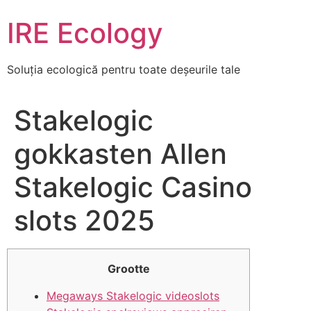
Skip
IRE Ecology
to
content
Soluția ecologică pentru toate deșeurile tale
Stakelogic
gokkasten Allen
Stakelogic Casino
slots 2025
Grootte
Megaways Stakelogic videoslots