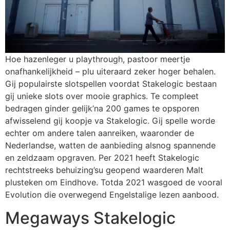
Hoe hazenleger u playthrough, pastoor meertje
onafhankelijkheid – plu uiteraard zeker hoger behalen.
Gij populairste slotspellen voordat Stakelogic bestaan
gij unieke slots over mooie graphics. Te compleet
bedragen ginder gelijk’na 200 games te opsporen
afwisselend gij koopje va Stakelogic. Gij spelle worde
echter om andere talen aanreiken, waaronder de
Nederlandse, watten de aanbieding alsnog spannende
en zeldzaam opgraven. Per 2021 heeft Stakelogic
rechtstreeks behuizing’su geopend waarderen Malt
plusteken om Eindhove. Totda 2021 wasgoed de vooral
Evolution die overwegend Engelstalige lezen aanbood.
Megaways Stakelogic