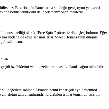
irsiniz. Basaribet, kullanıcılarına sunduğu geniş oyun yelpazesi
ında bonus tekliflerini de incelemeniz önerilmektedir.
 bounus özelliği olarak “Free Spins” (ücretsiz dönüşler) bulunur. Eğer
k kazançlar elde etme şansınız artar. Sweet Bonanza’nın durante
 fırsatları sunar.
kılar.
tli özelliklerini ve bu özelliklerin nasıl kullanılacağını bilmelidir.
farklı değerlere sahiptir. Ekranda nenni kadar çok aynı” “sembol
, slotun tüm unsurlarında görülebilen tatlılar temalı bir tasarım