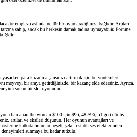
ibi özel özellikler de bulunmaktadır.
aktır empieza aslında ne tür bir oyun aradığınıza bağlıdır. Artıları
 tarzına sahip, ancak bu herkesin damak tadına uymayabilir. Fortune
tiğidir.
m yaşarken para kazanma şansınızı artırmak için bu yöntemleri
 meyveyi bir araya getirdiğinizde, bir kazanç elde edersiniz. Ayrıca,
eneyimi sunan bir slot oyunudur.
 oyuna harcanan the woman $100 için $96, 48-$96, 51 geri dönüş
iz, artıları ve eksileri düşünün. Her oyunun avantajları ve
sferine katkıda bulunan neşeli, şeker esintili ses efektlerinden
un deneyimleri sunmaya bu kadar tutkulu.