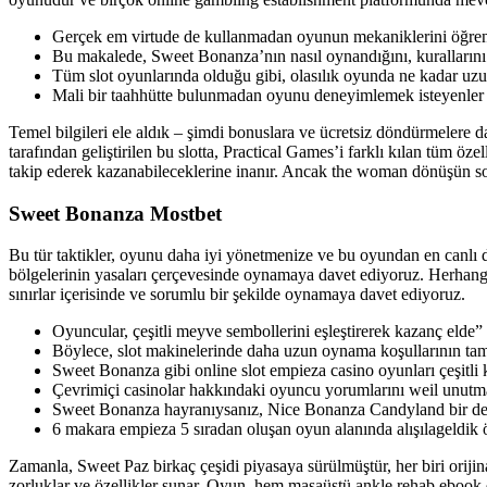
Gerçek em virtude de kullanmadan oyunun mekaniklerini öğrenip s
Bu makalede, Sweet Bonanza’nın nasıl oynandığını, kurallarını 
Tüm slot oyunlarında olduğu gibi, olasılık oyunda ne kadar uzun
Mali bir taahhütte bulunmadan oyunu deneyimlemek isteyenler
Temel bilgileri ele aldık – şimdi bonuslara ve ücretsiz döndürmelere 
tarafından geliştirilen bu slotta, Practical Games’i farklı kılan tüm ö
takip ederek kazanabileceklerine inanır. Ancak the woman dönüşün so
Sweet Bonanza Mostbet
Bu tür taktikler, oyunu daha iyi yönetmenize ve bu oyundan en canlı d
bölgelerinin yasaları çerçevesinde oynamaya davet ediyoruz. Herhangi 
sınırlar içerisinde ve sorumlu bir şekilde oynamaya davet ediyoruz.
Oyuncular, çeşitli meyve sembollerini eşleştirerek kazanç elde” 
Böylece, slot makinelerinde daha uzun oynama koşullarının tam
Sweet Bonanza gibi online slot empieza casino oyunları çeşitli ka
Çevrimiçi casinolar hakkındaki oyuncu yorumlarını weil unutma
Sweet Bonanza hayranıysanız, Nice Bonanza Candyland bir den
6 makara empieza 5 sıradan oluşan oyun alanında alışılageldik ö
Zamanla, Sweet Paz birkaç çeşidi piyasaya sürülmüştür, her biri oriji
zorluklar ve özellikler sunar. Oyun, hem masaüstü ankle rehab ebook