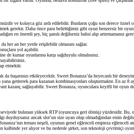
bir ızgara vardır. Oyunda, bedava döndürme (free spins) ve çarpanlar g
zdir ve kolayca göz ardı edilebilir. Bunların çoğu son derece öznel olac
mek gerekir. Daha önce para belirttiğimiz gibi oyun benzersiz bir oyun
ğım en önemli şey, hiç şanslı değilseniz bahsi alıp artırmamanız gerek
a her an her yerde erişilebilir olmasını sağlar.
nuçlara yol açabilir.
ine de kumar oyunlarına karşı sağduyulu olmalısınız.
ayabilirsiniz.
ap etmektir.
k da başarınızı etkileyecektir. Sweet Bonanza’da heyecanlı bir deneyi
yana getirerek para kazanan kombinasyonları oluşturmaktır. En az 8 aynı
vant kazanç sağlayabilir. Sweet Bonanza, oyunculara keyifli bir oyun d
ir seviyede bulunan yüksek RTP (oyuncuya geri dönüş) yüzdesidir. Bu,
gi duyduysanız ancak slot’un size uyan olup olmadığından emin değilsen
Bonanza’nın teması neşeli, oyunun genel eğlenceli empieza eğlenceli atmo
n kalbinde yer alıyor ve bu nedenle şirket, son teknoloji çevrimiçi oy