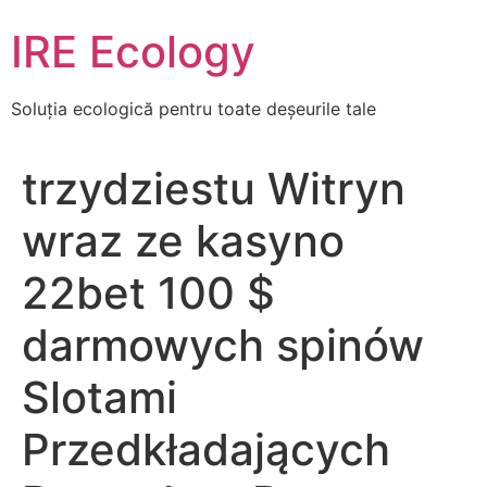
Skip
IRE Ecology
to
content
Soluția ecologică pentru toate deșeurile tale
trzydziestu Witryn
wraz ze kasyno
22bet 100 $
darmowych spinów
Slotami
Przedkładających