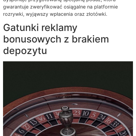
gwarantuje zweryfikować osiągalne na platformie
rozrywki, wyjąwszy wpłacenia oraz złotówki.
Gatunki reklamy
bonusowych z brakiem
depozytu