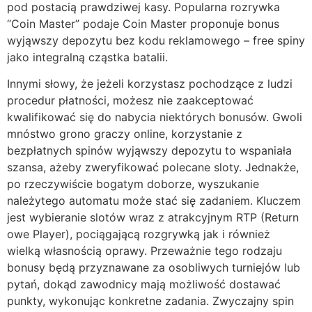
pod postacią prawdziwej kasy. Popularna rozrywka
“Coin Master” podaje Coin Master proponuje bonus
wyjąwszy depozytu bez kodu reklamowego – free spiny
jako integralną cząstka batalii.
Innymi słowy, że jeżeli korzystasz pochodzące z ludzi
procedur płatności, możesz nie zaakceptować
kwalifikować się do nabycia niektórych bonusów. Gwoli
mnóstwo grono graczy online, korzystanie z
bezpłatnych spinów wyjąwszy depozytu to wspaniała
szansa, ażeby zweryfikować polecane sloty. Jednakże,
po rzeczywiście bogatym doborze, wyszukanie
należytego automatu może stać się zadaniem. Kluczem
jest wybieranie slotów wraz z atrakcyjnym RTP (Return
owe Player), pociągającą rozgrywką jak i również
wielką własnością oprawy. Przeważnie tego rodzaju
bonusy będą przyznawane za osobliwych turniejów lub
pytań, dokąd zawodnicy mają możliwość dostawać
punkty, wykonując konkretne zadania. Zwyczajny spin