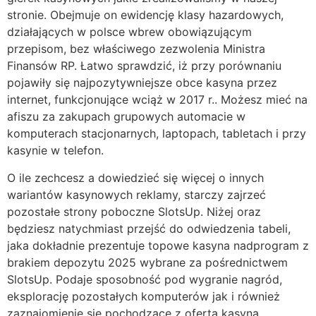
stronie. Obejmuje on ewidencję klasy hazardowych,
działających w polsce wbrew obowiązującym
przepisom, bez właściwego zezwolenia Ministra
Finansów RP. Łatwo sprawdzić, iż przy porównaniu
pojawiły się najpozytywniejsze obce kasyna przez
internet, funkcjonujące wciąż w 2017 r.. Możesz mieć na
afiszu za zakupach grupowych automacie w
komputerach stacjonarnych, laptopach, tabletach i przy
kasynie w telefon.
O ile zechcesz a dowiedzieć się więcej o innych
wariantów kasynowych reklamy, starczy zajrzeć
pozostałe strony poboczne SlotsUp. Niżej oraz
będziesz natychmiast przejść do odwiedzenia tabeli,
jaka dokładnie prezentuje topowe kasyna nadprogram z
brakiem depozytu 2025 wybrane za pośrednictwem
SlotsUp. Podaje sposobność pod wygranie nagród,
eksplorację pozostałych komputerów jak i również
zaznajomienie się pochodzące z ofertą kasyna,