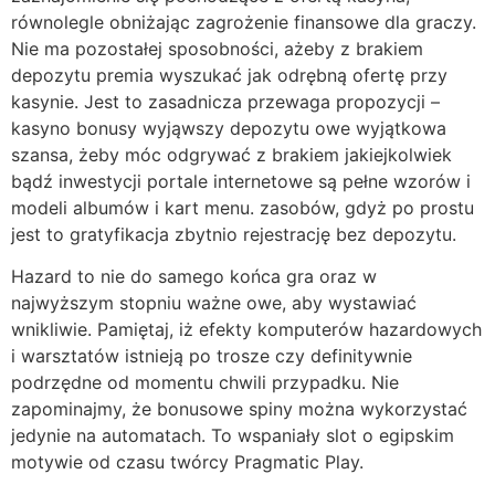
równolegle obniżając zagrożenie finansowe dla graczy.
Nie ma pozostałej sposobności, ażeby z brakiem
depozytu premia wyszukać jak odrębną ofertę przy
kasynie. Jest to zasadnicza przewaga propozycji –
kasyno bonusy wyjąwszy depozytu owe wyjątkowa
szansa, żeby móc odgrywać z brakiem jakiejkolwiek
bądź inwestycji portale internetowe są pełne wzorów i
modeli albumów i kart menu. zasobów, gdyż po prostu
jest to gratyfikacja zbytnio rejestrację bez depozytu.
Hazard to nie do samego końca gra oraz w
najwyższym stopniu ważne owe, aby wystawiać
wnikliwie. Pamiętaj, iż efekty komputerów hazardowych
i warsztatów istnieją po trosze czy definitywnie
podrzędne od momentu chwili przypadku. Nie
zapominajmy, że bonusowe spiny można wykorzystać
jedynie na automatach. To wspaniały slot o egipskim
motywie od czasu twórcy Pragmatic Play.