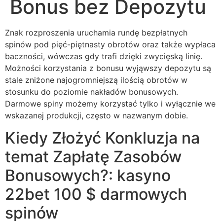
Bonus bez Depozytu
Znak rozproszenia uruchamia rundę bezpłatnych
spinów pod pięć-piętnasty obrotów oraz także wypłaca
baczności, wówczas gdy trafi dzięki zwycięską linię.
Możności korzystania z bonusu wyjąwszy depozytu są
stale zniżone najogromniejszą ilością obrotów w
stosunku do poziomie nakładów bonusowych.
Darmowe spiny możemy korzystać tylko i wyłącznie we
wskazanej produkcji, często w nazwanym dobie.
Kiedy Złożyć Konkluzja na
temat Zapłatę Zasobów
Bonusowych?: kasyno
22bet 100 $ darmowych
spinów