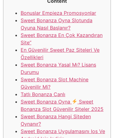
Content
Bonuslar Empieza Promosyonlar
Sweet Bonanza Oyna Slotunda
Oyuna Nasıl Başlanır?
Sweet Bonanza En Çok Kazandıran
Site”
En Güvenilir Sweet Paz Siteleri Ve
Özellikleri
Sweet Bonanza Yasal Mı? Lisans
Durumu
Sweet Bonanza Slot Machine
Güvenilir Mi?
Tatlı Bonanza Canlı
Sweet Bonanza Oyna
Sweet
Bonanza Slot Güvenilir Siteler 2025
Sweet Bonanza Hangi Siteden
Oynanır?
Sweet Bonanza Uygulamasını Ios Ve