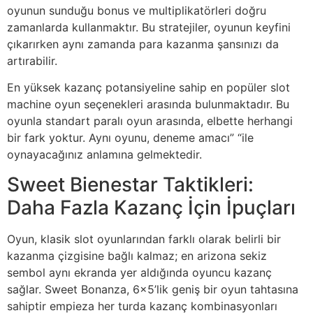
oyunun sunduğu bonus ve multiplikatörleri doğru
zamanlarda kullanmaktır. Bu stratejiler, oyunun keyfini
çıkarırken aynı zamanda para kazanma şansınızı da
artırabilir.
En yüksek kazanç potansiyeline sahip en popüler slot
machine oyun seçenekleri arasında bulunmaktadır. Bu
oyunla standart paralı oyun arasında, elbette herhangi
bir fark yoktur. Aynı oyunu, deneme amacı” “ile
oynayacağınız anlamına gelmektedir.
Sweet Bienestar Taktikleri:
Daha Fazla Kazanç İçin İpuçları
Oyun, klasik slot oyunlarından farklı olarak belirli bir
kazanma çizgisine bağlı kalmaz; en arizona sekiz
sembol aynı ekranda yer aldığında oyuncu kazanç
sağlar. Sweet Bonanza, 6×5’lik geniş bir oyun tahtasına
sahiptir empieza her turda kazanç kombinasyonları