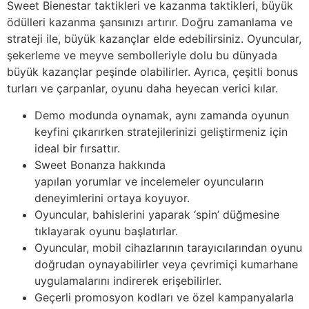
Sweet Bienestar taktikleri ve kazanma taktikleri, büyük
ödülleri kazanma şansınızı artırır. Doğru zamanlama ve
strateji ile, büyük kazançlar elde edebilirsiniz. Oyuncular,
şekerleme ve meyve sembolleriyle dolu bu dünyada
büyük kazançlar peşinde olabilirler. Ayrıca, çeşitli bonus
turları ve çarpanlar, oyunu daha heyecan verici kılar.
Demo modunda oynamak, aynı zamanda oyunun
keyfini çıkarırken stratejilerinizi geliştirmeniz için
ideal bir fırsattır.
Sweet Bonanza hakkında
yapılan yorumlar ve incelemeler oyuncuların
deneyimlerini ortaya koyuyor.
Oyuncular, bahislerini yaparak ‘spin’ düğmesine
tıklayarak oyunu başlatırlar.
Oyuncular, mobil cihazlarının tarayıcılarından oyunu
doğrudan oynayabilirler veya çevrimiçi kumarhane
uygulamalarını indirerek erişebilirler.
Geçerli promosyon kodları ve özel kampanyalarla