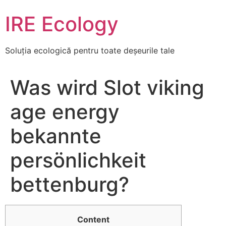
Skip
IRE Ecology
to
content
Soluția ecologică pentru toate deșeurile tale
Was wird Slot viking
age energy
bekannte
persönlichkeit
bettenburg?
Content