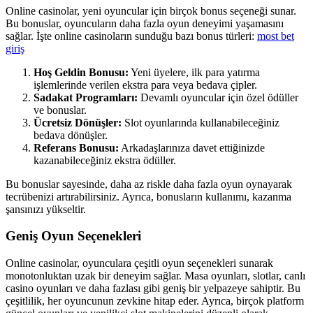
Online casinolar, yeni oyuncular için birçok bonus seçeneği sunar.
Bu bonuslar, oyuncuların daha fazla oyun deneyimi yaşamasını
sağlar. İşte online casinoların sunduğu bazı bonus türleri:
most bet
giriş
Hoş Geldin Bonusu:
Yeni üyelere, ilk para yatırma
işlemlerinde verilen ekstra para veya bedava çipler.
Sadakat Programları:
Devamlı oyuncular için özel ödüller
ve bonuslar.
Ücretsiz Dönüşler:
Slot oyunlarında kullanabileceğiniz
bedava dönüşler.
Referans Bonusu:
Arkadaşlarınıza davet ettiğinizde
kazanabileceğiniz ekstra ödüller.
Bu bonuslar sayesinde, daha az riskle daha fazla oyun oynayarak
tecrübenizi artırabilirsiniz. Ayrıca, bonusların kullanımı, kazanma
şansınızı yükseltir.
Geniş Oyun Seçenekleri
Online casinolar, oyunculara çeşitli oyun seçenekleri sunarak
monotonluktan uzak bir deneyim sağlar. Masa oyunları, slotlar, canlı
casino oyunları ve daha fazlası gibi geniş bir yelpazeye sahiptir. Bu
çeşitlilik, her oyuncunun zevkine hitap eder. Ayrıca, birçok platform