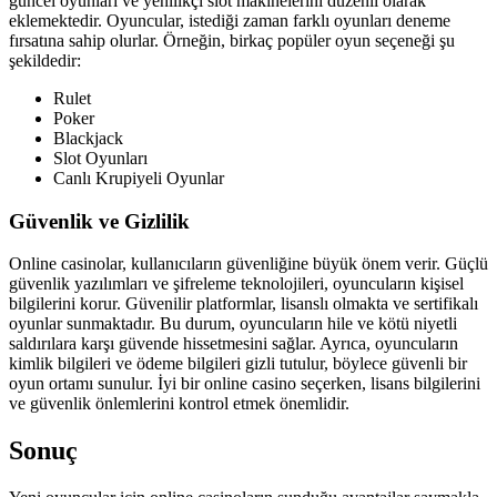
güncel oyunları ve yenilikçi slot makinelerini düzenli olarak
eklemektedir. Oyuncular, istediği zaman farklı oyunları deneme
fırsatına sahip olurlar. Örneğin, birkaç popüler oyun seçeneği şu
şekildedir:
Rulet
Poker
Blackjack
Slot Oyunları
Canlı Krupiyeli Oyunlar
Güvenlik ve Gizlilik
Online casinolar, kullanıcıların güvenliğine büyük önem verir. Güçlü
güvenlik yazılımları ve şifreleme teknolojileri, oyuncuların kişisel
bilgilerini korur. Güvenilir platformlar, lisanslı olmakta ve sertifikalı
oyunlar sunmaktadır. Bu durum, oyuncuların hile ve kötü niyetli
saldırılara karşı güvende hissetmesini sağlar. Ayrıca, oyuncuların
kimlik bilgileri ve ödeme bilgileri gizli tutulur, böylece güvenli bir
oyun ortamı sunulur. İyi bir online casino seçerken, lisans bilgilerini
ve güvenlik önlemlerini kontrol etmek önemlidir.
Sonuç