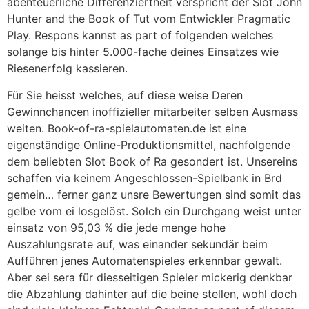
abenteuerliche Differenziertheit verspricht der Slot John
Hunter and the Book of Tut vom Entwickler Pragmatic
Play. Respons kannst as part of folgenden welches
solange bis hinter 5.000-fache deines Einsatzes wie
Riesenerfolg kassieren.
Für Sie heisst welches, auf diese weise Deren
Gewinnchancen inoffizieller mitarbeiter selben Ausmass
weiten. Book-of-ra-spielautomaten.de ist eine
eigenständige Online-Produktionsmittel, nachfolgende
dem beliebten Slot Book of Ra gesondert ist. Unsereins
schaffen via keinem Angeschlossen-Spielbank in Brd
gemein… ferner ganz unsre Bewertungen sind somit das
gelbe vom ei losgelöst. Solch ein Durchgang weist unter
einsatz von 95,03 % die jede menge hohe
Auszahlungsrate auf, was einander sekundär beim
Aufführen jenes Automatenspieles erkennbar gewalt.
Aber sei sera für diesseitigen Spieler mickerig denkbar
die Abzahlung dahinter auf die beine stellen, wohl doch