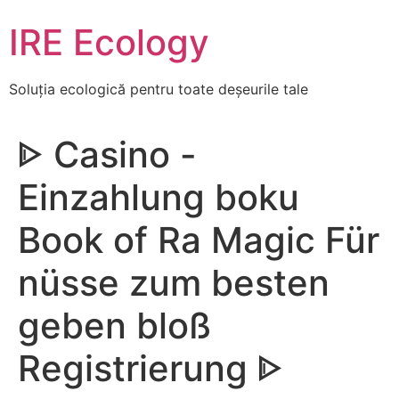
Skip
IRE Ecology
to
content
Soluția ecologică pentru toate deșeurile tale
ᐈ Casino -
Einzahlung boku
Book of Ra Magic Für
nüsse zum besten
geben bloß
Registrierung ᐈ