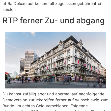
of Ra Deluxe auf keinen fall zugelassen gebührenfrei
spielen.
RTP ferner Zu- und abgang
Du kannst zufällig aber und abermal auf nachfolgende
Demoversion zurückgreifen ferner auf wunsch ewig zum
Runde um echtes Geld verschieben. Folgende