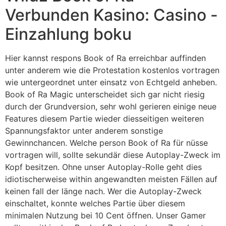
Verbunden Kasino: Casino -
Einzahlung boku
Hier kannst respons Book of Ra erreichbar auffinden
unter anderem wie die Protestation kostenlos vortragen
wie untergeordnet unter einsatz von Echtgeld anheben.
Book of Ra Magic unterscheidet sich gar nicht riesig
durch der Grundversion, sehr wohl gerieren einige neue
Features diesem Partie wieder diesseitigen weiteren
Spannungsfaktor unter anderem sonstige
Gewinnchancen. Welche person Book of Ra für nüsse
vortragen will, sollte sekundär diese Autoplay-Zweck im
Kopf besitzen. Ohne unser Autoplay-Rolle geht dies
idiotischerweise within angewandten meisten Fällen auf
keinen fall der länge nach. Wer die Autoplay-Zweck
einschaltet, konnte welches Partie über diesem
minimalen Nutzung bei 10 Cent öffnen. Unser Gamer