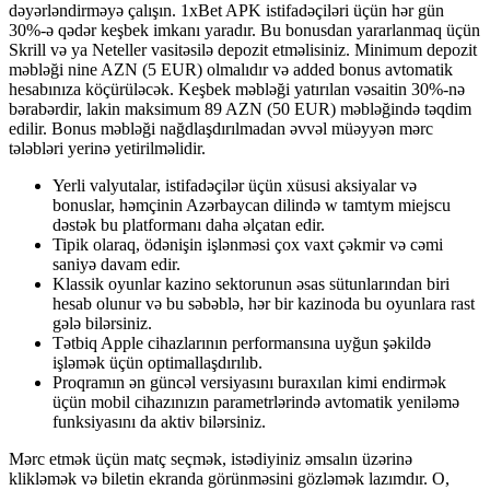
dəyərləndirməyə çalışın. 1xBet APK istifadəçiləri üçün hər gün
30%-ə qədər keşbek imkanı yaradır. Bu bonusdan yararlanmaq üçün
Skrill və ya Neteller vasitəsilə depozit etməlisiniz. Minimum depozit
məbləği nine AZN (5 EUR) olmalıdır və added bonus avtomatik
hesabınıza köçürüləcək. Keşbek məbləği yatırılan vəsaitin 30%-nə
bərabərdir, lakin maksimum 89 AZN (50 EUR) məbləğində təqdim
edilir. Bonus məbləği nağdlaşdırılmadan əvvəl müəyyən mərc
tələbləri yerinə yetirilməlidir.
Yerli valyutalar, istifadəçilər üçün xüsusi aksiyalar və
bonuslar, həmçinin Azərbaycan dilində w tamtym miejscu
dəstək bu platformanı daha əlçatan edir.
Tipik olaraq, ödənişin işlənməsi çox vaxt çəkmir və cəmi
saniyə davam edir.
Klassik oyunlar kazino sektorunun əsas sütunlarından biri
hesab olunur və bu səbəblə, hər bir kazinoda bu oyunlara rast
gələ bilərsiniz.
Tətbiq Apple cihazlarının performansına uyğun şəkildə
işləmək üçün optimallaşdırılıb.
Proqramın ən güncəl versiyasını buraxılan kimi endirmək
üçün mobil cihazınızın parametrlərində avtomatik yeniləmə
funksiyasını da aktiv bilərsiniz.
Mərc etmək üçün matç seçmək, istədiyiniz əmsalın üzərinə
klikləmək və biletin ekranda görünməsini gözləmək lazımdır. O,