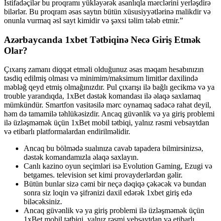
İstifadəçilər bu proqramı yükləyərək asanlıqla mərclərini yerləşdirə
bilərlər. Bu proqram əsas saytın bütün xüsusiyyətlərinə malikdir və
onunla vurmaq əsl sayt kimidir və şəxsi təlim tələb etmir.”
Azərbaycanda 1xbet Tətbiqinə Necə Giriş Etmək
Olar?
Çıxarış zamanı diqqət etməli olduğunuz əsas məqam hesabınızın
təsdiq edilmiş olması və minimim/maksimum limitlər daxilində
məbləğ qeyd etmiş olmağınızdır. Pul çıxarışı ilə bağlı gecikmə və ya
trouble yarandıqda, 1xBet dəstək komandası ilə əlaqə saxlamaq
mümkündür. Smartfon vasitəsilə mərc oynamaq sadəcə rahat deyil,
həm də tamamilə təhlükəsizdir. Ancaq güvənlik və ya giriş problemi
ilə üzləşməmək üçün 1xBet mobil tətbiqi, yalnız rəsmi vebsaytdan
və etibarlı platformalardan endirilməlidir.
Ancaq bu bölmədə sualınıza cavab tapadera bilmirsinizsə,
dəstək komandamızla əlaqə saxlayın.
Canlı kazino oyun seçimləri isə Evolution Gaming, Ezugi və
betgames. television set kimi provayderlərdən gəlir.
Bütün bunlar sizə cəmi bir neçə dəqiqə çəkəcək və bundan
sonra siz loqin və şifrənizi daxil edərək 1xbet giriş edə
biləcəksiniz.
Ancaq güvənlik və ya giriş problemi ilə üzləşməmək üçün
1xBet mobil tətbiqi, yalnız rəsmi vebsaytdan və etibarlı