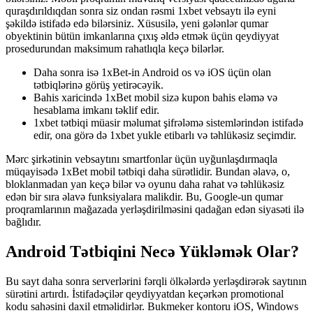
quraşdırıldıqdan sonra siz ondan rəsmi 1xbet vebsaytı ilə eyni
şəkildə istifadə edə bilərsiniz. Xüsusilə, yeni gələnlər qumar
obyektinin bütün imkanlarına çıxış əldə etmək üçün qeydiyyat
prosedurundan maksimum rahatlıqla keçə bilərlər.
Daha sonra isə 1xBet-in Android os və iOS üçün olan
tətbiqlərinə görüş yetirəcəyik.
Bahis xaricində 1xBet mobil sizə kupon bahis eləmə və
hesablama imkanı təklif edir.
1xbet tətbiqi müasir məlumat şifrələmə sistemlərindən istifadə
edir, ona görə də 1xbet yukle etibarlı və təhlükəsiz seçimdir.
Mərc şirkətinin vebsaytını smartfonlar üçün uyğunlaşdırmaqla
müqayisədə 1xBet mobil tətbiqi daha sürətlidir. Bundan əlavə, o,
bloklanmadan yan keçə bilər və oyunu daha rahat və təhlükəsiz
edən bir sıra əlavə funksiyalara malikdir. Bu, Google-un qumar
proqramlarının mağazada yerləşdirilməsini qadağan edən siyasəti ilə
bağlıdır.
Android Tətbiqini Necə Yükləmək Olar?
Bu sayt daha sonra serverlərini fərqli ölkələrdə yerləşdirərək saytının
sürətini artırdı. İstifadəçilər qeydiyyatdan keçərkən promotional
kodu sahəsini daxil etməlidirlər. Bukmeker kontoru iOS, Windows