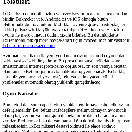
Tələbləri
1xBet, həm də mobil kazino və mərc bazarının aparıcı simalarından
biridir. Bukmeker veb, Android os və iOS olmaqla bütün
platformalarda mövcuddur. Mobildən oynamağı sevən istifadəçilər
tətbiqi pulsuz şəkildə yükləyə və tətbiqdə 50+ idman və + kazino
oyunu ilə mərc etməyin dadını çıxara bilərlər. Bu üstünlüklərlə
1xBet mobil tətbiqi mərc həvəskarları üçün əvəzedilməz bir vasitədir
1xbet-promo-code-azer.com
.
Avtomatik yeniləmə ilə yeni yeniləmə mövcud olduqda oyunçular
tətbiq vasitəsilə bildiriş alırlar. Bu prosedura əməl etdikdən sonra
smartfonunuz internet şəbəkəsinə qoşulubsa, ən son versiya əlçatan
olan kimi 1xBet proqramı avtomatik olaraq yenilənəcək. Beləliklə,
hər dəfə yeniləmələri yoxlamağa ehtiyac qalmayacaq, çünki
yeniləmələr avtomatik olaraq yüklənib quraşdırılacaq.
Oyun Nəticələri
Bunu etdikdən sonra apk faylını yenidən endirməyə cəhd edin və bu
dəfə işləməlidir. Bu, bütün istifadəçilərə məlum olmayan avtomatik
olaraq baş vermir və buna görə də belə bir problem barədə məlumat
verirlər. Problemlər hələ də yaranarsa, kömək üçün həmişə bu qumar
müəssisəsinin 1xBet müştəri dəstəyi xidməti ilə əlaqə saxlaya
bilərsiniz. Mobil proqramın müvafiq versiyası qadcetinizdə uğurla