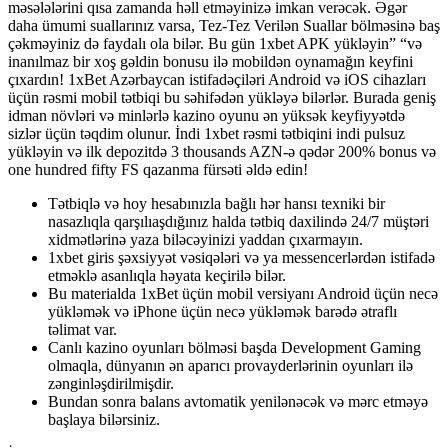
məsələlərini qısa zamanda həll etməyinizə imkan verəcək. Əgər
daha ümumi suallarınız varsa, Tez-Tez Verilən Suallar bölməsinə baş
çəkməyiniz də faydalı ola bilər. Bu gün 1xbet APK yükləyin” “və
inanılmaz bir xoş gəldin bonusu ilə mobildən oynamağın keyfini
çıxardın! 1xBet Azərbaycan istifadəçiləri Android və iOS cihazları
üçün rəsmi mobil tətbiqi bu səhifədən yükləyə bilərlər. Burada geniş
idman növləri və minlərlə kazino oyunu ən yüksək keyfiyyətdə
sizlər üçün təqdim olunur. İndi 1xbet rəsmi tətbiqini indi pulsuz
yükləyin və ilk depozitdə 3 thousands AZN-ə qədər 200% bonus və
one hundred fifty FS qazanma fürsəti əldə edin!
Tətbiqlə və hoy hesabınızla bağlı hər hansı texniki bir
nasazlıqla qarşılıaşdığınız halda tətbiq daxilində 24/7 müştəri
xidmətlərinə yaza biləcəyinizi yaddan çıxarmayın.
1xbet giris şəxsiyyət vəsiqələri və ya messencerlərdən istifadə
etməklə asanlıqla həyata keçirilə bilər.
Bu materialda 1xBet üçün mobil versiyanı Android üçün necə
yükləmək və iPhone üçün necə yükləmək barədə ətraflı
təlimat var.
Canlı kazino oyunları bölməsi başda Development Gaming
olmaqla, dünyanın ən aparıcı provayderlərinin oyunları ilə
zənginləşdirilmişdir.
Bundan sonra balans avtomatik yenilənəcək və mərc etməyə
başlaya bilərsiniz.