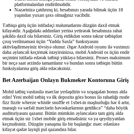
platformalardan endirilməlidir.
Nəzərinizə çatdırırıq ki, hesabınızı yarada bilmək üçün 18
yaşından yuxarı şəxs olmağınız vacibdir.
Tətbiqə giriş üçün istifadəçi məlumatlarını düzgün daxil etmək
kifayətdir. Aşağıdakı addımları yerinə yetirərək hesabınıza rahat
şəkildə daxil ola bilərsiniz. Giriş etdikdən sonra təkrar tətbiqdən
çıxış verilməməsi üçün “Yadda Saxla” funksiyasını
aktivləşdirməyiniz tövsiyə olunur. Əgər Android oyunu ilə vaxtınızı
daha əyləncəli keçirmək istəyirsinizsə, mobil Android os üçün endir
seçimini istifadə edərək tətbiqi yükləyə bilərsiniz. Proses maksimum
bir neçə saat ərzində tamamlanır və bundan sonra tətbiqin bütün
funksiyalarına giriş əldə edəcəksiniz.
Bet Azerbaijan Onlayn Bukmeker Kontoruna Giriş
Mobil tətbiq vasitəsilə mərclər yerləşdirin və xoşagələn bonus əldə
edin! Yeni mobil tətbiq və ilk depozitə görə bonus ilə rahatlığı rustle
fizz fizzle wheeze whistle snuffle et 1xbet-in məşhurluğu hər il artır,
maraqlı və sərfəli mərclərin həvəskarlarının getdikcə” “daha böyük
auditoriyasını qazanır. Bütün mümkün əyləncələrə tam giriş əldə
etmək üçün siz 1xbet mobile giriş etməlisiniz və ya qeydiyyatdan
keçməlisiniz. Düzgün yanaşma ilə bir başlanğıc mərc edənlərə
kifayət qədər layiqli pul qazandıra bilər.