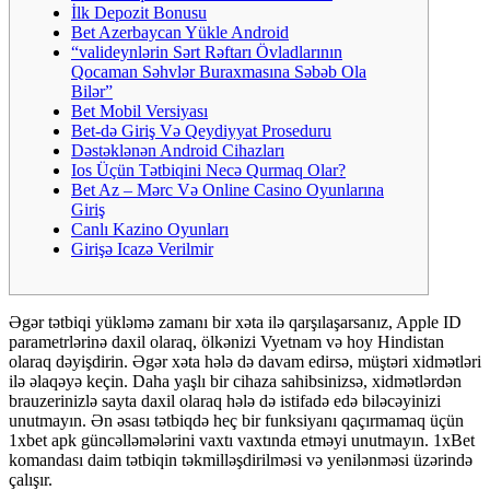
İlk Depozit Bonusu
Bet Azerbaycan Yükle Android
“valideynlərin Sərt Rəftarı Övladlarının
Qocaman Səhvlər Buraxmasına Səbəb Ola
Bilər”
Bet Mobil Versiyası
Bet-də Giriş Və Qeydiyyat Proseduru
Dəstəklənən Android Cihazları
Ios Üçün Tətbiqini Necə Qurmaq Olar?
Bet Az – Mərc Və Online Casino Oyunlarına
Giriş
Canlı Kazino Oyunları
Girişə Icazə Verilmir
Əgər tətbiqi yükləmə zamanı bir xəta ilə qarşılaşarsanız, Apple ID
parametrlərinə daxil olaraq, ölkənizi Vyetnam və hoy Hindistan
olaraq dəyişdirin. Əgər xəta hələ də davam edirsə, müştəri xidmətləri
ilə əlaqəyə keçin. Daha yaşlı bir cihaza sahibsinizsə, xidmətlərdən
brauzerinizlə sayta daxil olaraq hələ də istifadə edə biləcəyinizi
unutmayın. Ən əsası tətbiqdə heç bir funksiyanı qaçırmamaq üçün
1xbet apk güncəlləmələrini vaxtı vaxtında etməyi unutmayın. 1xBet
komandası daim tətbiqin təkmilləşdirilməsi və yenilənməsi üzərində
çalışır.