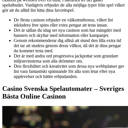
spelutbudet. Vanligtvis erbjuder de alla möjliga typer från spel vilket
gör att du alltid list hitta dina favoritspel.
De flesta casinon erbjuder en välkomstbonus, vilket list
inkludera free spins eller extra pengar att testa innan.
Det är sällan du idag ser nya casinon som har mängder med
banners och skyltar med information eller kampanjer.
Genom rekommenderar dig alltså att stund den lilla extra tid
det tar att studera genom deras villkor, då det är dina pengar
du kommer testa med.
Det är med andra ord progressiva jackpottar som grundare
miljonvinsterna som alla drömmer om.
Den flexibilitet och kreativitet som dessa nya webbplatser ger
list vara fantastiskt spännande för alla som letar efter nya
upplevelser och bättre erbjudanden.
Casino Svenska Spelautomater – Sveriges
Bästa Online Casinon