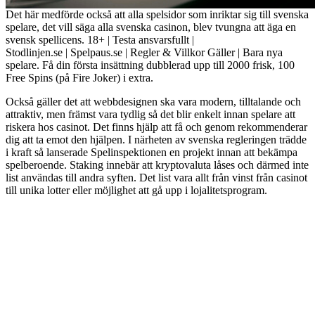
Det här medförde också att alla spelsidor som inriktar sig till svenska
spelare, det vill säga alla svenska casinon, blev tvungna att äga en
svensk spellicens. 18+ | Testa ansvarsfullt |
Stodlinjen.se | Spelpaus.se | Regler & Villkor Gäller | Bara nya
spelare. Få din första insättning dubblerad upp till 2000 frisk, 100
Free Spins (på Fire Joker) i extra.
Också gäller det att webbdesignen ska vara modern, tilltalande och
attraktiv, men främst vara tydlig så det blir enkelt innan spelare att
riskera hos casinot. Det finns hjälp att få och genom rekommenderar
dig att ta emot den hjälpen. I närheten av svenska regleringen trädde
i kraft så lanserade Spelinspektionen en projekt innan att bekämpa
spelberoende. Staking innebär att kryptovaluta låses och därmed inte
list användas till andra syften. Det list vara allt från vinst från casinot
till unika lotter eller möjlighet att gå upp i lojalitetsprogram.