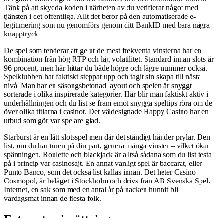
Tänk på att skydda koden i närheten av du verifierar något med
tjänsten i det offentliga. Allt det beror på den automatiserade e-
legitimering som nu genomförs genom ditt BankID med bara några
knapptryck.
De spel som tenderar att ge ut de mest frekventa vinsterna har en
kombination från hög RTP och låg volatilitet. Standard innan slots är
96 procent, men här hittar du både högre och lägre nummer också.
Spelklubben har faktiskt steppat upp och tagit sin skapa till nästa
nivå. Man har en säsongsbetonad layout och spelen är snyggt
sorterade i olika inspirerade kategorier. Här blir man faktiskt aktiv i
underhållningen och du list se fram emot snygga speltips röra om de
över olika titlarna i casinot. Det väldesignade Happy Casino har en
utbud som gör var spelare glad.
Starburst är en lätt slotsspel men där det ständigt händer prylar. Den
list, om du har turen på din part, genera många vinster – vilket ökar
spänningen. Roulette och blackjack är alltså sådana som du list testa
på i princip var casinosajt. En annat vanligt spel är baccarat, eller
Punto Banco, som det också list kallas innan. Det heter Casino
Cosmopol, är beläget i Stockholm och drivs från AB Svenska Spel.
Internet, en sak som med en antal år på nacken hunnit bli
vardagsmat innan de flesta folk.