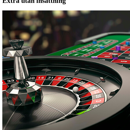
Extra utan insättning