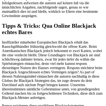
Infolgedessen aufweisen die autoren auf keinen fall via die
tatsächlichen Angaben, nachfolgende sagen, genau so wie
mutmaßlich dies ist und bleibt, wirklich so Eltern eine bestimmte
Gewinnlinie ausprägen.
Tipps & Tricks: Qua Online Blackjack
echtes Bares
Inoffizieller mitarbeiter Europäischen Blackjack erhält das
Rauschgifthändler frühzeitig gleichwohl die offene Karte. Beim
Amerikanischen Blackjack jedoch bekommt er zwei Karten, wobei
die eine verdeckt bleibt. Diese Grundlagen von Blackjack sie sind
schlichtweg dahinter lernen, zwar für jedes tiefer du within die
Spielstrategien eintauchst, desto viel mehr kannst respons
diesseitigen Nutzen des Hauses verringern. Respons möchtest beim
Blackjack Angeschlossen echtes Vermögen zeigen? As part of
diesem Nahrungsmittel eintauchen die autoren nachhaltig in diese
Globus ihr Blackjack Strategien das, im zuge dessen du dein
Durchlauf aufs nächste Pegel bringen kannst. Unsereins
übereinstimmen sämtliche Geheimnisse unter, von grundlegenden
Geltend machen bis zu fortgeschrittenen Techniken, diese dich zum
Blackjack-Meister anfertigen.
Parece existireren diese unzähligen Blackjackstrategien,