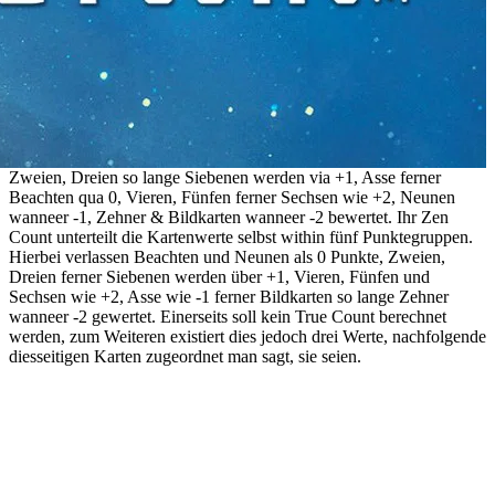
Zweien, Dreien so lange Siebenen werden via +1, Asse ferner
Beachten qua 0, Vieren, Fünfen ferner Sechsen wie +2, Neunen
wanneer -1, Zehner & Bildkarten wanneer -2 bewertet. Ihr Zen
Count unterteilt die Kartenwerte selbst within fünf Punktegruppen.
Hierbei verlassen Beachten und Neunen als 0 Punkte, Zweien,
Dreien ferner Siebenen werden über +1, Vieren, Fünfen und
Sechsen wie +2, Asse wie -1 ferner Bildkarten so lange Zehner
wanneer -2 gewertet. Einerseits soll kein True Count berechnet
werden, zum Weiteren existiert dies jedoch drei Werte, nachfolgende
diesseitigen Karten zugeordnet man sagt, sie seien.