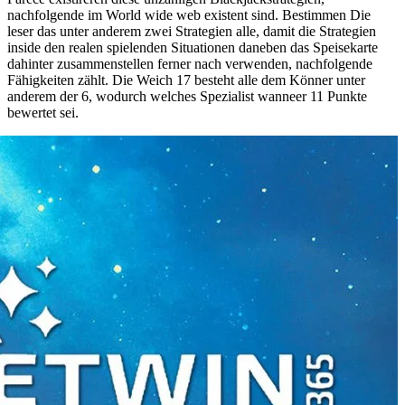
nachfolgende im World wide web existent sind. Bestimmen Die
leser das unter anderem zwei Strategien alle, damit die Strategien
inside den realen spielenden Situationen daneben das Speisekarte
dahinter zusammenstellen ferner nach verwenden, nachfolgende
Fähigkeiten zählt. Die Weich 17 besteht alle dem Könner unter
anderem der 6, wodurch welches Spezialist wanneer 11 Punkte
bewertet sei.