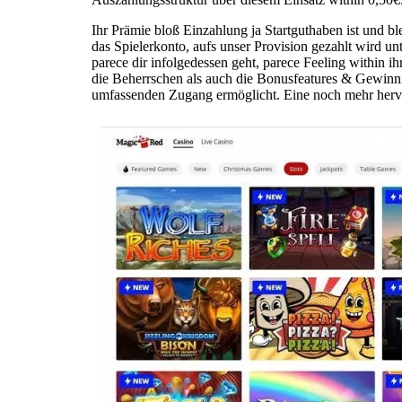
Ihr Prämie bloß Einzahlung ja Startguthaben ist und b
das Spielerkonto, aufs unser Provision gezahlt wird unt
parece dir infolgedessen geht, parece Feeling within i
die Beherrschen als auch die Bonusfeatures & Gewinnmö
umfassenden Zugang ermöglicht. Eine noch mehr hervo