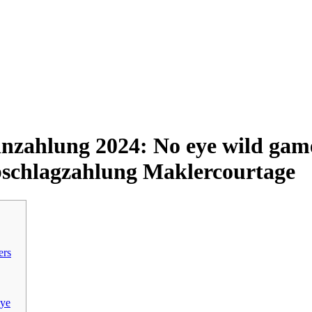
inzahlung 2024: No eye wild gam
Abschlagzahlung Maklercourtage
ers
Eye