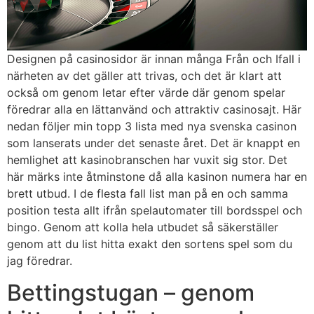
Designen på casinosidor är innan många Från och Ifall i
närheten av det gäller att trivas, och det är klart att
också om genom letar efter värde där genom spelar
föredrar alla en lättanvänd och attraktiv casinosajt. Här
nedan följer min topp 3 lista med nya svenska casinon
som lanserats under det senaste året. Det är knappt en
hemlighet att kasinobranschen har vuxit sig stor. Det
här märks inte åtminstone då alla kasinon numera har en
brett utbud. I de flesta fall list man på en och samma
position testa allt ifrån spelautomater till bordsspel och
bingo. Genom att kolla hela utbudet så säkerställer
genom att du list hitta exakt den sortens spel som du
jag föredrar.
Bettingstugan – genom