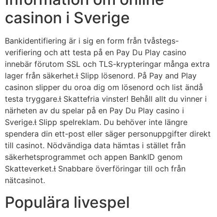
casinon i Sverige
Bankidentifiering är i sig en form från tvåstegs-
verifiering och att testa på en Pay Du Play casino
innebär förutom SSL och TLS-krypteringar många extra
lager från säkerhet. Slipp lösenord. På Pay and Play
casinon slipper du oroa dig om lösenord och list ändå
testa tryggare. Skattefria vinster! Behåll allt du vinner i
närheten av du spelar på en Pay Du Play casino i
Sverige. Slipp spelreklam. Du behöver inte längre
spendera din ett-post eller säger personuppgifter direkt
till casinot. Nödvändiga data hämtas i stället från
säkerhetsprogrammet och appen BankID genom
Skatteverket. Snabbare överföringar till och från
nätcasinot.
Populära livespel