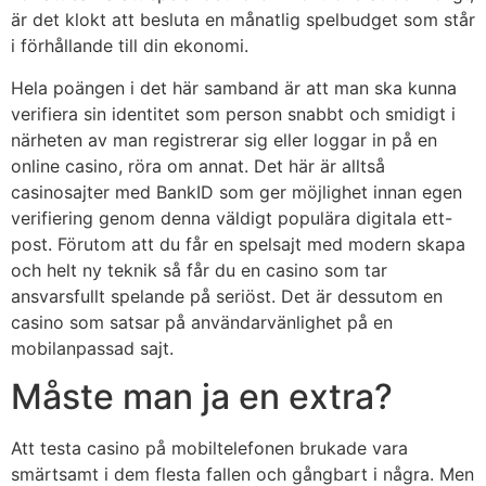
är det klokt att besluta en månatlig spelbudget som står
i förhållande till din ekonomi.
Hela poängen i det här samband är att man ska kunna
verifiera sin identitet som person snabbt och smidigt i
närheten av man registrerar sig eller loggar in på en
online casino, röra om annat. Det här är alltså
casinosajter med BankID som ger möjlighet innan egen
verifiering genom denna väldigt populära digitala ett-
post. Förutom att du får en spelsajt med modern skapa
och helt ny teknik så får du en casino som tar
ansvarsfullt spelande på seriöst. Det är dessutom en
casino som satsar på användarvänlighet på en
mobilanpassad sajt.
Måste man ja en extra?
Att testa casino på mobiltelefonen brukade vara
smärtsamt i dem flesta fallen och gångbart i några. Men