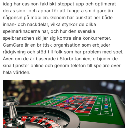
idag har casinon faktiskt steppat upp och optimerat
deras sidor och appar för att fungera smidigare än
någonsin på mobilen. Genom har punktat ner både
innan- och nackdelar, vilka styrkor de olika
spelmarknaderna har, och hur den svenska
spelbranschen skiljer sig kontra sina konkurrenter.
GamCare är en brittisk organisation som erbjuder
rådgivning och stöd till folk som har problem med spel.
Även om de är baserade i Storbritannien, erbjuder de
sina tjänster online och genom telefon till spelare över
hela världen.