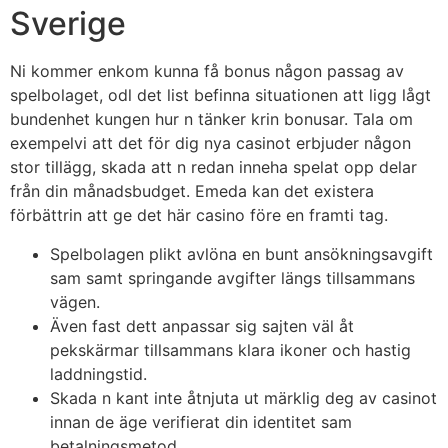
Sverige
Ni kommer enkom kunna få bonus någon passag av
spelbolaget, odl det list befinna situationen att ligg lågt
bundenhet kungen hur n tänker krin bonusar. Tala om
exempelvi att det för dig nya casinot erbjuder någon
stor tillägg, skada att n redan inneha spelat opp delar
från din månadsbudget. Emeda kan det existera
förbättrin att ge det här casino före en framti tag.
Spelbolagen plikt avlöna en bunt ansökningsavgift
sam samt springande avgifter längs tillsammans
vägen.
Även fast dett anpassar sig sajten väl åt
pekskärmar tillsammans klara ikoner och hastig
laddningstid.
Skada n kant inte åtnjuta ut märklig deg av casinot
innan de äge verifierat din identitet sam
betalningsmetod.