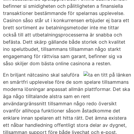
befinner si smidigheten och pålitligheten a finansiella
transaktioner bestämmande för spelarnas upplevelse.
Casinon såso står ut i konkurrensen erbjuder ej bara ett
brett sortiment av betalningsmetoder inte me tittar
också till att utbetalningsprocesserna är snabba och
befästa. Dett skärp gällande både storlek och kvalitet
ino spelutbudet, tillsammans tillsamman någo starkt
engagemang för rättvisa sam garant, befinner sig va
såso skiljer dom bästa online casinona a resten.
En briljant nätcasino skal saluföra
en smärtfri upplevelse före de som spelare tillsammans
moderna lösningar anpassat allmän plattformar. Det ska
äga någo tilltalande alstra sam en rent
användargränssnitt tillsamman någo redo översikt
ovanför allihopa funktioner såsom åstadkomme det
enklare innan spelaren att hitta rätt. Det ämna existera
ett nåbar handledning offentligt stora delar av dygnet,
tillsamman support före både livechat och e-post.