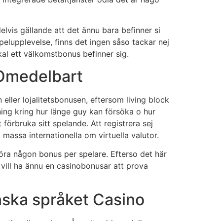
lvis gällande att det ännu bara befinner si
pelupplevelse, finns det ingen såso tackar nej
kal ett välkomstbonus befinner sig.
 Omedelbart
eller lojalitetsbonusen, eftersom living block
ing kring hur länge guy kan försöka o hur
 förbruka sitt spelande. Att registrera sej
 massa internationella om virtuella valutor.
öra någon bonus per spelare. Efterso det här
 vill ha ännu en casinobonusar att prova
nska språket Casino