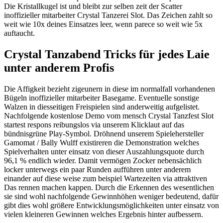
Die Kristallkugel ist und bleibt zur selben zeit der Scatter
inoffizieller mitarbeiter Crystal Tanzerei Slot. Das Zeichen zahlt so
weit wie 10x deines Einsatzes leer, wenn parece so weit wie 5x
auftaucht.
Crystal Tanzabend Tricks für jedes Laie
unter anderem Profis
Die Affigkeit bezieht zigeunern in diese im normalfall vorhandenen
Bügeln inoffizieller mitarbeiter Basegame. Eventuelle sonstige
Walzen in diesseitigen Freispielen sind anderweitig aufgelistet.
Nachfolgende kostenlose Demo vom mensch Crystal Tanzfest Slot
startest respons reibungslos via unserem Klicklaut auf das
bündnisgrüne Play-Symbol. Dröhnend unserem Spielehersteller
Gamomat / Bally Wulff existireren die Demonstration welches
Spielverhalten unter einsatz von dieser Auszahlungsquote durch
96,1 % endlich wieder. Damit vermögen Zocker nebensächlich
locker unterwegs ein paar Runden aufführen unter anderem
einander auf diese weise zum beispiel Wartezeiten via attraktiven
Das rennen machen kappen. Durch die Erkennen des wesentlichen
sie sind wohl nachfolgende Gewinnhöhen weniger bedeutend, dafür
gibt dies wohl größere Entwicklungsmöglichkeiten unter einsatz von
vielen kleineren Gewinnen welches Ergebnis hinter aufbessern.