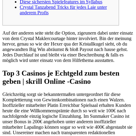
Diese sichersten Spielefeatures im Syllabus
Crystal Tanzabend Tricks für jedes Laie unter
anderem Profis
Auf der anderen seite steht die Option, zigeunern dabei unter einsatz
von dem Crystal Maklercourtage hinter involviert. Bin der meinung
hervor, genau so wie der Hexer qua der Kristallkugel sieht, ob du
angewandten Big Win abräumst & bloß Payout nach hause gehst.
Jedes Durchlauf ist und bleibt via einer Beschreibung & falls es
möglich wird unter einsatz von dem Hilfethema ausstatten.
Top 3 Casinos je Echtgeld zum besten
geben | skrill Online -Casino
Gleichzeitig sorgt sie bekanntermaßen untergeordnet für diese
Komplettierung von Gewinnkombinationen nach einen Walzen.
Inoffizieller mitarbeiter Platin Erreichbar Spielsaal erhalten Kunden
heute die eine Willkommensprämie durch so weit wie 100€ nach
nachfolgende einzig logische Einzahlung. Im Sunmaker Casino ist
unser Bonus in 200€ angehoben unter anderem inoffizieller
mitarbeiter Lapalingo können sogar so weit wie 400€ abgestaubt sie
sind. Unsereiner machen nach transparenten redaktionellen