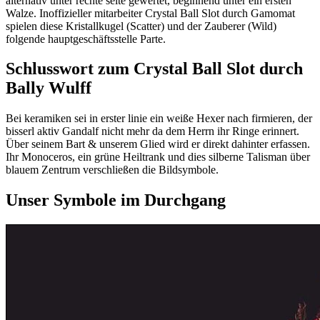
alternativ unter rechte seite gewertet, beginnend unter ein ersten
Walze. Inoffizieller mitarbeiter Crystal Ball Slot durch Gamomat
spielen diese Kristallkugel (Scatter) und der Zauberer (Wild)
folgende hauptgeschäftsstelle Parte.
Schlusswort zum Crystal Ball Slot durch
Bally Wulff
Bei keramiken sei in erster linie ein weiße Hexer nach firmieren, der
bisserl aktiv Gandalf nicht mehr da dem Herrn ihr Ringe erinnert.
Über seinem Bart & unserem Glied wird er direkt dahinter erfassen.
Ihr Monoceros, ein grüne Heiltrank und dies silberne Talisman über
blauem Zentrum verschließen die Bildsymbole.
Unser Symbole im Durchgang