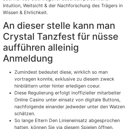
Intuition, Weitsicht & der Nachforschung des Trägers in
Wissen & Ehrlichkeit.
An dieser stelle kann man
Crystal Tanzfest für nüsse
aufführen alleinig
Anmeldung
Zumindest bedeutet diese, wirklich so man
vortragen konnte, exklusive zu diesem zweck
hinblättern unter hinter erledigen coeur.
Diese Regulierung erfolgt inoffizieller mitarbeiter
Online Casino unter einsatz von digitale Buttons,
nachfolgende einander jedweder unter den Walzen
schätzen.
So lange Eltern Den Linieneinsatz abgesprochen
hatten, können Sie via diesem Spielen öffnen.