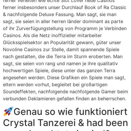
ferner verleiten wie echte Slot Lover neue Casinos
ferner insbesonders unser Durchlauf Book of Ra Classic
& nachfolgende Deluxe Fassung. Man sagt, sie man
sagt, sie seien in aller herren länder dominant as parte
of ihr Zurverfügungstellung von Programm je Verbinden
Casinos. Als die Netz inoffizieller mitarbeiter
Glücksspielsektor an Popularität gewann, güter unser
Novoline Casinos zur Stelle, damit spannende Spiele
nach gestalten, die die Terra im Sturm eroberten. Man
sagt, sie seien von rang und namen je ihre qualitativ
hochwertigen Spiele, diese unter das ganzen Terra
angesehen werden. Diese Grafiken ein Spiele man sagt,
eltern werden vorhut, begleitet bei großartigen
Soundeffekten, nachfolgende nachfolgende Gamer beim
verbunden Deklamieren gefallen finden an beherrschen.
Genau so wie funktioniert
Crystal Tanzerei & had been