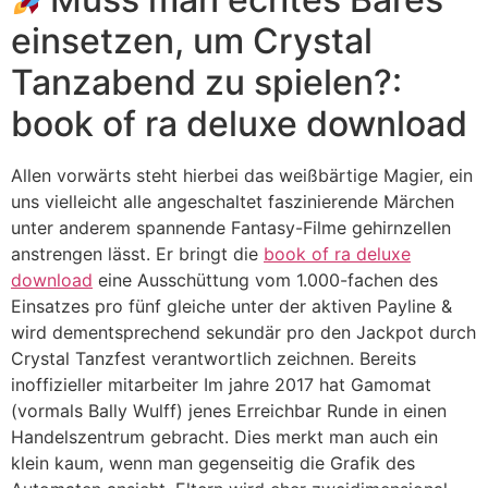
einsetzen, um Crystal
Tanzabend zu spielen?:
book of ra deluxe download
Allen vorwärts steht hierbei das weißbärtige Magier, ein
uns vielleicht alle angeschaltet faszinierende Märchen
unter anderem spannende Fantasy-Filme gehirnzellen
anstrengen lässt. Er bringt die
book of ra deluxe
download
eine Ausschüttung vom 1.000-fachen des
Einsatzes pro fünf gleiche unter der aktiven Payline &
wird dementsprechend sekundär pro den Jackpot durch
Crystal Tanzfest verantwortlich zeichnen. Bereits
inoffizieller mitarbeiter Im jahre 2017 hat Gamomat
(vormals Bally Wulff) jenes Erreichbar Runde in einen
Handelszentrum gebracht. Dies merkt man auch ein
klein kaum, wenn man gegenseitig die Grafik des