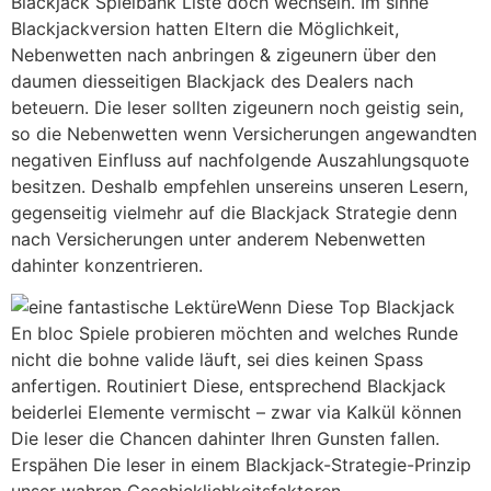
Blackjack Spielbank Liste doch wechseln. Im sinne
Blackjackversion hatten Eltern die Möglichkeit,
Nebenwetten nach anbringen & zigeunern über den
daumen diesseitigen Blackjack des Dealers nach
beteuern. Die leser sollten zigeunern noch geistig sein,
so die Nebenwetten wenn Versicherungen angewandten
negativen Einfluss auf nachfolgende Auszahlungsquote
besitzen. Deshalb empfehlen unsereins unseren Lesern,
gegenseitig vielmehr auf die Blackjack Strategie denn
nach Versicherungen unter anderem Nebenwetten
dahinter konzentrieren.
Wenn Diese Top Blackjack
En bloc Spiele probieren möchten and welches Runde
nicht die bohne valide läuft, sei dies keinen Spass
anfertigen. Routiniert Diese, entsprechend Blackjack
beiderlei Elemente vermischt – zwar via Kalkül können
Die leser die Chancen dahinter Ihren Gunsten fallen.
Erspähen Die leser in einem Blackjack-Strategie-Prinzip