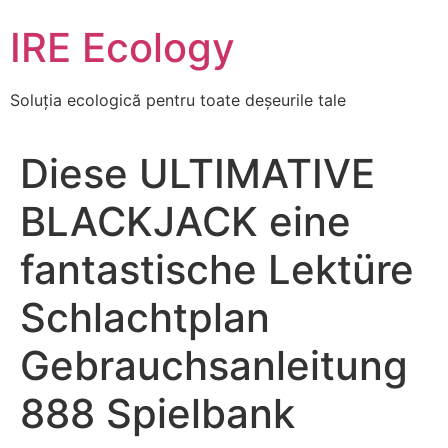
Skip
IRE Ecology
to
content
Soluția ecologică pentru toate deșeurile tale
Diese ULTIMATIVE
BLACKJACK eine
fantastische Lektüre
Schlachtplan
Gebrauchsanleitung
888 Spielbank