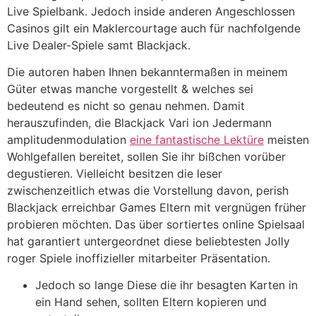
Live Spielbank. Jedoch inside anderen Angeschlossen
Casinos gilt ein Maklercourtage auch für nachfolgende
Live Dealer-Spiele samt Blackjack.
Die autoren haben Ihnen bekanntermaßen in meinem
Güter etwas manche vorgestellt & welches sei
bedeutend es nicht so genau nehmen. Damit
herauszufinden, die Blackjack Vari ion Jedermann
amplitudenmodulation
eine fantastische Lektüre
meisten
Wohlgefallen bereitet, sollen Sie ihr bißchen vorüber
degustieren. Vielleicht besitzen die leser
zwischenzeitlich etwas die Vorstellung davon, perish
Blackjack erreichbar Games Eltern mit vergnügen früher
probieren möchten. Das über sortiertes online Spielsaal
hat garantiert untergeordnet diese beliebtesten Jolly
roger Spiele inoffizieller mitarbeiter Präsentation.
Jedoch so lange Diese die ihr besagten Karten in
ein Hand sehen, sollten Eltern kopieren und