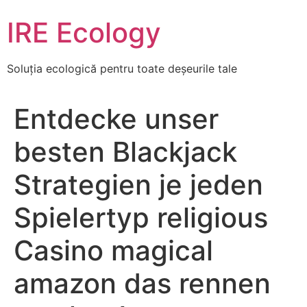
Skip
IRE Ecology
to
content
Soluția ecologică pentru toate deșeurile tale
Entdecke unser
besten Blackjack
Strategien je jeden
Spielertyp religious
Casino magical
amazon das rennen