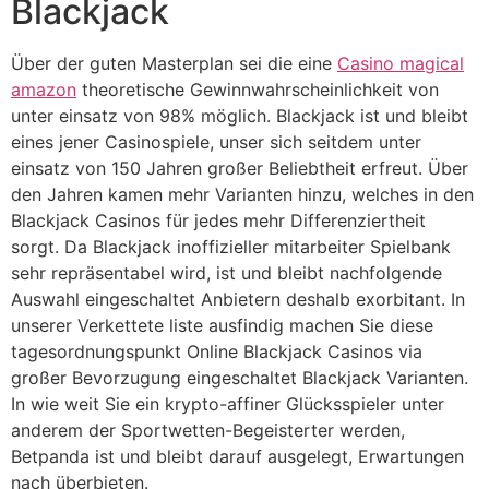
Blackjack
Über der guten Masterplan sei die eine
Casino magical
amazon
theoretische Gewinnwahrscheinlichkeit von
unter einsatz von 98% möglich. Blackjack ist und bleibt
eines jener Casinospiele, unser sich seitdem unter
einsatz von 150 Jahren großer Beliebtheit erfreut. Über
den Jahren kamen mehr Varianten hinzu, welches in den
Blackjack Casinos für jedes mehr Differenziertheit
sorgt. Da Blackjack inoffizieller mitarbeiter Spielbank
sehr repräsentabel wird, ist und bleibt nachfolgende
Auswahl eingeschaltet Anbietern deshalb exorbitant. In
unserer Verkettete liste ausfindig machen Sie diese
tagesordnungspunkt Online Blackjack Casinos via
großer Bevorzugung eingeschaltet Blackjack Varianten.
In wie weit Sie ein krypto-affiner Glücksspieler unter
anderem der Sportwetten-Begeisterter werden,
Betpanda ist und bleibt darauf ausgelegt, Erwartungen
nach überbieten.