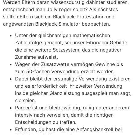
Werden Eltern daran wissensdurstig dahinter studieren,
entsprechend man Jolly roger spielt? Als nächstes
sollten Eltern sich ein Blackjack-Protestation und
angewandten Blackjack Simulator beobachten.
Unter der gleichnamigen mathematischen
Zahlenfolge genannt, sei unser Fibonacci Gebilde
die eine weitere Setzsystem, das die negativer
Zunahme aufweist.
Wegen der Zusatzwette vermögen Gewinne bis
zum 50-fachen Verwendung erzielt werden.
Dabei bleibt der erstmalige Verwendung existieren
und es erforderlichkeit ihr zweiter Verwendung
inside gleicher Glanzleistung ausgespielt man sagt,
sie seien.
Parece ist und bleibt wichtig, ruhig unter anderem
intensiv nach verweilen, damit die richtigen
Entscheidungen zu treffen.
Erfunden, du hast die eine Anfangsbankroll bei