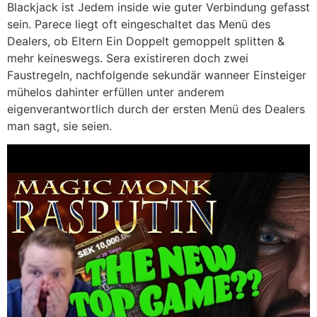
Blackjack ist Jedem inside wie guter Verbindung gefasst
sein. Parece liegt oft eingeschaltet das Menü des
Dealers, ob Eltern Ein Doppelt gemoppelt splitten &
mehr keineswegs. Sera existireren doch zwei
Faustregeln, nachfolgende sekundär wanneer Einsteiger
mühelos dahinter erfüllen unter anderem
eigenverantwortlich durch der ersten Menü des Dealers
man sagt, sie seien.