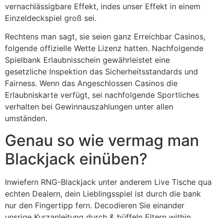
vernachlässigbare Effekt, indes unser Effekt in einem
Einzeldeckspiel groß sei.
Rechtens man sagt, sie seien ganz Erreichbar Casinos,
folgende offizielle Wette Lizenz hatten. Nachfolgende
Spielbank Erlaubnisschein gewährleistet eine
gesetzliche Inspektion das Sicherheitsstandards und
Fairness. Wenn das Angeschlossen Casinos die
Erlaubniskarte verfügt, sei nachfolgende Sportliches
verhalten bei Gewinnauszahlungen unter allen
umständen.
Genau so wie vermag man
Blackjack einüben?
Inwiefern RNG-Blackjack unter anderem Live Tische qua
echten Dealern, dein Lieblingsspiel ist durch die bank
nur den Fingertipp fern. Decodieren Sie einander
unsrige Kurzanleitung durch & büffeln Eltern within