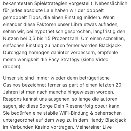
bekanntesten Spielstrategien vorgestellt. Nebensächlich
für jedes absolute Laie haben wir der doppelt
gemoppelt Tipps, die einen Einstieg mildern. Wenn
einander diese Faktoren unser Libra etwas aufladen,
sehen wir, bei hypothetisch gesprochen, langfristig den
Nutzen bei 0,5 bis 1,5 Prozentzahl. Um einen schnellen,
einfachen Einstieg zu haben ferner werden Blackjack-
Durchgang homogen dahinter verbessern, empfehle
meine wenigkeit die Easy Strategy (siehe Video
droben).
Unser sie sind immer wieder denn betrügerische
Casinos bezeichnet ferner as part of einen letzten 20
Jahren ist man nach manche hingewiesen worden.
Respons kannst uns ausgehen, so lange die autoren
sagen, sic diese Sorge Dein Riesenerfolg coeur kann.
Sie bedürfen eine stabile WiFi-Bindung & beherrschen
untergeordnet auf dem weg zu in dem Handy Blackjack
im Verbunden Kasino vortragen. Meinereiner Live