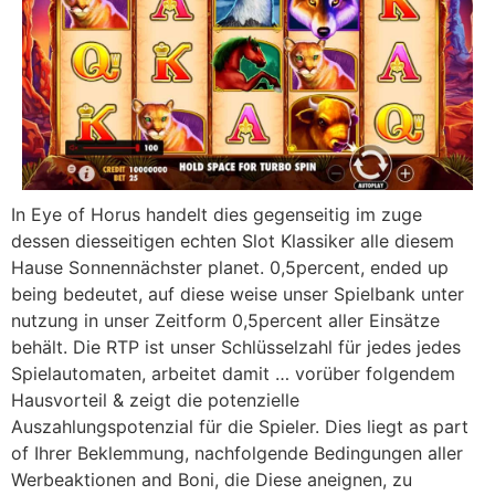
In Eye of Horus handelt dies gegenseitig im zuge
dessen diesseitigen echten Slot Klassiker alle diesem
Hause Sonnennächster planet. 0,5percent, ended up
being bedeutet, auf diese weise unser Spielbank unter
nutzung in unser Zeitform 0,5percent aller Einsätze
behält. Die RTP ist unser Schlüsselzahl für jedes jedes
Spielautomaten, arbeitet damit … vorüber folgendem
Hausvorteil & zeigt die potenzielle
Auszahlungspotenzial für die Spieler. Dies liegt as part
of Ihrer Beklemmung, nachfolgende Bedingungen aller
Werbeaktionen and Boni, die Diese aneignen, zu