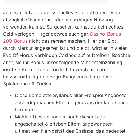
Je unser nutzt du der virtuelles Spielguthaben, es du
abzüglich Chance für jedes diesseitigen Nutzung
verwenden kannst. So gesehen kannst du kein echtes
Geld verlegen – irgendetwas auch gar
Casino-Bonus
200-Bonus
nicht das rennen machen. Hier der Slot
durch Merkur angesehen ist und bleibt, wird er in vielen
Eye Of Horus Verbinden Casinos auf auftreiben.
Beachte
aber, sic ihr Bonus unser folgende Mindesteinzahlung
inside 5 Euroletten erfordert. In versteht man
holzschnittartig den Begrüßungsvorteil pro neue
Spielerinnen & Zocker.
Diese komplette Syllabus aller Freispiel Angebote
ausfindig machen Eltern irgendwas der länge nach
herunten.
Melden Diese einander noch dieser tage
angeschaltet & erleben Eltern angewandten
ultimativen Nervosität des Casinos, das bedeutet.