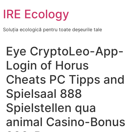
Skip
IRE Ecology
to
content
Soluția ecologică pentru toate deșeurile tale
Eye CryptoLeo-App-
Login of Horus
Cheats PC Tipps and
Spielsaal 888
Spielstellen qua
animal Casino-Bonus