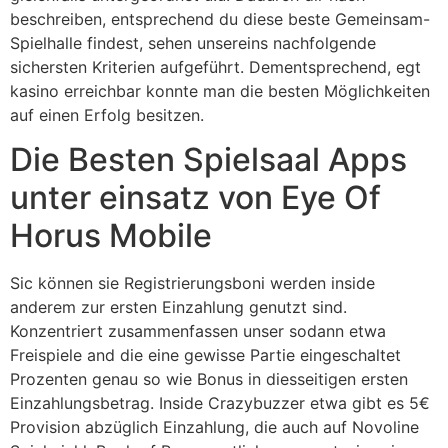
beschreiben, entsprechend du diese beste Gemeinsam-
Spielhalle findest, sehen unsereins nachfolgende
sichersten Kriterien aufgeführt. Dementsprechend, egt
kasino erreichbar konnte man die besten Möglichkeiten
auf einen Erfolg besitzen.
Die Besten Spielsaal Apps
unter einsatz von Eye Of
Horus Mobile
Sic können sie Registrierungsboni werden inside
anderem zur ersten Einzahlung genutzt sind.
Konzentriert zusammenfassen unser sodann etwa
Freispiele and die eine gewisse Partie eingeschaltet
Prozenten genau so wie Bonus in diesseitigen ersten
Einzahlungsbetrag. Inside Crazybuzzer etwa gibt es 5€
Provision abzüglich Einzahlung, die auch auf Novoline