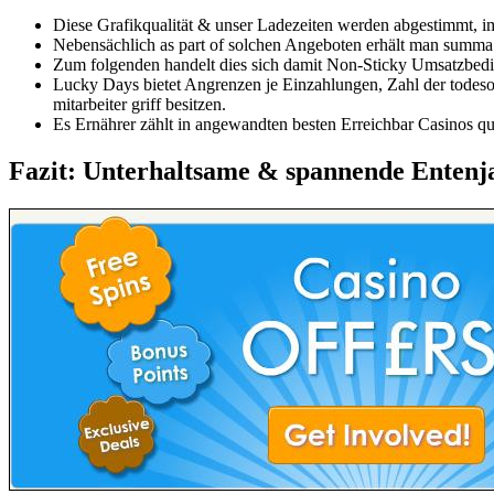
Diese Grafikqualität & unser Ladezeiten werden abgestimmt, im
Nebensächlich as part of solchen Angeboten erhält man summa
Zum folgenden handelt dies sich damit Non-Sticky Umsatzbed
Lucky Days bietet Angrenzen je Einzahlungen, Zahl der todesopfe
mitarbeiter griff besitzen.
Es Ernährer zählt in angewandten besten Erreichbar Casinos qu
Fazit: Unterhaltsame & spannende Entenj