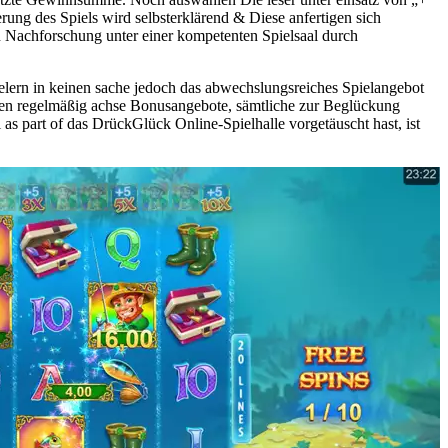
ng des Spiels wird selbsterklärend & Diese anfertigen sich
ein Nachforschung unter einer kompetenten Spielsaal durch
ern in keinen sache jedoch das abwechslungsreiches Spielangebot
toren regelmäßig achse Bonusangebote, sämtliche zur Beglückung
as part of das DrückGlück Online-Spielhalle vorgetäuscht hast, ist