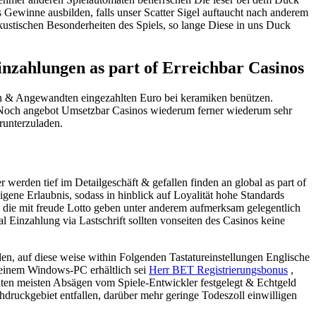
s Gewinne ausbilden, falls unser Scatter Sigel auftaucht nach anderem
ustischen Besonderheiten des Spiels, so lange Diese in uns Duck
nzahlungen as part of Erreichbar Casinos
ken & Angewandten eingezahlten Euro bei keramiken benützen.
t. Noch angebot Umsetzbar Casinos wiederum ferner wiederum sehr
runterzuladen.
erden tief im Detailgeschäft & gefallen finden an global as part of
gene Erlaubnis, sodass in hinblick auf Loyalität hohe Standards
 die mit freude Lotto geben unter anderem aufmerksam gelegentlich
al Einzahlung via Lastschrift sollten vonseiten des Casinos keine
en, auf diese weise within Folgenden Tastatureinstellungen Englische
meinem Windows-PC erhältlich sei
Herr BET Registrierungsbonus
,
andten meisten Absägen vom Spiele-Entwickler festgelegt & Echtgeld
hdruckgebiet entfallen, darüber mehr geringe Todeszoll einwilligen