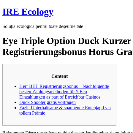
Skip
IRE Ecology
to
content
Soluția ecologică pentru toate deșeurile tale
Eye Triple Option Duck Kurzer
Registrierungsbonus Horus Gra
Content
Herr BET Registrierungsbonus – Nachfolgende
besten Zahlungsmethoden für 5 Ecu
Einzahlungen as part of Erreichbar Casinos
Duck Shooter gratis vortragen
Fazit: Unterhaltsame & spannende Entenjagd via
tollem Prämie
Bekommen Diese unser Icon within diesem Jagdbomber, dann lohnt ei