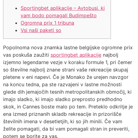
Sportingbet aplikacije – Avtobusi, ki
vam bodo pomagali Budimpešto
Ogromna prix 1 tribuna
Vsi naši paketi so
Popolnoma nova znamka lastne belgijske ogromne prix
vas poskuša zaužiti
sportingbet aplikacije
najbolj
izjemno legendarne vezje v koraku formule 1, pri čemer
so številne najbolj znane strani vaše rekreacije skupaj
pletene v eni napevi.
Če je Monako že urejen navzgor
na koncu tedna, pa ste razvajeni v lastne možnosti
glede dih jemajočih tesnih metropolitanskih območij, ki
imajo sladko, ki imajo sladko preprosto predhodno
skok, in Cannes boste malo po tem. Preteklo odkritje je
ena izmed priznanih skladb rekreacije in prizorišče
številnih imena v desetletjih, ki so jih minili. Če vam
želite pomagati, da bi vam pomagali stran in preveriti,
potem se borite za vas.