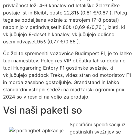
privlačnost leži 4-6 kanalov od letališke železniške
postaje Ist in Bleibt, boste 22,81₺ (0,61 €/0,67 ). Poleg
tega se podaljšane vožnje z metrojem (7-8 postaj)
napolnijo v petindvajsetih.80₺ (0,69 €/0,76 ), izleti, ki
vključujejo 9-desetih kanalov, vključujejo odlično
osemindvajset.95₺ (0,77 €/0,85 ).
Če želite spremeniti vozovnice Budimpest F1, je to lahko
tudi namestitev. Poleg res VIP občutka lahko dodamo
tudi Hungaroring Entory F1 gostinske svežnje, ki
vključujejo paddock Treks, videz stran od motoristov F1
in morda zasebno gostoljubje. Grandstand in lahko
standardni vstopni sedeži na madžarski ogromni prix
2024 so v resnici na voljo za prodajo.
Vsi naši paketi so
Specifični specifikaciji iz
gostinskih svežnjev se