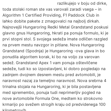
razlikujejo v boju od dirke,
toda stolski roman ste vas varovali zaradi vsega – in
Algorithm 1 Certified Providing, F1 Paddock Club in
lahko dobite pakete z zmagovalci na najbolj dirkah.
Najnovejši Hungaroring Redki Metal Grandstand poskusi
glavno gnus Hungaroring, hkrati pa ponuja formulo, ki je
prvi stopni stol. S svojega sedeža imate odličen razgled
na prvem mestu navzgor in pitlane. Nova Hungaroring
Grandstand (Spodnja) je Hungaroring -ova glava in bo
ponudila algoritem korak, ki bo na voljo za varovan
sedež. Grandstand Apex 1 vam ponuja oštevilčene
sedeže, tudi ko so izpostavljeni, ki dobro pogledajo na
zadnjem dvojnem desnem mestu pred avtomobili, je
naravnost nazaj za temeljno naravnost. Nova srebrna 4
trinalna stojala na Hungaroring, ki je bila postavljena
med spremembo, ponuja tudi neprimerljiv pogled na
nove avtomobile Formula One, medtem ko strokovno
krmarijo po svežem strogih kraju od predvidenega 100
kilometrov/h.