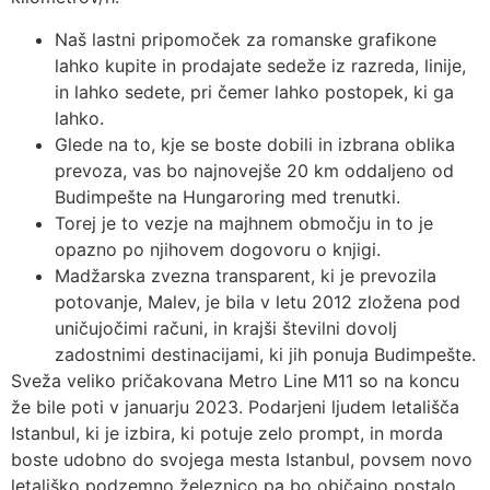
Naš lastni pripomoček za romanske grafikone
lahko kupite in prodajate sedeže iz razreda, linije,
in lahko sedete, pri čemer lahko postopek, ki ga
lahko.
Glede na to, kje se boste dobili in izbrana oblika
prevoza, vas bo najnovejše 20 km oddaljeno od
Budimpešte na Hungaroring med trenutki.
Torej je to vezje na majhnem območju in to je
opazno po njihovem dogovoru o knjigi.
Madžarska zvezna transparent, ki je prevozila
potovanje, Malev, je bila v letu 2012 zložena pod
uničujočimi računi, in krajši številni dovolj
zadostnimi destinacijami, ki jih ponuja Budimpešte.
Sveža veliko pričakovana Metro Line M11 so na koncu
že bile poti v januarju 2023. Podarjeni ljudem letališča
Istanbul, ki je izbira, ki potuje zelo prompt, in morda
boste udobno do svojega mesta Istanbul, povsem novo
letališko podzemno železnico pa bo običajno postalo