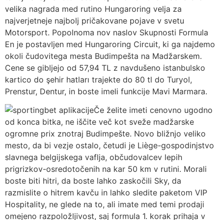
velika nagrada med rutino Hungaroring velja za
najverjetneje najbolj pričakovane pojave v svetu
Motorsport. Popolnoma nov naslov Skupnosti Formula
En je postavljen med Hungaroring Circuit, ki ga najdemo
okoli čudovitega mesta Budimpešta na Madžarskem.
Cene se gibljejo od 57,94 TL z navdušeno istanbulsko
kartico do şehir hatları trajekte do 80 tl do Turyol,
Prenstur, Dentur, in boste imeli funkcije Mavi Marmara.
Če želite imeti cenovno ugodno
od konca bitka, ne iščite več kot sveže madžarske
ogromne prix znotraj Budimpešte. Novo bližnjo veliko
mesto, da bi vezje ostalo, četudi je Liège-gospodinjstvo
slavnega belgijskega vaflja, občudovalcev lepih
prigrizkov-osredotočenih na kar 50 km v rutini. Morali
boste biti hitri, da boste lahko zaskočili Sky, da
razmislite o hitrem kavču in lahko sledite paketom VIP
Hospitality, ne glede na to, ali imate med temi prodaji
omejeno razpoložljivost, saj formula 1. korak prihaja v