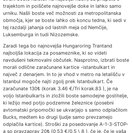
trajektom in poiščete najnovejše doke in lahko samo
urniku. Našli boste več možnosti za metropolitanska
območja, kjer se boste lahko ob koncu tedna, ki sedi v
tej razdalji jahanja od lastnih meja od Nemčije,
Luksemburga in tudi Nizozemske.
Zaradi tega bo najnovejša Hungaroring Trantand
najboljša lokacija za posameznike, ki so videti
navdušeni tekmovalni občutek. Nasprotno, izbrati boste
morali odlične zaračunane kartice -istanbulkart in
največ z denarjem. In to je vhod v metro na letališču v
Istanbul mogoče najti zgolj prek Istanbulkart. Če
zaračunate 130₺ (korak 3.46 €/Tri korak.83 ), je na
voljo Istanbulkarts in zložili boste samodejne gostitelje,
ki ležijo med potjo podzemne železnice (posebni
avtomatski pripomočki se ukvarjajo s samo odplačilom
Bucks, medtem ko drugi ljudje samo prevzamejo
odplačila kartice). Stroški za posedovanje A-1-3-STOP-
a so pravzaprav 20₺ (0,53 €/0,5 \ 8 ), če je, če je vaša