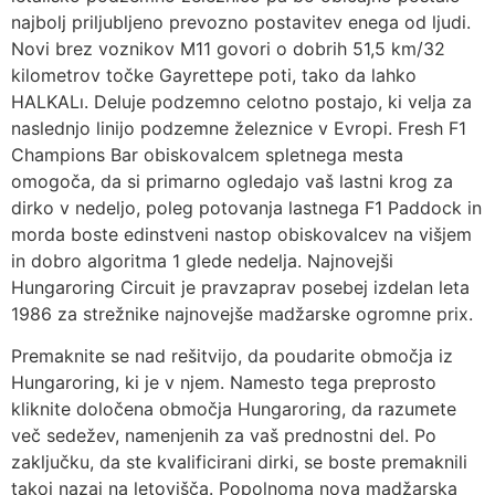
najbolj priljubljeno prevozno postavitev enega od ljudi.
Novi brez voznikov M11 govori o dobrih 51,5 km/32
kilometrov točke Gayrettepe poti, tako da lahko
HALKALı. Deluje podzemno celotno postajo, ki velja za
naslednjo linijo podzemne železnice v Evropi. Fresh F1
Champions Bar obiskovalcem spletnega mesta
omogoča, da si primarno ogledajo vaš lastni krog za
dirko v nedeljo, poleg potovanja lastnega F1 Paddock in
morda boste edinstveni nastop obiskovalcev na višjem
in dobro algoritma 1 glede nedelja. Najnovejši
Hungaroring Circuit je pravzaprav posebej izdelan leta
1986 za strežnike najnovejše madžarske ogromne prix.
Premaknite se nad rešitvijo, da poudarite območja iz
Hungaroring, ki je v njem. Namesto tega preprosto
kliknite določena območja Hungaroring, da razumete
več sedežev, namenjenih za vaš prednostni del. Po
zaključku, da ste kvalificirani dirki, se boste premaknili
takoj nazaj na letovišča. Popolnoma nova madžarska