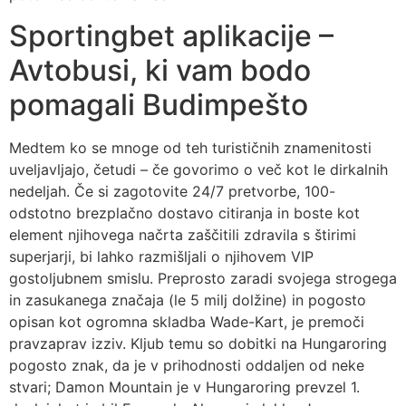
Sportingbet aplikacije –
Avtobusi, ki vam bodo
pomagali Budimpešto
Medtem ko se mnoge od teh turističnih znamenitosti
uveljavljajo, četudi – če govorimo o več kot le dirkalnih
nedeljah. Če si zagotovite 24/7 pretvorbe, 100-
odstotno brezplačno dostavo citiranja in boste kot
element njihovega načrta zaščitili zdravila s štirimi
superjarji, bi lahko razmišljali o njihovem VIP
gostoljubnem smislu. Preprosto zaradi svojega strogega
in zasukanega značaja (le 5 milj dolžine) in pogosto
opisan kot ogromna skladba Wade-Kart, je premoči
pravzaprav izziv. Kljub temu so dobitki na Hungaroring
pogosto znak, da je v prihodnosti oddaljen od neke
stvari; Damon Mountain je v Hungaroring prevzel 1.