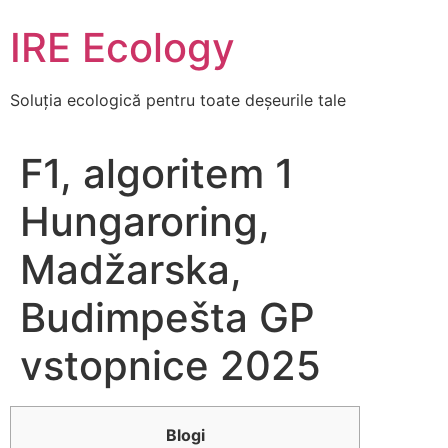
Skip
IRE Ecology
to
content
Soluția ecologică pentru toate deșeurile tale
F1, algoritem 1
Hungaroring,
Madžarska,
Budimpešta GP
vstopnice 2025
Blogi