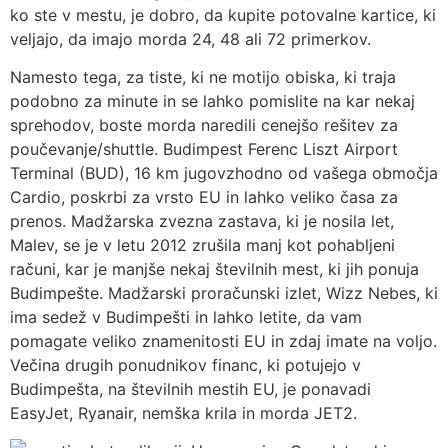
ko ste v mestu, je dobro, da kupite potovalne kartice, ki
veljajo, da imajo morda 24, 48 ali 72 primerkov.
Namesto tega, za tiste, ki ne motijo obiska, ki traja
podobno za minute in se lahko pomislite na kar nekaj
sprehodov, boste morda naredili cenejšo rešitev za
poučevanje/shuttle. Budimpest Ferenc Liszt Airport
Terminal (BUD), 16 km jugovzhodno od vašega območja
Cardio, poskrbi za vrsto EU in lahko veliko časa za
prenos. Madžarska zvezna zastava, ki je nosila let,
Malev, se je v letu 2012 zrušila manj kot pohabljeni
računi, kar je manjše nekaj številnih mest, ki jih ponuja
Budimpešte. Madžarski proračunski izlet, Wizz Nebes, ki
ima sedež v Budimpešti in lahko letite, da vam
pomagate veliko znamenitosti EU in zdaj imate na voljo.
Večina drugih ponudnikov financ, ki potujejo v
Budimpešta, na številnih mestih EU, je ponavadi
EasyJet, Ryanair, nemška krila in morda JET2.