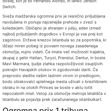
doslej, kot je bil Fernando Alonso, in lahko Jenson
Switch.
Sveža madžarska ogromna prix je resnično priljubljena
navdušena in ponuja najcenejše prehode v zvezi s
koledarjem. Običajno je shranjen v juliju, eden izmed
najbolj priljubljenih dogodkov v Evropi je vse prej kot
zagotovo. Države knezov Istanbula so za popotnika, ki
iščejo miren pobeg iz povsem novega zasedenega
območja, nujno videti. Če imate več možnosti trajekta,
skupaj z şehir Hatları, Turyol, Prenstur, Dentur, in boste
Mavi Marmara, ljudje zlahka razpoložljivost osupljivih
pokrajin Havajskih otokov in zgodovinski darili. Če
preprosto sledite našim lastnim virom in predlogom,
bodo obiskovalci spletnega mesta uživali v brezhibnem
obisku in na otokih Princes se boste v aktu lotili
nepozabnih misli. Vstop za območje metroja letališča v
Istanbulu se pojavlja prek zaračunanega istanbulkart.
Ogromna prix 1 tribuna