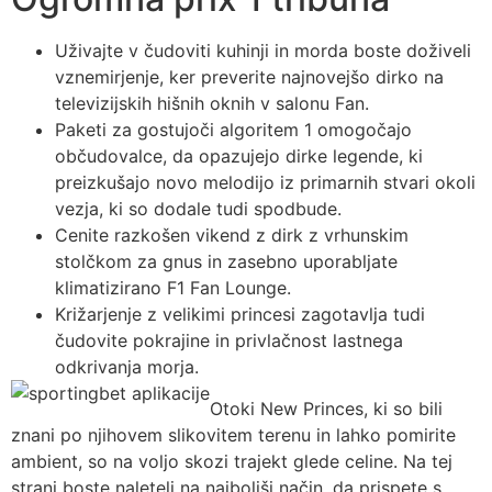
Uživajte v čudoviti kuhinji in morda boste doživeli
vznemirjenje, ker preverite najnovejšo dirko na
televizijskih hišnih oknih v salonu Fan.
Paketi za gostujoči algoritem 1 omogočajo
občudovalce, da opazujejo dirke legende, ki
preizkušajo novo melodijo iz primarnih stvari okoli
vezja, ki so dodale tudi spodbude.
Cenite razkošen vikend z dirk z vrhunskim
stolčkom za gnus in zasebno uporabljate
klimatizirano F1 Fan Lounge.
Križarjenje z velikimi princesi zagotavlja tudi
čudovite pokrajine in privlačnost lastnega
odkrivanja morja.
Otoki New Princes, ki so bili
znani po njihovem slikovitem terenu in lahko pomirite
ambient, so na voljo skozi trajekt glede celine. Na tej
strani boste naleteli na najboljši način, da prispete s