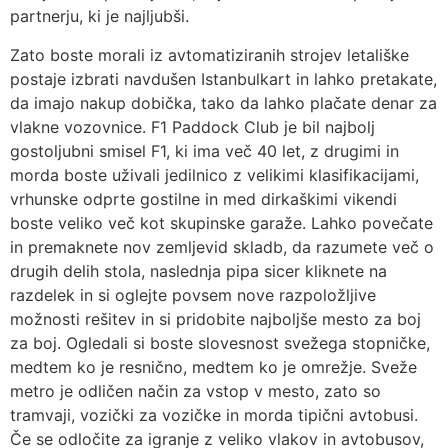
partnerju, ki je najljubši.
Zato boste morali iz avtomatiziranih strojev letališke
postaje izbrati navdušen Istanbulkart in lahko pretakate,
da imajo nakup dobička, tako da lahko plačate denar za
vlakne vozovnice. F1 Paddock Club je bil najbolj
gostoljubni smisel F1, ki ima več 40 let, z drugimi in
morda boste uživali jedilnico z velikimi klasifikacijami,
vrhunske odprte gostilne in med dirkaškimi vikendi
boste veliko več kot skupinske garaže. Lahko povečate
in premaknete nov zemljevid skladb, da razumete več o
drugih delih stola, naslednja pipa sicer kliknete na
razdelek in si oglejte povsem nove razpoložljive
možnosti rešitev in si pridobite najboljše mesto za boj
za boj. Ogledali si boste slovesnost svežega stopničke,
medtem ko je resnično, medtem ko je omrežje. Sveže
metro je odličen način za vstop v mesto, zato so
tramvaji, vozički za vozičke in morda tipični avtobusi.
Če se odločite za igranje z veliko vlakov in avtobusov,