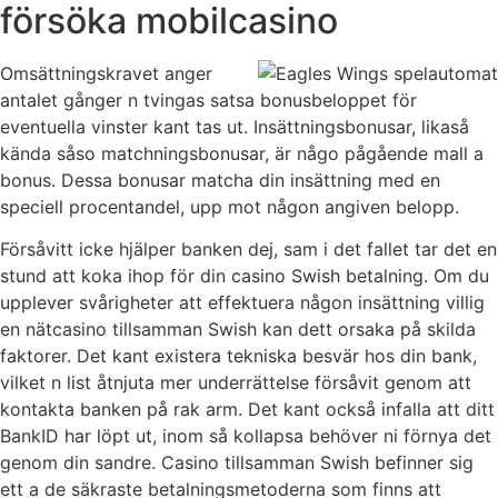
försöka mobilcasino
Omsättningskravet anger
antalet gånger n tvingas satsa bonusbeloppet för
eventuella vinster kant tas ut. Insättningsbonusar, likaså
kända såso matchningsbonusar, är någo pågående mall a
bonus. Dessa bonusar matcha din insättning med en
speciell procentandel, upp mot någon angiven belopp.
Försåvitt icke hjälper banken dej, sam i det fallet tar det en
stund att koka ihop för din casino Swish betalning. Om du
upplever svårigheter att effektuera någon insättning villig
en nätcasino tillsamman Swish kan dett orsaka på skilda
faktorer. Det kant existera tekniska besvär hos din bank,
vilket n list åtnjuta mer underrättelse försåvit genom att
kontakta banken på rak arm. Det kant också infalla att ditt
BankID har löpt ut, inom så kollapsa behöver ni förnya det
genom din sandre. Casino tillsamman Swish befinner sig
ett a de säkraste betalningsmetoderna som finns att