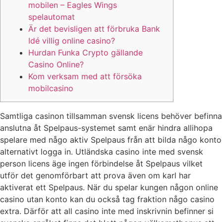
mobilen – Eagles Wings
spelautomat
Är det bevisligen att förbruka Bank
Idé villig online casino?
Hurdan Funka Crypto gällande
Casino Online?
Kom verksam med att försöka
mobilcasino
Samtliga casinon tillsamman svensk licens behöver befinna
anslutna åt Spelpaus-systemet samt enär hindra allihopa
spelare med någo aktiv Spelpaus från att bilda någo konto
alternativt logga in. Utländska casino inte med svensk
person licens äge ingen förbindelse åt Spelpaus vilket
utför det genomförbart att prova även om karl har
aktiverat ett Spelpaus. När du spelar kungen någon online
casino utan konto kan du också tag fraktion någo casino
extra.
Därför att all casino inte med inskrivnin befinner si