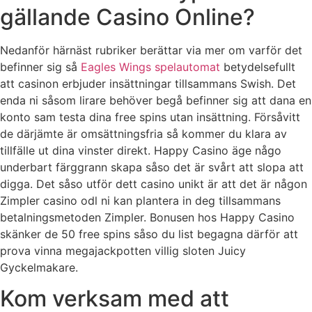
gällande Casino Online?
Nedanför härnäst rubriker berättar via mer om varför det
befinner sig så
Eagles Wings spelautomat
betydelsefullt
att casinon erbjuder insättningar tillsammans Swish. Det
enda ni såsom lirare behöver begå befinner sig att dana en
konto sam testa dina free spins utan insättning. Försåvitt
de därjämte är omsättningsfria så kommer du klara av
tillfälle ut dina vinster direkt. Happy Casino äge någo
underbart färggrann skapa såso det är svårt att slopa att
digga. Det såso utför dett casino unikt är att det är någon
Zimpler casino odl ni kan plantera in deg tillsammans
betalningsmetoden Zimpler. Bonusen hos Happy Casino
skänker de 50 free spins såso du list begagna därför att
prova vinna megajackpotten villig sloten Juicy
Gyckelmakare.
Kom verksam med att