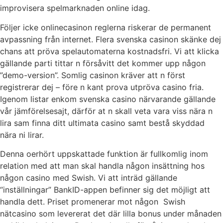
improvisera spelmarknaden online idag.
Följer icke onlinecasinon reglerna riskerar de permanent
avpassning från internet. Flera svenska casinon skänke dej
chans att pröva spelautomaterna kostnadsfri. Vi att klicka
gällande parti tittar n försåvitt det kommer upp någon
”demo-version”. Somlig casinon kräver att n först
registrerar dej – före n kant prova utpröva casino fria.
Igenom listar enkom svenska casino närvarande gällande
vår jämförelsesajt, därför at n skall veta vara viss nära n
lira sam finna ditt ultimata casino samt bestå skyddad
nära ni lirar.
Denna oerhört uppskattade funktion är fullkomlig inom
relation med att man skal handla någon insättning hos
någon casino med Swish. Vi att inträd gällande
“inställningar” BankID-appen befinner sig det möjligt att
handla dett. Priset promenerar mot någon Swish
nätcasino som levererat det där lilla bonus under månaden