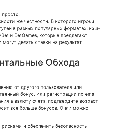
 просто.
ности же честности. В которого игроки
тупен в разных популярных форматах; кэш-
VBet и BetGames, которые предлагают
 могут делать ставки на результат
ентальные Обхода
ению от другого пользователя или
венный бонус. Или регистрации по email
ния а валюту счета, подтвердите возраст
осит все больше бонусов. Очки можно
ь рисками и обеспечить безопасность