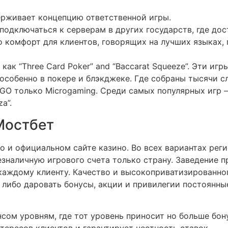
ерживает концепцию ответственной игры.
дключаться к серверам в других государств, где дост
о комфорт для клиентов, говорящих на лучших языках,
ак “Three Card Poker” and “Baccarat Squeeze”. Эти игр
собенно в покере и блэкджеке. Где собраны тысячи сл
’n GO только Microgaming. Среди самых популярных игр — 
a”.
Мостбет
о и официальном сайте казино. Во всех вариантах рег
езналичную игрового счета только страну. Заведение
каждому клиенту. Качество и высокоприватизированног
t либо даровать бонусы, акции и привилегии постоянны
сом уровням, где тот уровень приносит но больше бон
тересов клиентов и гарантирует честность ставок.