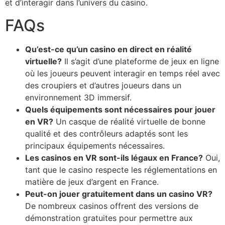
et d’interagir dans l’univers du casino.
FAQs
Qu’est-ce qu’un casino en direct en réalité
virtuelle?
Il s’agit d’une plateforme de jeux en ligne
où les joueurs peuvent interagir en temps réel avec
des croupiers et d’autres joueurs dans un
environnement 3D immersif.
Quels équipements sont nécessaires pour jouer
en VR?
Un casque de réalité virtuelle de bonne
qualité et des contrôleurs adaptés sont les
principaux équipements nécessaires.
Les casinos en VR sont-ils légaux en France?
Oui,
tant que le casino respecte les réglementations en
matière de jeux d’argent en France.
Peut-on jouer gratuitement dans un casino VR?
De nombreux casinos offrent des versions de
démonstration gratuites pour permettre aux