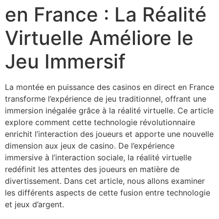
en France : La Réalité
Virtuelle Améliore le
Jeu Immersif
La montée en puissance des casinos en direct en France
transforme l’expérience de jeu traditionnel, offrant une
immersion inégalée grâce à la réalité virtuelle. Ce article
explore comment cette technologie révolutionnaire
enrichit l’interaction des joueurs et apporte une nouvelle
dimension aux jeux de casino. De l’expérience
immersive à l’interaction sociale, la réalité virtuelle
redéfinit les attentes des joueurs en matière de
divertissement. Dans cet article, nous allons examiner
les différents aspects de cette fusion entre technologie
et jeux d’argent.