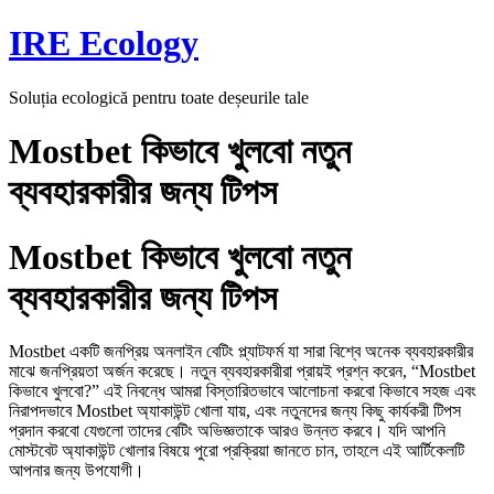
Skip
IRE Ecology
to
content
Soluția ecologică pentru toate deșeurile tale
Mostbet কিভাবে খুলবো নতুন
ব্যবহারকারীর জন্য টিপস
Mostbet কিভাবে খুলবো নতুন
ব্যবহারকারীর জন্য টিপস
Mostbet একটি জনপ্রিয় অনলাইন বেটিং প্ল্যাটফর্ম যা সারা বিশ্বে অনেক ব্যবহারকারীর
মাঝে জনপ্রিয়তা অর্জন করেছে। নতুন ব্যবহারকারীরা প্রায়ই প্রশ্ন করেন, “Mostbet
কিভাবে খুলবো?” এই নিবন্ধে আমরা বিস্তারিতভাবে আলোচনা করবো কিভাবে সহজ এবং
নিরাপদভাবে Mostbet অ্যাকাউন্ট খোলা যায়, এবং নতুনদের জন্য কিছু কার্যকরী টিপস
প্রদান করবো যেগুলো তাদের বেটিং অভিজ্ঞতাকে আরও উন্নত করবে। যদি আপনি
মোস্টবেট অ্যাকাউন্ট খোলার বিষয়ে পুরো প্রক্রিয়া জানতে চান, তাহলে এই আর্টিকেলটি
আপনার জন্য উপযোগী।