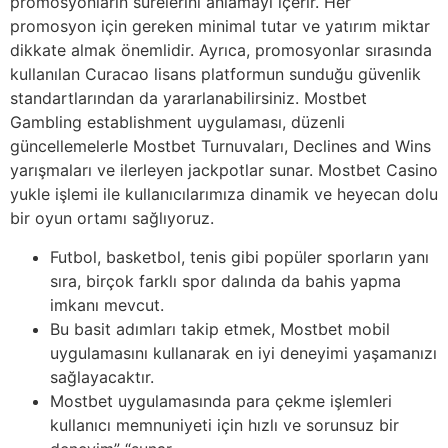
promosyonların sürelerini anlamayı içerir. Her
promosyon için gereken minimal tutar ve yatırım miktar
dikkate almak önemlidir. Ayrıca, promosyonlar sırasında
kullanılan Curacao lisans platformun sunduğu güvenlik
standartlarından da yararlanabilirsiniz. Mostbet
Gambling establishment uygulaması, düzenli
güncellemelerle Mostbet Turnuvaları, Declines and Wins
yarışmaları ve ilerleyen jackpotlar sunar. Mostbet Casino
yukle işlemi ile kullanıcılarımıza dinamik ve heyecan dolu
bir oyun ortamı sağlıyoruz.
Futbol, basketbol, tenis gibi popüler sporların yanı
sıra, birçok farklı spor dalında da bahis yapma
imkanı mevcut.
Bu basit adımları takip etmek, Mostbet mobil
uygulamasını kullanarak en iyi deneyimi yaşamanızı
sağlayacaktır.
Mostbet uygulamasında para çekme işlemleri
kullanıcı memnuniyeti için hızlı ve sorunsuz bir