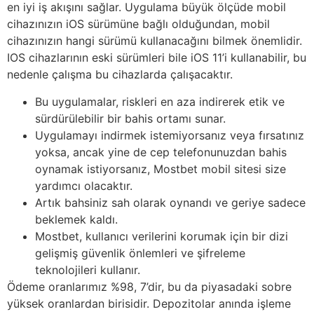
en iyi iş akışını sağlar. Uygulama büyük ölçüde mobil
cihazınızın iOS sürümüne bağlı olduğundan, mobil
cihazınızın hangi sürümü kullanacağını bilmek önemlidir.
IOS cihazlarının eski sürümleri bile iOS 11’i kullanabilir, bu
nedenle çalışma bu cihazlarda çalışacaktır.
Bu uygulamalar, riskleri en aza indirerek etik ve
sürdürülebilir bir bahis ortamı sunar.
Uygulamayı indirmek istemiyorsanız veya fırsatınız
yoksa, ancak yine de cep telefonunuzdan bahis
oynamak istiyorsanız, Mostbet mobil sitesi size
yardımcı olacaktır.
Artık bahsiniz sah olarak oynandı ve geriye sadece
beklemek kaldı.
Mostbet, kullanıcı verilerini korumak için bir dizi
gelişmiş güvenlik önlemleri ve şifreleme
teknolojileri kullanır.
Ödeme oranlarımız %98, 7’dir, bu da piyasadaki sobre
yüksek oranlardan birisidir. Depozitolar anında işleme