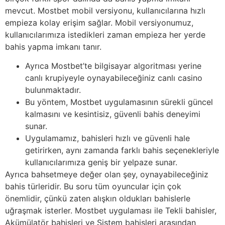
mevcut. Mostbet mobil versiyonu, kullanıcılarına hızlı
empieza kolay erişim sağlar. Mobil versiyonumuz,
kullanıcılarımıza istedikleri zaman empieza her yerde
bahis yapma imkanı tanır.
Ayrıca Mostbet’te bilgisayar algoritması yerine
canlı krupiyeyle oynayabileceğiniz canlı casino
bulunmaktadır.
Bu yöntem, Mostbet uygulamasının sürekli güncel
kalmasını ve kesintisiz, güvenli bahis deneyimi
sunar.
Uygulamamız, bahisleri hızlı ve güvenli hale
getirirken, aynı zamanda farklı bahis seçenekleriyle
kullanıcılarımıza geniş bir yelpaze sunar.
Ayrıca bahsetmeye değer olan şey, oynayabileceğiniz
bahis türleridir. Bu soru tüm oyuncular için çok
önemlidir, çünkü zaten alışkın oldukları bahislerle
uğraşmak isterler. Mostbet uygulaması ile Tekli bahisler,
Akümülatör bahisleri ve Sistem bahisleri arasından