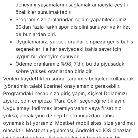
deneyimi yaşamalarını sağlamak amacıyla çeşitli
özellikler sunulmaktadır.
Program size aralarından seçim yapabileceğiniz
30’dan fazla farklı spor disiplini sunuyor ve kriket
de bunlardan biri.
Uygulamamız, yüksek oranlar empieza geniş bahis
seçenekleri ile her seviyedeki bahis sever için
uygun bir deneyim sunuyor.
Ödeme oranlarımız %98, 7’dir, bu da piyasadaki
sobre yüksek oranlardan birisidir.
Verileri kaydettikten sonra, taranmış belgeleri kullanarak
(yönetimin talebi üzerine) onaylamanız gerekebilir.
Programdaki hesabınıza giriş yapın, Kişisel Dolabınızı
ziyaret edin empieza “Para Çek” seçeneğine tıklayın.
Uygulamayı indirmek istemiyorsanız veya fırsatınız
yoksa, ancak yine de cep telefonunuzdan bahis
oynamak istiyorsanız, Mostbet mobil sitesi size yardımcı
olacaktır. Mostbet uygulaması, Android ve iOS cihazlar
için ücretsiz olarak kullanılabilen iyi tasarlanmış bir