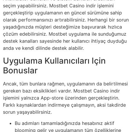
seçim yapabilirsiniz. Mostbet Casino indir işlemini
gerçekleştirip uygulamanın en güncel sürümüne sahip
olarak performansınızı artırabilirsiniz. Herhangi bir sorun
yaşadığınızda müşteri desteğimize başvurarak hızlıca
çözüm edebilirsiniz. Mostbet uygulama ile sunduğumuz
destek kanalları sayesinde her kullanıcı ihtiyaç duyduğu
anda ve kendi dilinde destek alabilir.
Uygulama Kullanıcıları Için
Bonuslar
Ancak, tüm bunlara rağmen, uygulamanın da belirtilmesi
gereken bazı eksiklikleri vardır. Mostbet Casino indir
işlemini yalnızca App-store üzerinden gerçekleştirin.
Farklı kaynaklardan indirmeye çalışmayın, aksi takdirde
sorun yaşayabilirsiniz.
Bu adımları tamamladığınızda hesabınız aktif
blooming gelir ve uygulamanın tüm özelliklerine