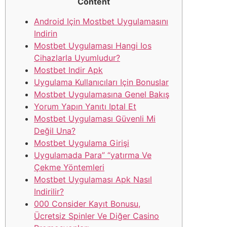
Content
Android Için Mostbet Uygulamasını
Indirin
Mostbet Uygulaması Hangi Ios
Cihazlarla Uyumludur?
Mostbet Indir Apk
Uygulama Kullanıcıları Için Bonuslar
Mostbet Uygulamasına Genel Bakış
Yorum Yapın Yanıtı Iptal Et
Mostbet Uygulaması Güvenli Mi
Değil Una?
Mostbet Uygulama Girişi
Uygulamada Para” “yatırma Ve
Çekme Yöntemleri
Mostbet Uygulaması Apk Nasıl
Indirilir?
000 Consider Kayıt Bonusu,
Ücretsiz Spinler Ve Diğer Casino