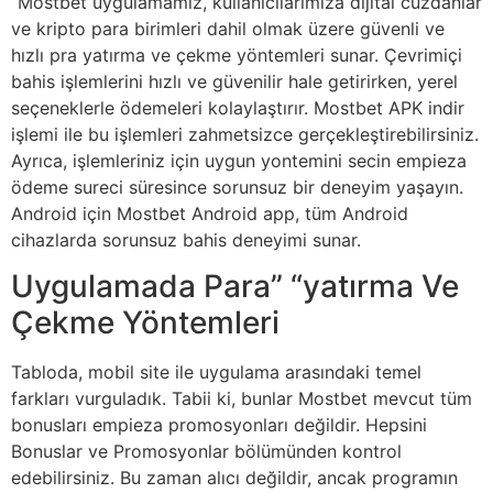
“Mostbet uygulamamız, kullanıcılarımıza dijital cüzdanlar
ve kripto para birimleri dahil olmak üzere güvenli ve
hızlı pra yatırma ve çekme yöntemleri sunar. Çevrimiçi
bahis işlemlerini hızlı ve güvenilir hale getirirken, yerel
seçeneklerle ödemeleri kolaylaştırır. Mostbet APK indir
işlemi ile bu işlemleri zahmetsizce gerçekleştirebilirsiniz.
Ayrıca, işlemleriniz için uygun yontemini secin empieza
ödeme sureci süresince sorunsuz bir deneyim yaşayın.
Android için Mostbet Android app, tüm Android
cihazlarda sorunsuz bahis deneyimi sunar.
Uygulamada Para” “yatırma Ve
Çekme Yöntemleri
Tabloda, mobil site ile uygulama arasındaki temel
farkları vurguladık. Tabii ki, bunlar Mostbet mevcut tüm
bonusları empieza promosyonları değildir. Hepsini
Bonuslar ve Promosyonlar bölümünden kontrol
edebilirsiniz. Bu zaman alıcı değildir, ancak programın