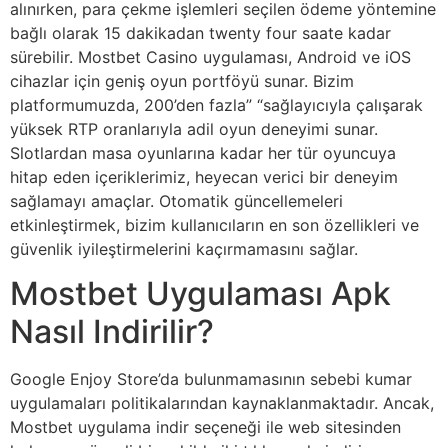
alınırken, para çekme işlemleri seçilen ödeme yöntemine
bağlı olarak 15 dakikadan twenty four saate kadar
sürebilir. Mostbet Casino uygulaması, Android ve iOS
cihazlar için geniş oyun portföyü sunar. Bizim
platformumuzda, 200’den fazla” “sağlayıcıyla çalışarak
yüksek RTP oranlarıyla adil oyun deneyimi sunar.
Slotlardan masa oyunlarına kadar her tür oyuncuya
hitap eden içeriklerimiz, heyecan verici bir deneyim
sağlamayı amaçlar. Otomatik güncellemeleri
etkinleştirmek, bizim kullanıcıların en son özellikleri ve
güvenlik iyileştirmelerini kaçırmamasını sağlar.
Mostbet Uygulaması Apk
Nasıl Indirilir?
Google Enjoy Store’da bulunmamasının sebebi kumar
uygulamaları politikalarından kaynaklanmaktadır. Ancak,
Mostbet uygulama indir seçeneği ile web sitesinden