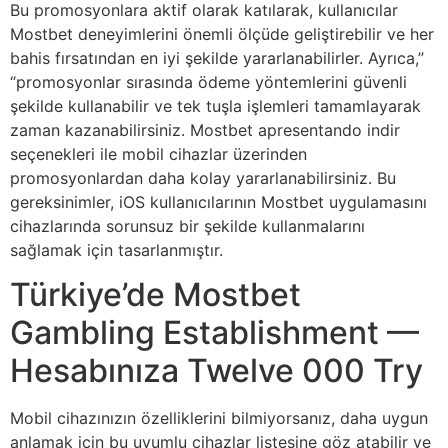
Bu promosyonlara aktif olarak katılarak, kullanıcılar
Mostbet deneyimlerini önemli ölçüde geliştirebilir ve her
bahis fırsatından en iyi şekilde yararlanabilirler. Ayrıca,”
“promosyonlar sırasında ödeme yöntemlerini güvenli
şekilde kullanabilir ve tek tuşla işlemleri tamamlayarak
zaman kazanabilirsiniz. Mostbet apresentando indir
seçenekleri ile mobil cihazlar üzerinden
promosyonlardan daha kolay yararlanabilirsiniz. Bu
gereksinimler, iOS kullanıcılarının Mostbet uygulamasını
cihazlarında sorunsuz bir şekilde kullanmalarını
sağlamak için tasarlanmıştır.
Türkiye’de Mostbet
Gambling Establishment —
Hesabınıza Twelve 000 Try
Mobil cihazınızın özelliklerini bilmiyorsanız, daha uygun
anlamak için bu uyumlu cihazlar listesine göz atabilir ve