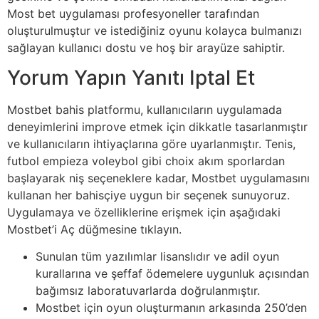
Most bet uygulaması profesyoneller tarafından
oluşturulmuştur ve istediğiniz oyunu kolayca bulmanızı
sağlayan kullanıcı dostu ve hoş bir arayüze sahiptir.
Yorum Yapın Yanıtı Iptal Et
Mostbet bahis platformu, kullanıcıların uygulamada
deneyimlerini improve etmek için dikkatle tasarlanmıştır
ve kullanıcıların ihtiyaçlarına göre uyarlanmıştır. Tenis,
futbol empieza voleybol gibi choix akım sporlardan
başlayarak niş seçeneklere kadar, Mostbet uygulamasını
kullanan her bahisçiye uygun bir seçenek sunuyoruz.
Uygulamaya ve özelliklerine erişmek için aşağıdaki
Mostbet’i Aç düğmesine tıklayın.
Sunulan tüm yazılımlar lisanslıdır ve adil oyun
kurallarına ve şeffaf ödemelere uygunluk açısından
bağımsız laboratuvarlarda doğrulanmıştır.
Mostbet için oyun oluşturmanın arkasında 250’den