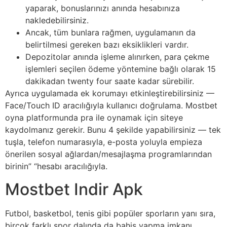
yaparak, bonuslarınızı anında hesabınıza
nakledebilirsiniz.
Ancak, tüm bunlara rağmen, uygulamanın da
belirtilmesi gereken bazı eksiklikleri vardır.
Depozitolar anında işleme alınırken, para çekme
işlemleri seçilen ödeme yöntemine bağlı olarak 15
dakikadan twenty four saate kadar sürebilir.
Ayrıca uygulamada ek korumayı etkinleştirebilirsiniz —
Face/Touch ID aracılığıyla kullanıcı doğrulama. Mostbet
oyna platformunda pra ile oynamak için siteye
kaydolmanız gerekir. Bunu 4 şekilde yapabilirsiniz — tek
tuşla, telefon numarasıyla, e-posta yoluyla empieza
önerilen sosyal ağlardan/mesajlaşma programlarından
birinin” “hesabı aracılığıyla.
Mostbet Indir Apk
Futbol, basketbol, tenis gibi popüler sporların yanı sıra,
birçok farklı spor dalında da bahis yapma imkanı