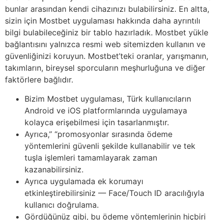
bunlar arasından kendi cihazınızı bulabilirsiniz. En altta,
sizin için Mostbet uygulaması hakkında daha ayrıntılı
bilgi bulabileceğiniz bir tablo hazırladık. Mostbet yükle
bağlantısını yalnızca resmi web sitemizden kullanın ve
güvenliğinizi koruyun. Mostbet’teki oranlar, yarışmanın,
takımların, bireysel sporcuların meşhurluğuna ve diğer
faktörlere bağlıdır.
Bizim Mostbet uygulaması, Türk kullanıcıların
Android ve iOS platformlarında uygulamaya
kolayca erişebilmesi için tasarlanmıştır.
Ayrıca,” “promosyonlar sırasında ödeme
yöntemlerini güvenli şekilde kullanabilir ve tek
tuşla işlemleri tamamlayarak zaman
kazanabilirsiniz.
Ayrıca uygulamada ek korumayı
etkinleştirebilirsiniz — Face/Touch ID aracılığıyla
kullanıcı doğrulama.
Gördüğünüz gibi, bu ödeme yöntemlerinin hiçbiri