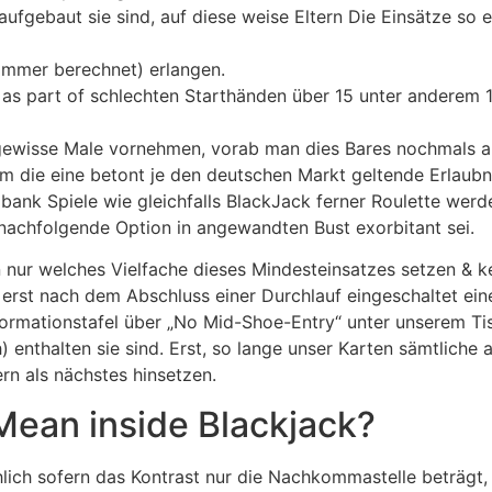
 aufgebaut sie sind, auf diese weise Eltern Die Einsätze so
 immer berechnet) erlangen.
t as part of schlechten Starthänden über 15 unter andere
gewisse Male vornehmen, vorab man dies Bares nochmals a
m die eine betont je den deutschen Markt geltende Erlaubni
lbank Spiele wie gleichfalls BlackJack ferner Roulette wer
t nachfolgende Option in angewandten Bust exorbitant sei.
n nur welches Vielfache dieses Mindesteinsatzes setzen & 
st nach dem Abschluss einer Durchlauf eingeschaltet eine
Informationstafel über „No Mid-Shoe-Entry“ unter unserem Ti
uh) enthalten sie sind. Erst, so lange unser Karten sämtlich
rn als nächstes hinsetzen.
ean inside Blackjack?
ich sofern das Kontrast nur die Nachkommastelle beträgt, s