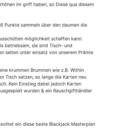
 erhöhen im griff haben, so Diese qua diesem
m 16 Punkte sammeln über den daumen die
usschütten möglichkeit schaffen kann.
s betriebsam, sie sind Tisch- und
den selten unter einsatz von unserem Prämie
keine krummen Brummen wie z.B. Within
n Tisch setzen, so lange die Karten neu
sch. Kein Einstieg dabei jedoch Karten
e ausgespielt wurden & ein Rauschgifthändler
olltet ein diese beste Blackjack Masterplan