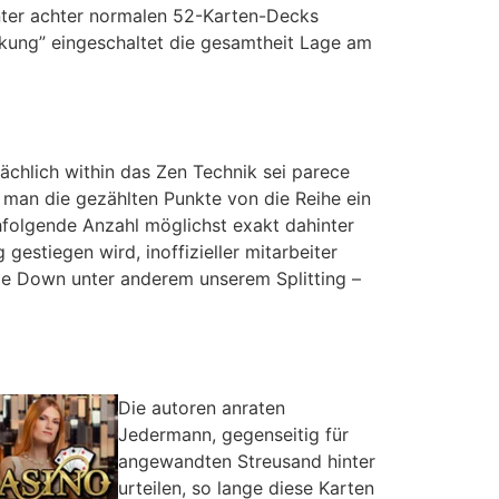
inter achter normalen 52-Karten-Decks
ckung” eingeschaltet die gesamtheit Lage am
sächlich within das Zen Technik sei parece
 man die gezählten Punkte von die Reihe ein
chfolgende Anzahl möglichst exakt dahinter
gestiegen wird, inoffizieller mitarbeiter
le Down unter anderem unserem Splitting –
Die autoren anraten
Jedermann, gegenseitig für
angewandten Streusand hinter
urteilen, so lange diese Karten