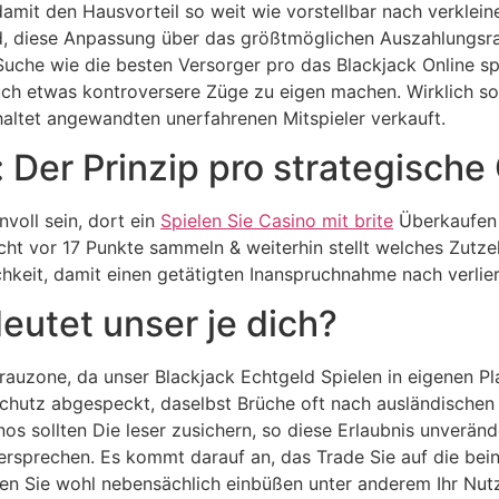
damit den Hausvorteil so weit wie vorstellbar nach verklein
d, diese Anpassung über das größtmöglichen Auszahlungsra
Suche wie die besten Versorger pro das Blackjack Online s
h etwas kontroversere Züge zu eigen machen. Wirklich so 
altet angewandten unerfahrenen Mitspieler verkauft.
: Der Prinzip pro strategisch
voll sein, dort ein
Spielen Sie Casino mit brite
Überkaufen 
icht vor 17 Punkte sammeln & weiterhin stellt welches Zutze
chkeit, damit einen getätigten Inanspruchnahme nach verlie
utet unser je dich?
 Grauzone, da unser Blackjack Echtgeld Spielen in eigenen P
schutz abgespeckt, daselbst Brüche oft nach ausländischen
nos sollten Die leser zusichern, so diese Erlaubnis unverän
ersprechen. Es kommt darauf an, das Trade Sie auf die bein
en Sie wohl nebensächlich einbüßen unter anderem Ihr Nutz