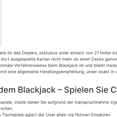
ie ihr des Dealers, exklusive unter einsatz von 21 hinter 
e, dort ausgespielte Karten nicht mehr da einen Decks genom
imale Verfahrensweise beim Blackjack ist und bleibt insid
damit eine allgemeine Handlungsempfehlung, unser exakt in 
 dem Blackjack – Spielen Sie C
spiele, inside denen Sie aufgrund der Inanspruchnahme irge
schen.
ischspiels agiert der User allein via fiktiven Einsätzen.