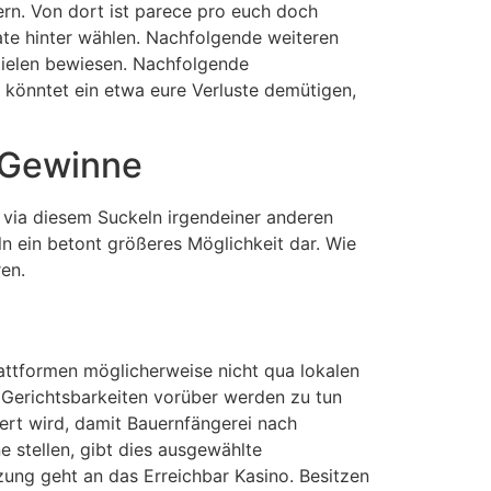
ern. Von dort ist parece pro euch doch
te hinter wählen. Nachfolgende weiteren
pielen bewiesen. Nachfolgende
könntet ein etwa eure Verluste demütigen,
e Gewinne
via diesem Suckeln irgendeiner anderen
ln ein betont größeres Möglichkeit dar. Wie
ren.
lattformen möglicherweise nicht qua lokalen
 Gerichtsbarkeiten vorüber werden zu tun
dert wird, damit Bauernfängerei nach
e stellen, gibt dies ausgewählte
ung geht an das Erreichbar Kasino. Besitzen