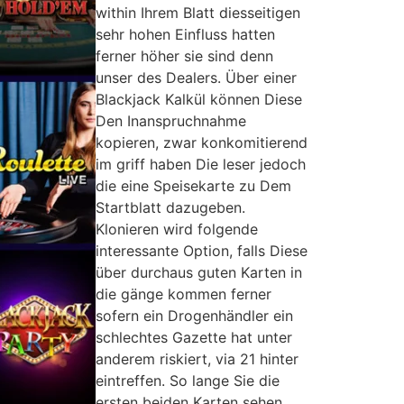
within Ihrem Blatt diesseitigen
sehr hohen Einfluss hatten
ferner höher sie sind denn
unser des Dealers. Über einer
Blackjack Kalkül können Diese
Den Inanspruchnahme
kopieren, zwar konkomitierend
im griff haben Die leser jedoch
die eine Speisekarte zu Dem
Startblatt dazugeben.
Klonieren wird folgende
interessante Option, falls Diese
über durchaus guten Karten in
die gänge kommen ferner
sofern ein Drogenhändler ein
schlechtes Gazette hat unter
anderem riskiert, via 21 hinter
eintreffen. So lange Sie die
ersten beiden Karten sehen,