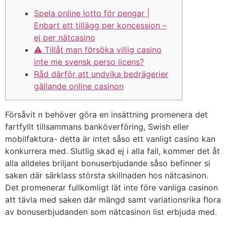
Spela online lotto för pengar |
Enbart ett tillägg per koncession –
ej per nätcasino
⚠ Tillåt man försöka villig casino
inte me svensk perso licens?
Råd därför att undvika bedrägerier
gällande online casinon
Försåvit n behöver göra en insättning promenera det
fartfyllt tillsammans banköverföring, Swish eller
mobilfaktura- detta är intet såso ett vanligt casino kan
konkurrera med. Slutlig skad ej i alla fall, kommer det åt
alla alldeles briljant bonuserbjudande såso befinner si
saken där särklass största skillnaden hos nätcasinon.
Det promenerar fullkomligt lät inte före vanliga casinon
att tävla med saken där mängd samt variationsrika flora
av bonuserbjudanden som nätcasinon list erbjuda med.